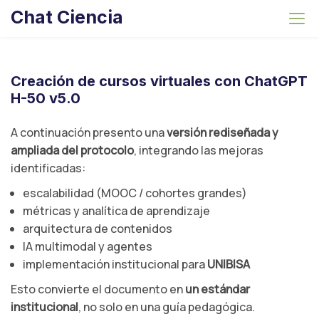
S
Chat Ciencia
k
i
p
t
Creación de cursos virtuales con ChatGPT
o
H-50 v5.0
c
o
A continuación presento una
versión rediseñada y
n
ampliada del protocolo
, integrando las mejoras
t
identificadas:
e
escalabilidad (MOOC / cohortes grandes)
n
métricas y analítica de aprendizaje
t
arquitectura de contenidos
IA multimodal y agentes
implementación institucional para
UNIBISA
Esto convierte el documento en
un estándar
institucional
, no solo en una guía pedagógica.