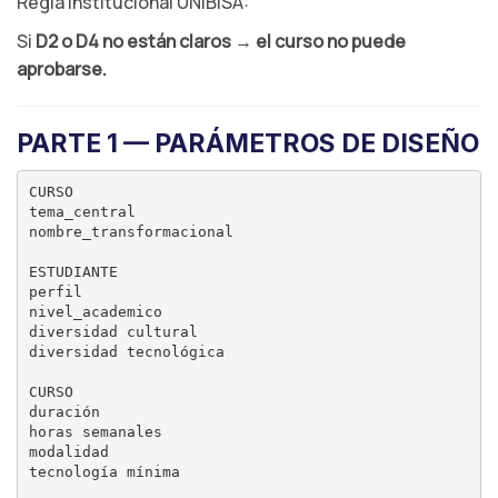
Regla institucional UNIBISA:
Si
D2 o D4 no están claros → el curso no puede
aprobarse.
PARTE 1 — PARÁMETROS DE DISEÑO
CURSO

tema_central

nombre_transformacional

ESTUDIANTE

perfil

nivel_academico

diversidad cultural

diversidad tecnológica

CURSO

duración

horas semanales

modalidad

tecnología mínima
