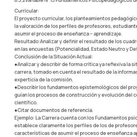
8.3.2Variable N°15 Fundamentos Psicopedagógicos d
Curricular:
El proyecto curricular, los planteamientos pedagógi
la valoración de los perfiles de profesores, estudiant
asumir el proceso de enseñanza – aprendizaje.
Resultado:Analizar y definir el resultado de los cua
en las encuestas (Potencialidad, Estado Neutro y Def
Conclusión de la Situación Actual:
●Analizar y describir de forma crítica ya reflexiva la s
carrera, tomado en cuenta el resultado de la informac
experticia de la comisión.
●Describir los fundamentos epistemológicos del pro
guían los procesos de construcción y evolución del 
científico.
●Citar documentos de referencia.
Ejemplo: La Carrera cuenta con los Fundamentos ps
establece claramente los perfiles de los de profesore
características de asumir el proceso de enseñanza a