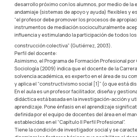
desarrollo próximo con los alumnos, por medio de la
andamiaje (sistemas de apoyo y ayuda) flexibles y e
“el profesor debe promover los procesos de apropiaci
instrumentos de mediación socioculturalmente ace
influencia y estimulando la participación de todos l
construcción colectiva” (Gutiérrez, 2003).
Perfil del docente:
Asimismo, el Programa de Formación Profesional por
Sociología (2009) indica que el docente de la Carrer
solvencia académica, es experto en el área de su co
y aplica el “constructivismo social [1]” (o que está di
En el aula es un profesor facilitador, diseña y gestio
didáctica está basada en la investigación-acción y ut
aprendizaje. Pone énfasis en el aprendizaje significati
definida por el equipo de docentes del área en el ma
establecidas en el “Capítulo II Perfil Profesional”.
Tiene la condición de investigador social y se caract