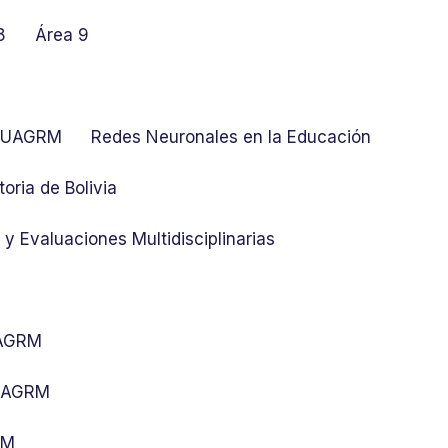
8
Área 9
at UAGRM
Redes Neuronales en la Educación
toria de Bolivia
y Evaluaciones Multidisciplinarias
UAGRM
 UAGRM
RM