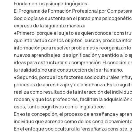
Fundamentos psicopedagógicos:
El Programa de Formación Profesional por Competenc
Sociología se sustenta en el paradigma psicogenétic
expresa de la siguiente manera:
●Primero, porque el sujeto es quien conoce: constr
que interactúa con los objetos, busca y procesa inf
información para resolver problemas y reorganizan lo
nuevos aprendizajes, da significación y sentido a lo 
ideas para estructurar su comprensión. El conocimien
la realidad sino una construcción del ser humano.
●Segundo, porque los factores socioculturales infl
procesos de aprendizaje y de enseñanza. Esto signifi
realiza como resultado de la interacción del individu
rodean, y que los profesores, facilitan la adquisición d
usos, tanto cognitivos como lingüísticos.
En esta concepción, el proceso de enseñanza y apre
individuo que aprende como de los condicionamiento
En el enfoque sociocultural la “enseñanza consiste, 