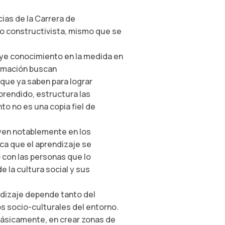
ias de la Carrera de
o constructivista, mismo que se
uye conocimiento en la medida en
ormación buscan
 que ya saben para lograr
aprendido, estructura las
to no es una copia fiel de
uyen notablemente en los
ca que el aprendizaje se
o con las personas que lo
e la cultura social y sus
ndizaje depende tanto del
s socio-culturales del entorno.
básicamente, en crear zonas de