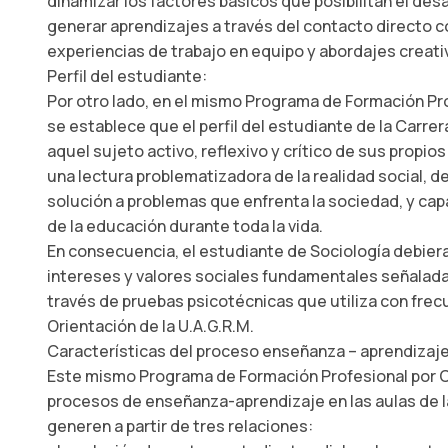
dinamizar los factores básicos que posibilitan el desar
generar aprendizajes a través del contacto directo co
experiencias de trabajo en equipo y abordajes creati
Perfil del estudiante:
Por otro lado, en el mismo Programa de Formación P
se establece que el perfil del estudiante de la Carrer
aquel sujeto activo, reflexivo y crítico de sus propio
una lectura problematizadora de la realidad social, d
solución a problemas que enfrenta la sociedad, y capa
de la educación durante toda la vida.
En consecuencia, el estudiante de Sociología debiera
intereses y valores sociales fundamentales señalad
través de pruebas psicotécnicas que utiliza con fre
Orientación de la U.A.G.R.M.
Características del proceso enseñanza – aprendizaje
Este mismo Programa de Formación Profesional por C
procesos de enseñanza-aprendizaje en las aulas de l
generen a partir de tres relaciones: