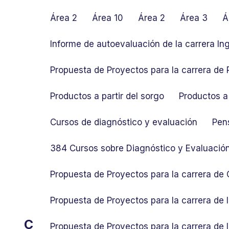
S
k
Área 2
Área 10
Área 2
Área 3
Á
i
p
Informe de autoevaluación de la carrera In
t
o
Propuesta de Proyectos para la carrera de P
c
o
Productos a partir del sorgo
Productos a 
n
t
Cursos de diagnóstico y evaluación
Pen
e
n
384 Cursos sobre Diagnóstico y Evaluació
t
Propuesta de Proyectos para la carrera de
Propuesta de Proyectos para la carrera de
C
Propuesta de Proyectos para la carrera de 