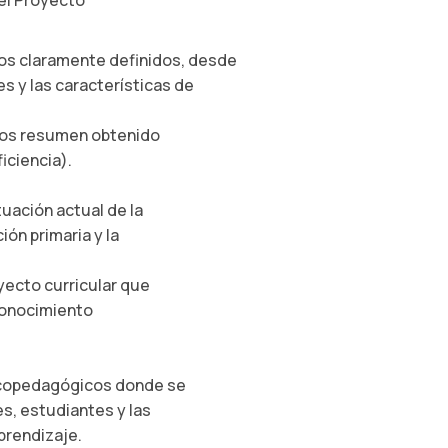
el Proyecto
cos claramente definidos, desde
es y las características de
dros resumen obtenido
iciencia).
ituación actual de la
ión primaria y la
yecto curricular que
conocimiento
icopedagógicos donde se
s, estudiantes y las
prendizaje.