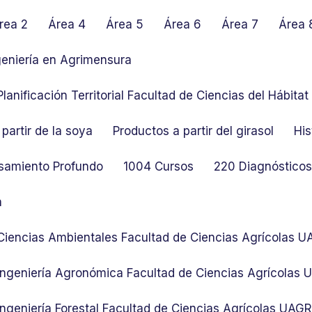
rea 2
Área 4
Área 5
Área 6
Área 7
Área 
geniería en Agrimensura
lanificación Territorial Facultad de Ciencias del Hábit
partir de la soya
Productos a partir del girasol
His
samiento Profundo
1004 Cursos
220 Diagnósticos 
n
 Ciencias Ambientales Facultad de Ciencias Agrícolas 
 Ingeniería Agronómica Facultad de Ciencias Agrícolas
Ingeniería Forestal Facultad de Ciencias Agrícolas UAG