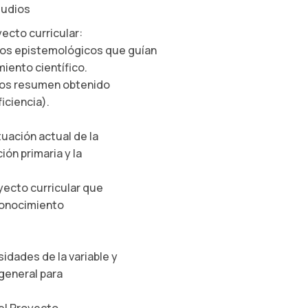
tudios
ecto curricular:
ipios epistemológicos que guían
iento científico.
dros resumen obtenido
iciencia).
ituación actual de la
ión primaria y la
yecto curricular que
conocimiento
dades de la variable y
general para