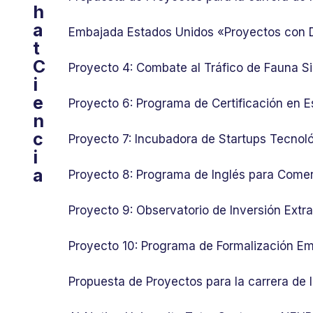
h
a
Embajada Estados Unidos «Proyectos con
t
C
Proyecto 4: Combate al Tráfico de Fauna Si
i
e
Proyecto 6: Programa de Certificación en E
n
c
Proyecto 7: Incubadora de Startups Tecnol
i
a
Proyecto 8: Programa de Inglés para Comer
Proyecto 9: Observatorio de Inversión Ext
Proyecto 10: Programa de Formalización Em
Propuesta de Proyectos para la carrera de