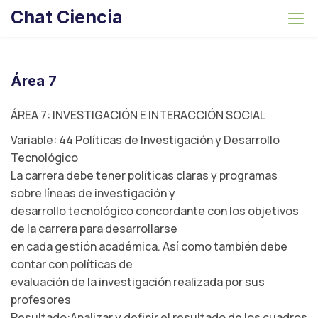
S
Chat Ciencia
k
i
p
t
Área 7
o
c
ÁREA 7: INVESTIGACIÓN E INTERACCIÓN SOCIAL
o
Variable: 44 Políticas de Investigación y Desarrollo
n
Tecnológico
t
La carrera debe tener políticas claras y programas
e
sobre líneas de investigación y
n
desarrollo tecnológico concordante con los objetivos
t
de la carrera para desarrollarse
en cada gestión académica. Así como también debe
contar con políticas de
evaluación de la investigación realizada por sus
profesores
Resultado:Analizar y definir el resultado de los cuadros