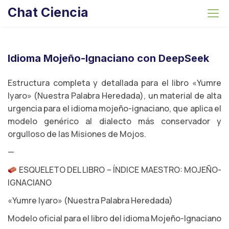
S
Chat Ciencia
k
i
p
t
Idioma Mojeño-Ignaciano con DeepSeek
o
c
Estructura completa y detallada para el libro «Yumre
o
Iyaro» (Nuestra Palabra Heredada), un material de alta
n
urgencia para el idioma mojeño-ignaciano, que aplica el
t
modelo genérico al dialecto más conservador y
e
orgulloso de las Misiones de Mojos.
n
—
t
ESQUELETO DEL LIBRO – ÍNDICE MAESTRO: MOJEÑO-
IGNACIANO
«Yumre Iyaro» (Nuestra Palabra Heredada)
Modelo oficial para el libro del idioma Mojeño-Ignaciano