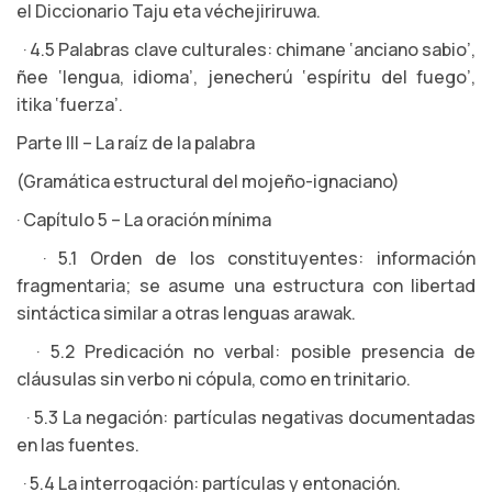
el Diccionario Taju eta véchejiriruwa.
· 4.5 Palabras clave culturales: chimane ‘anciano sabio’,
ñee ‘lengua, idioma’, jenecherú ‘espíritu del fuego’,
itika ‘fuerza’.
Parte III – La raíz de la palabra
(Gramática estructural del mojeño-ignaciano)
· Capítulo 5 – La oración mínima
· 5.1 Orden de los constituyentes: información
fragmentaria; se asume una estructura con libertad
sintáctica similar a otras lenguas arawak.
· 5.2 Predicación no verbal: posible presencia de
cláusulas sin verbo ni cópula, como en trinitario.
· 5.3 La negación: partículas negativas documentadas
en las fuentes.
· 5.4 La interrogación: partículas y entonación.