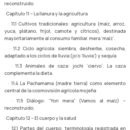
reconstruido.
· Capítulo 11 – La llanura y la agricultura
· 11.1 Cultivos tradicionales: agricultura (maíz, arroz,
yuca, plátano, frijol, camote y cítricos), destinada
mayoritariamente al consumo familiar. mera ‘maíz’.
· 11.2 Ciclo agrícola: siembra, deshierbe, cosecha,
adaptado a los ciclos de lluvia (jo’o ‘lluvia’) y sequía
· 11.3 Animales de caza: jochi ‘ciervo’. La caza
complementa la dieta.
· 11.4 La Pachamama (madre tierra) como elemento
central de la cosmovisión agrícola mojeña
· 11.5 Diálogo: “Yori mera” (Vamos al maíz) –
reconstruido.
· Capítulo 12 – El cuerpo y la salud
· 12.1 Partes del cuerpo: terminología registrada en