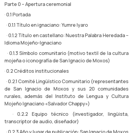
Parte 0 – Apertura ceremonial
· 0.1 Portada
· 0.1.1 Título en ignaciano: Yumre Iyaro
· 0.1.2 Título en castellano: Nuestra Palabra Heredada –
Idioma Mojeño-Ignaciano
· 0.1.3 Símbolo comunitario (motivo textil de la cultura
mojeña o iconografía de San Ignacio de Moxos)
· 0.2 Créditos institucionales
· 0.2.1 Comité Lingüístico Comunitario (representantes
de San Ignacio de Moxos y sus 20 comunidades
rurales, además del Instituto de Lengua y Cultura
Mojeño Ignaciano «Salvador Chappy»)
· 0.2.2 Equipo técnico (investigador, lingüista,
transcriptor de audio, diseñador)
· 0.2.3 Año y lugar de publicación: San Ignacio de Moxos