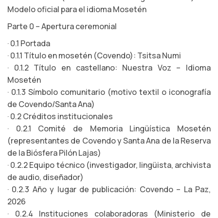
Modelo oficial para el idioma Mosetén
Parte 0 – Apertura ceremonial
· 0.1 Portada
· 0.1.1 Título en mosetén (Covendo): Tsitsa Numi
· 0.1.2 Título en castellano: Nuestra Voz – Idioma
Mosetén
· 0.1.3 Símbolo comunitario (motivo textil o iconografía
de Covendo/Santa Ana)
· 0.2 Créditos institucionales
· 0.2.1 Comité de Memoria Lingüística Mosetén
(representantes de Covendo y Santa Ana de la Reserva
de la Biósfera Pilón Lajas)
· 0.2.2 Equipo técnico (investigador, lingüista, archivista
de audio, diseñador)
· 0.2.3 Año y lugar de publicación: Covendo – La Paz,
2026
· 0.2.4 Instituciones colaboradoras (Ministerio de