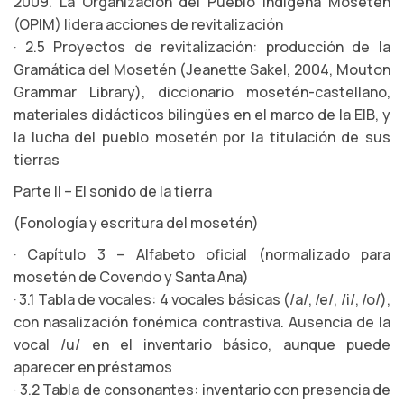
2009. La Organización del Pueblo Indígena Mosetén
(OPIM) lidera acciones de revitalización
· 2.5 Proyectos de revitalización: producción de la
Gramática del Mosetén (Jeanette Sakel, 2004, Mouton
Grammar Library), diccionario mosetén-castellano,
materiales didácticos bilingües en el marco de la EIB, y
la lucha del pueblo mosetén por la titulación de sus
tierras
Parte II – El sonido de la tierra
(Fonología y escritura del mosetén)
· Capítulo 3 – Alfabeto oficial (normalizado para
mosetén de Covendo y Santa Ana)
· 3.1 Tabla de vocales: 4 vocales básicas (/a/, /e/, /i/, /o/),
con nasalización fonémica contrastiva. Ausencia de la
vocal /u/ en el inventario básico, aunque puede
aparecer en préstamos
· 3.2 Tabla de consonantes: inventario con presencia de