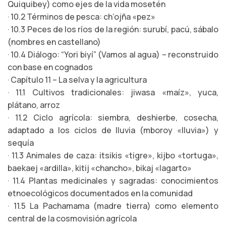
Quiquibey) como ejes de la vida mosetén
· 10.2 Términos de pesca: ch’ojña «pez»
· 10.3 Peces de los ríos de la región: surubí, pacú, sábalo
(nombres en castellano)
· 10.4 Diálogo: “Yori biyí” (Vamos al agua) – reconstruido
con base en cognados
· Capítulo 11 – La selva y la agricultura
· 11.1 Cultivos tradicionales: jiwasa «maíz», yuca,
plátano, arroz
· 11.2 Ciclo agrícola: siembra, deshierbe, cosecha,
adaptado a los ciclos de lluvia (mboroy «lluvia») y
sequía
· 11.3 Animales de caza: itsikis «tigre», kijbo «tortuga»,
baekaej «ardilla», kitij «chancho», bikaj «lagarto»
· 11.4 Plantas medicinales y sagradas: conocimientos
etnoecológicos documentados en la comunidad
· 11.5 La Pachamama (madre tierra) como elemento
central de la cosmovisión agrícola