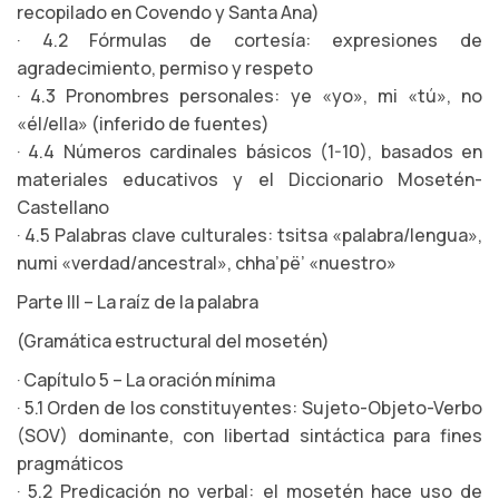
recopilado en Covendo y Santa Ana)
· 4.2 Fórmulas de cortesía: expresiones de
agradecimiento, permiso y respeto
· 4.3 Pronombres personales: ye «yo», mi «tú», no
«él/ella» (inferido de fuentes)
· 4.4 Números cardinales básicos (1-10), basados en
materiales educativos y el Diccionario Mosetén-
Castellano
· 4.5 Palabras clave culturales: tsitsa «palabra/lengua»,
numi «verdad/ancestral», chha’pë’ «nuestro»
Parte III – La raíz de la palabra
(Gramática estructural del mosetén)
· Capítulo 5 – La oración mínima
· 5.1 Orden de los constituyentes: Sujeto-Objeto-Verbo
(SOV) dominante, con libertad sintáctica para fines
pragmáticos
· 5.2 Predicación no verbal: el mosetén hace uso de