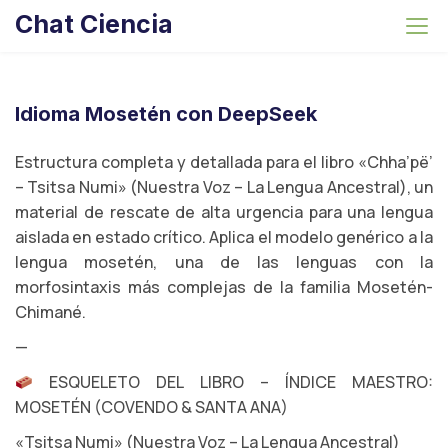
S
Chat Ciencia
k
i
p
t
Idioma Mosetén con DeepSeek
o
c
Estructura completa y detallada para el libro «Chha’pë’
o
– Tsitsa Numi» (Nuestra Voz – La Lengua Ancestral), un
n
material de rescate de alta urgencia para una lengua
t
aislada en estado crítico. Aplica el modelo genérico a la
e
lengua mosetén, una de las lenguas con la
n
morfosintaxis más complejas de la familia Mosetén-
t
Chimané.
—
ESQUELETO DEL LIBRO – ÍNDICE MAESTRO:
MOSETÉN (COVENDO & SANTA ANA)
«Tsitsa Numi» (Nuestra Voz – La Lengua Ancestral)