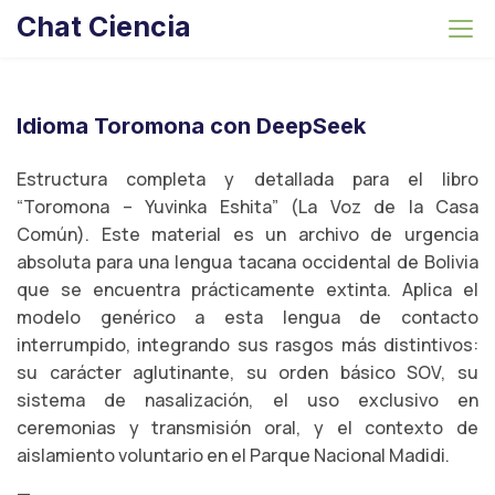
S
Chat Ciencia
k
i
p
t
Idioma Toromona con DeepSeek
o
c
Estructura completa y detallada para el libro
o
“Toromona – Yuvinka Eshita” (La Voz de la Casa
n
Común). Este material es un archivo de urgencia
t
absoluta para una lengua tacana occidental de Bolivia
e
que se encuentra prácticamente extinta. Aplica el
n
modelo genérico a esta lengua de contacto
t
interrumpido, integrando sus rasgos más distintivos:
su carácter aglutinante, su orden básico SOV, su
sistema de nasalización, el uso exclusivo en
ceremonias y transmisión oral, y el contexto de
aislamiento voluntario en el Parque Nacional Madidi.
—