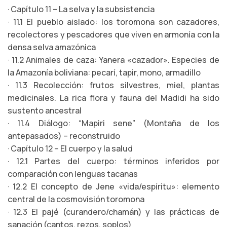
· Capítulo 11 – La selva y la subsistencia
· 11.1 El pueblo aislado: los toromona son cazadores,
recolectores y pescadores que viven en armonía con la
densa selva amazónica
· 11.2 Animales de caza: Yanera «cazador». Especies de
la Amazonía boliviana: pecarí, tapir, mono, armadillo
· 11.3 Recolección: frutos silvestres, miel, plantas
medicinales. La rica flora y fauna del Madidi ha sido
sustento ancestral
· 11.4 Diálogo: “Mapiri sene” (Montaña de los
antepasados) – reconstruido
· Capítulo 12 – El cuerpo y la salud
· 12.1 Partes del cuerpo: términos inferidos por
comparación con lenguas tacanas
· 12.2 El concepto de Jene «vida/espíritu»: elemento
central de la cosmovisión toromona
· 12.3 El pajé (curandero/chamán) y las prácticas de
sanación (cantos, rezos, soplos)