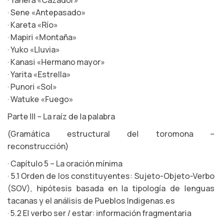
· Yanera «Cazador»
· Sene «Antepasado»
· Kareta «Río»
· Mapiri «Montaña»
· Yuko «Lluvia»
· Kanasi «Hermano mayor»
· Yarita «Estrella»
· Punori «Sol»
· Watuke «Fuego»
Parte III – La raíz de la palabra
(Gramática estructural del toromona –
reconstrucción)
· Capítulo 5 – La oración mínima
· 5.1 Orden de los constituyentes: Sujeto-Objeto-Verbo
(SOV), hipótesis basada en la tipología de lenguas
tacanas y el análisis de Pueblos Indigenas.es
· 5.2 El verbo ser / estar: información fragmentaria