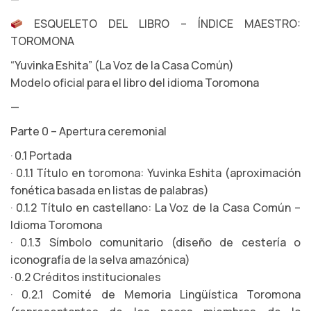
ESQUELETO DEL LIBRO – ÍNDICE MAESTRO:
TOROMONA
“Yuvinka Eshita” (La Voz de la Casa Común)
Modelo oficial para el libro del idioma Toromona
—
Parte 0 – Apertura ceremonial
· 0.1 Portada
· 0.1.1 Título en toromona: Yuvinka Eshita (aproximación
fonética basada en listas de palabras)
· 0.1.2 Título en castellano: La Voz de la Casa Común –
Idioma Toromona
· 0.1.3 Símbolo comunitario (diseño de cestería o
iconografía de la selva amazónica)
· 0.2 Créditos institucionales
· 0.2.1 Comité de Memoria Lingüística Toromona