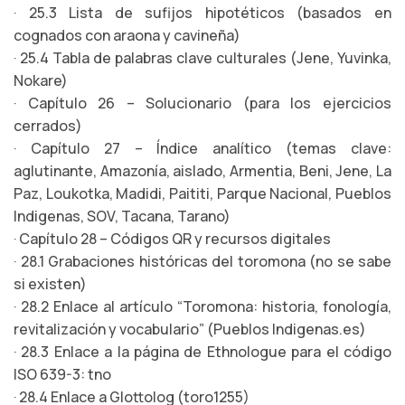
· 25.3 Lista de sufijos hipotéticos (basados en
cognados con araona y cavineña)
· 25.4 Tabla de palabras clave culturales (Jene, Yuvinka,
Nokare)
· Capítulo 26 – Solucionario (para los ejercicios
cerrados)
· Capítulo 27 – Índice analítico (temas clave:
aglutinante, Amazonía, aislado, Armentia, Beni, Jene, La
Paz, Loukotka, Madidi, Paititi, Parque Nacional, Pueblos
Indigenas, SOV, Tacana, Tarano)
· Capítulo 28 – Códigos QR y recursos digitales
· 28.1 Grabaciones históricas del toromona (no se sabe
si existen)
· 28.2 Enlace al artículo “Toromona: historia, fonología,
revitalización y vocabulario” (Pueblos Indigenas.es)
· 28.3 Enlace a la página de Ethnologue para el código
ISO 639-3: tno
· 28.4 Enlace a Glottolog (toro1255)