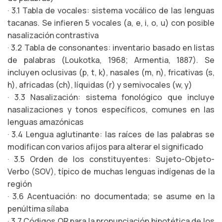
· 3.1 Tabla de vocales: sistema vocálico de las lenguas
tacanas. Se infieren 5 vocales (a, e, i, o, u) con posible
nasalización contrastiva
· 3.2 Tabla de consonantes: inventario basado en listas
de palabras (Loukotka, 1968; Armentia, 1887). Se
incluyen oclusivas (p, t, k), nasales (m, n), fricativas (s,
h), africadas (ch), líquidas (r) y semivocales (w, y)
· 3.3 Nasalización: sistema fonológico que incluye
nasalizaciones y tonos específicos, comunes en las
lenguas amazónicas
· 3.4 Lengua aglutinante: las raíces de las palabras se
modifican con varios afijos para alterar el significado
· 3.5 Orden de los constituyentes: Sujeto-Objeto-
Verbo (SOV), típico de muchas lenguas indígenas de la
región
· 3.6 Acentuación: no documentada; se asume en la
penúltima sílaba
· 3.7 Códigos QR para la pronunciación hipotética de los