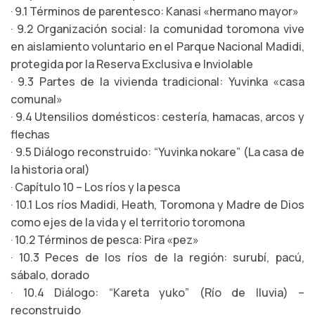
· 9.1 Términos de parentesco: Kanasi «hermano mayor»
· 9.2 Organización social: la comunidad toromona vive
en aislamiento voluntario en el Parque Nacional Madidi,
protegida por la Reserva Exclusiva e Inviolable
· 9.3 Partes de la vivienda tradicional: Yuvinka «casa
comunal»
· 9.4 Utensilios domésticos: cestería, hamacas, arcos y
flechas
· 9.5 Diálogo reconstruido: “Yuvinka nokare” (La casa de
la historia oral)
· Capítulo 10 – Los ríos y la pesca
· 10.1 Los ríos Madidi, Heath, Toromona y Madre de Dios
como ejes de la vida y el territorio toromona
· 10.2 Términos de pesca: Pira «pez»
· 10.3 Peces de los ríos de la región: surubí, pacú,
sábalo, dorado
· 10.4 Diálogo: “Kareta yuko” (Río de lluvia) –
reconstruido