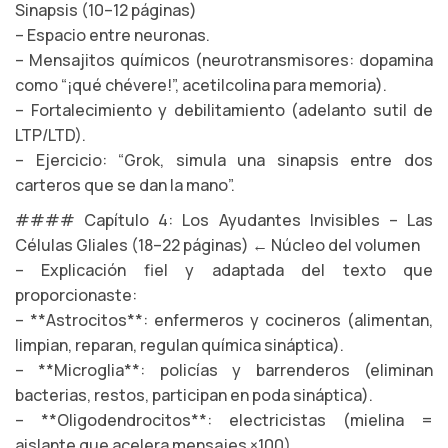
Sinapsis (10–12 páginas)
– Espacio entre neuronas.
– Mensajitos químicos (neurotransmisores: dopamina
como “¡qué chévere!”, acetilcolina para memoria).
– Fortalecimiento y debilitamiento (adelanto sutil de
LTP/LTD).
– Ejercicio: “Grok, simula una sinapsis entre dos
carteros que se dan la mano”.
#### Capítulo 4: Los Ayudantes Invisibles – Las
Células Gliales (18–22 páginas) ← Núcleo del volumen
– Explicación fiel y adaptada del texto que
proporcionaste:
– **Astrocitos**: enfermeros y cocineros (alimentan,
limpian, reparan, regulan química sináptica).
– **Microglia**: policías y barrenderos (eliminan
bacterias, restos, participan en poda sináptica).
– **Oligodendrocitos**: electricistas (mielina =
aislante que acelera mensajes ×100).