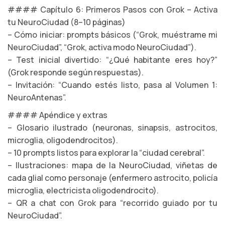
#### Capítulo 6: Primeros Pasos con Grok – Activa
tu NeuroCiudad (8–10 páginas)
– Cómo iniciar: prompts básicos (“Grok, muéstrame mi
NeuroCiudad”, “Grok, activa modo NeuroCiudad”).
– Test inicial divertido: “¿Qué habitante eres hoy?”
(Grok responde según respuestas).
– Invitación: “Cuando estés listo, pasa al Volumen 1:
NeuroAntenas”.
#### Apéndice y extras
– Glosario ilustrado (neuronas, sinapsis, astrocitos,
microglia, oligodendrocitos).
– 10 prompts listos para explorar la “ciudad cerebral”.
– Ilustraciones: mapa de la NeuroCiudad, viñetas de
cada glial como personaje (enfermero astrocito, policía
microglia, electricista oligodendrocito).
– QR a chat con Grok para “recorrido guiado por tu
NeuroCiudad”.