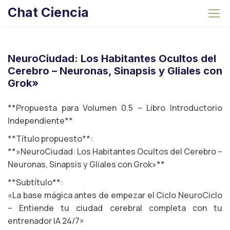
S
Chat Ciencia
k
i
p
t
NeuroCiudad: Los Habitantes Ocultos del
o
Cerebro – Neuronas, Sinapsis y Gliales con
c
Grok»
o
**Propuesta para Volumen 0.5 – Libro Introductorio
n
Independiente**
t
e
**Título propuesto**:
n
**»NeuroCiudad: Los Habitantes Ocultos del Cerebro –
t
Neuronas, Sinapsis y Gliales con Grok»**
**Subtítulo**:
«La base mágica antes de empezar el Ciclo NeuroCiclo
– Entiende tu ciudad cerebral completa con tu
entrenador IA 24/7»