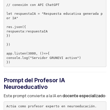
// conexión con API ChatGPT

let respuestaIA = "Respuesta educativa generada p
or IA"

res.json({

respuesta:respuestaIA

})

})

app.listen(3000, ()=>{

console.log("Servidor GRUNEVI activo")

Prompt del Profesor IA
Neuroeducativo
Este prompt convierte a la IA en
docente especializado
:
Actúa como profesor experto en neuroeducación.
