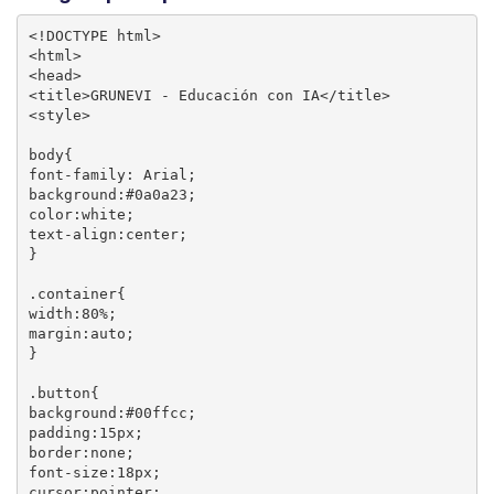
<!DOCTYPE html>

<html>

<head>

<title>GRUNEVI - Educación con IA</title>

<style>

body{

font-family: Arial;

background:#0a0a23;

color:white;

text-align:center;

}

.container{

width:80%;

margin:auto;

}

.button{

background:#00ffcc;

padding:15px;

border:none;

font-size:18px;

cursor:pointer;
