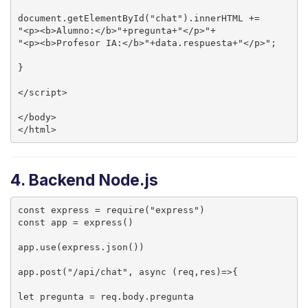
document.getElementById("chat").innerHTML +=

"<p><b>Alumno:</b>"+pregunta+"</p>"+

"<p><b>Profesor IA:</b>"+data.respuesta+"</p>";

}

</script>

</body>

4. Backend Node.js
const express = require("express")

const app = express()

app.use(express.json())

app.post("/api/chat", async (req,res)=>{

let pregunta = req.body.pregunta
