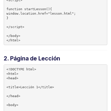
<script>

function startLesson(){

window.location.href="lesson.html";

}

</script>

</body>

2. Página de Lección
<!DOCTYPE html>

<html>

<head>

<title>Lección 1</title>

</head>

<body>
