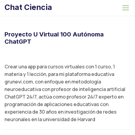
S
Chat Ciencia
k
i
p
t
Proyecto U Virtual 100 Autónoma
o
ChatGPT
c
o
n
Crear una app para cursos virtuales con 1 curso, 1
t
materia y 1 lección, para mi plataforma educativa
e
grunevi.com, con enfoque en metodología
n
neuroeducativa con profesor de inteligencia artificial
t
ChatGPT 24/7, actúa como profesor 24/7 experto en
programación de aplicaciones educativas con
experiencia de 30 años en investigación de redes
neuronales en la universidad de Harvard