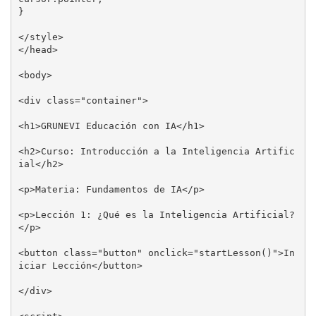
}

</style>

</head>

<body>

<div class="container">

<h1>GRUNEVI Educación con IA</h1>

<h2>Curso: Introducción a la Inteligencia Artific
ial</h2>

<p>Materia: Fundamentos de IA</p>

<p>Lección 1: ¿Qué es la Inteligencia Artificial?
</p>

<button class="button" onclick="startLesson()">In
iciar Lección</button>

</div>
