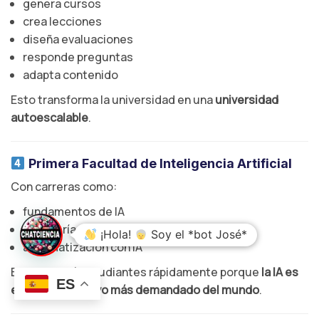
genera cursos
crea lecciones
diseña evaluaciones
responde preguntas
adapta contenido
Esto transforma la universidad en una
universidad
autoescalable
.
Primera Facultad de Inteligencia Artificial
Con carreras como:
fundamentos de IA
ingeniería de prompts
¡Hola!
Soy el *bot José*
automatización con IA
Esto atraerá estudiantes rápidamente porque
la IA es
ES
el tema educativo más demandado del mundo
.