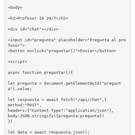
<body>

<h2>Profesor IA 24/7</h2>

<div id="chat"></div>

<input id="pregunta" placeholder="Pregunta al pro
fesor">

<button onclick="preguntar()">Enviar</button>

<script>

async function preguntar(){

let pregunta = document.getElementById("pregunt
a").value;

let respuesta = await fetch("/api/chat",{

method:"POST",

headers:{"Content-Type":"application/json"},

body:JSON.stringify({pregunta:pregunta})

})

let data = await respuesta.json();
