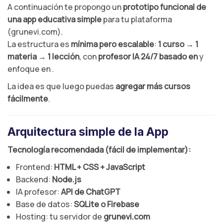
A continuación te propongo un
prototipo funcional de
una app educativa simple
para tu plataforma
(grunevi.com).
La estructura es
mínima pero escalable
:
1 curso → 1
materia → 1 lección
, con
profesor IA 24/7 basado en
y
enfoque en .
La idea es que luego puedas
agregar más cursos
fácilmente
.
Arquitectura simple de la App
Tecnología recomendada (fácil de implementar):
Frontend:
HTML + CSS + JavaScript
Backend:
Node.js
IA profesor:
API de ChatGPT
Base de datos:
SQLite o Firebase
Hosting: tu servidor de
grunevi.com