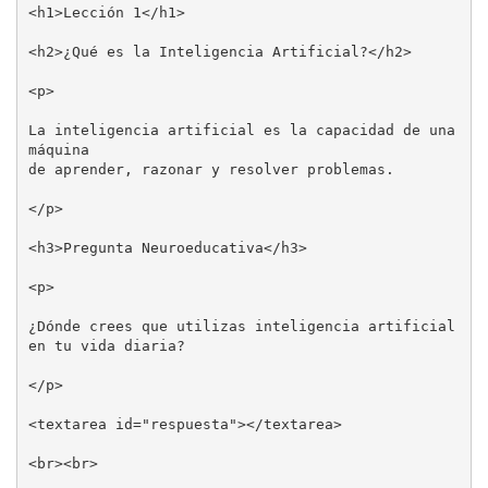
<h1>Lección 1</h1>

<h2>¿Qué es la Inteligencia Artificial?</h2>

<p>

La inteligencia artificial es la capacidad de una 
máquina

de aprender, razonar y resolver problemas.

</p>

<h3>Pregunta Neuroeducativa</h3>

<p>

¿Dónde crees que utilizas inteligencia artificial 
en tu vida diaria?

</p>

<textarea id="respuesta"></textarea>

<br><br>
