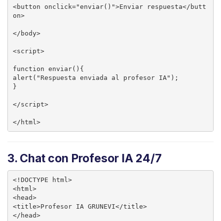
<button onclick="enviar()">Enviar respuesta</butt
on>

</body>

<script>

function enviar(){

alert("Respuesta enviada al profesor IA");

}

</script>

3. Chat con Profesor IA 24/7
<!DOCTYPE html>

<html>

<head>

<title>Profesor IA GRUNEVI</title>

</head>
