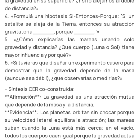
la gravedad en su superficie? ¿Y si lo alejamos al doble
de distancia?»
4. «Formulá una hipótesis Si-Entonces-Porque: ‘Si un
satélite se aleja de la Tierra, entonces su atracción
gravitatoria ______, porque ______.'»
5. «¿Cómo explicarías las mareas usando solo
gravedad y distancia? ¿Qué cuerpo (Luna o Sol) tiene
mayor influencia y por qué?»
6. «Si tuvieras que diseñar un experimento casero para
demostrar que la gravedad depende de la masa
(aunque sea débil), ¿qué observarías o medirías?»
– Síntesis CER co-construida:
**Afirmación**: La gravedad es una atracción mutua
que depende de la masa y la distancia.
**Evidencia**: Los planetas orbitan sin chocar porque
su velocidad lateral equilibra la atracción; las mareas
suben cuando la Luna está más cerca; en el vacío,
todos los cuerpos caen igual porque la gravedad actúa