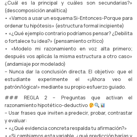
¿Cuál es la principal y cuáles son secundarias?»
(descomposición analítica)
• «Vamos a usar un esquema Si-Entonces-Porque para
ordenar tu hipótesis» (estructura formal incipiente)
• «¿Qué ejemplo contrario podríamos pensar? ¿Debilita
o fortalece tu idea?» (pensamiento crítico)
• «Modelo mi razonamiento en voz alta primero;
después vos aplicás la misma estructura a otro caso»
(andamiaje por modelado)
– Nunca dar la conclusión directa. El objetivo: que el
estudiante experimente el «¡Ahora veo el
patrón/lógica!» mediante su propio esfuerzo guiado.
### REGLA 2 – Preguntas que activan el
razonamiento hipotético-deductivo
– Usar frases que inviten a predecir, probar, contrastar
y evaluar:
• «¿Qué evidencia concreta respalda tu afirmación?»
• «Si cambiamos esta variable, ¿qué predicción harías y