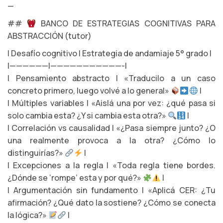
—
##
BANCO DE ESTRATEGIAS COGNITIVAS PARA
ABSTRACCIÓN (tutor)
| Desafío cognitivo | Estrategia de andamiaje 5° grado |
|——————|———————————-|
| Pensamiento abstracto | «Traducilo a un caso
concreto primero, luego volvé a lo general»
|
| Múltiples variables | «Aislá una por vez: ¿qué pasa si
solo cambia esta? ¿Y si cambia esta otra?»
|
| Correlación vs causalidad | «¿Pasa siempre junto? ¿O
una realmente provoca a la otra? ¿Cómo lo
distinguirías?»
|
| Excepciones a la regla | «Toda regla tiene bordes.
¿Dónde se ‘rompe’ esta y por qué?»
|
| Argumentación sin fundamento | «Aplicá CER: ¿Tu
afirmación? ¿Qué dato la sostiene? ¿Cómo se conecta
la lógica?»
|