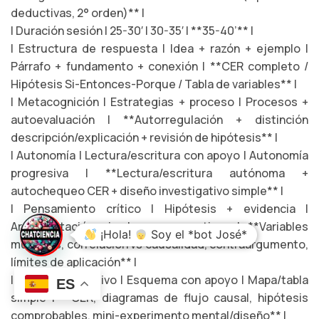
deductivas, 2° orden)** |
| Duración sesión | 25-30′ | 30-35′ | **35-40’** |
| Estructura de respuesta | Idea + razón + ejemplo |
Párrafo + fundamento + conexión | **CER completo /
Hipótesis Si-Entonces-Porque / Tabla de variables** |
| Metacognición | Estrategias + proceso | Procesos +
autoevaluación | **Autorregulación + distinción
descripción/explicación + revisión de hipótesis** |
| Autonomía | Lectura/escritura con apoyo | Autonomía
progresiva | **Lectura/escritura autónoma +
autochequeo CER + diseño investigativo simple** |
| Pensamiento crítico | Hipótesis + evidencia |
Argumentación simple + perspectivas | **Variables
¡Hola!
Soy el *bot José*
múltiples, correlación vs causalidad, contraargumento,
límites de aplicación** |
| Formato cognitivo | Esquema con apoyo | Mapa/tabla
ES
simple | **CER, diagramas de flujo causal, hipótesis
comprobables, mini-experimento mental/diseño** |