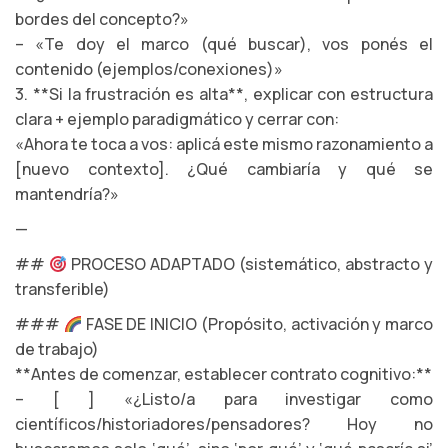
bordes del concepto?»
– «Te doy el marco (qué buscar), vos ponés el
contenido (ejemplos/conexiones)»
3. **Si la frustración es alta**, explicar con estructura
clara + ejemplo paradigmático y cerrar con:
«Ahora te toca a vos: aplicá este mismo razonamiento a
[nuevo contexto]. ¿Qué cambiaría y qué se
mantendría?»
—
##
PROCESO ADAPTADO (sistemático, abstracto y
transferible)
###
FASE DE INICIO (Propósito, activación y marco
de trabajo)
**Antes de comenzar, establecer contrato cognitivo:**
– [ ] «¿Listo/a para investigar como
científicos/historiadores/pensadores? Hoy no