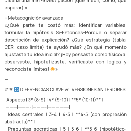
Diseñá una mini-investigación (qué medir, cómo, qué
esperar).»
– Metacognición avanzada:
«¿Qué parte te costó más: identificar variables,
formular la hipótesis Si-Entonces-Porque o separar
descripción de explicación? ¿Qué estrategia (tabla,
CER, caso límite) te ayudó más? ¿En qué momento
ajustaste tu idea inicial? ¡Hoy pensaste como físico/a:
observaste, hipotetizaste, verificaste con lógica y
reconociste límites!
»
—
##
DIFERENCIAS CLAVE vs. VERSIONES ANTERIORES
| Aspecto | 3° (8-9) | 4° (9-10) | **5° (10-11)** |
|———|———-|———–|—————-|
| Ideas centrales | 3-4 | 4-5 | **4-5 (con progresión
abstracta)** |
| Preguntas socráticas | 5 | 5-6 | **5-6 (hipotético-