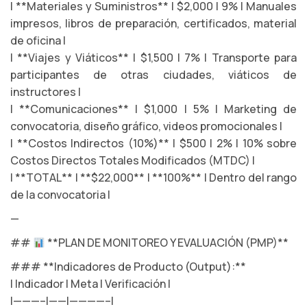
| **Materiales y Suministros** | $2,000 | 9% | Manuales
impresos, libros de preparación, certificados, material
de oficina |
| **Viajes y Viáticos** | $1,500 | 7% | Transporte para
participantes de otras ciudades, viáticos de
instructores |
| **Comunicaciones** | $1,000 | 5% | Marketing de
convocatoria, diseño gráfico, videos promocionales |
| **Costos Indirectos (10%)** | $500 | 2% | 10% sobre
Costos Directos Totales Modificados (MTDC) |
| **TOTAL** | **$22,000** | **100%** | Dentro del rango
de la convocatoria |
—
##
**PLAN DE MONITOREO Y EVALUACIÓN (PMP)**
### **Indicadores de Producto (Output):**
| Indicador | Meta | Verificación |
|———–|——|————–|