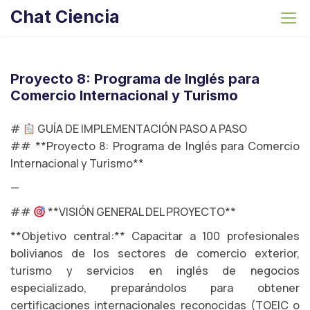
S
Chat Ciencia
k
i
p
t
Proyecto 8: Programa de Inglés para
o
Comercio Internacional y Turismo
c
o
#
GUÍA DE IMPLEMENTACIÓN PASO A PASO
n
## **Proyecto 8: Programa de Inglés para Comercio
t
Internacional y Turismo**
e
—
n
##
**VISIÓN GENERAL DEL PROYECTO**
t
**Objetivo central:** Capacitar a 100 profesionales
bolivianos de los sectores de comercio exterior,
turismo y servicios en inglés de negocios
especializado, preparándolos para obtener
certificaciones internacionales reconocidas (TOEIC o