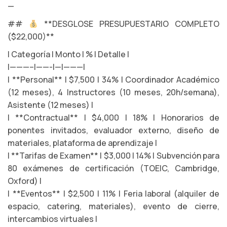
—
##
**DESGLOSE PRESUPUESTARIO COMPLETO
($22,000)**
| Categoría | Monto | % | Detalle |
|———–|——-|—|———|
| **Personal** | $7,500 | 34% | Coordinador Académico
(12 meses), 4 Instructores (10 meses, 20h/semana),
Asistente (12 meses) |
| **Contractual** | $4,000 | 18% | Honorarios de
ponentes invitados, evaluador externo, diseño de
materiales, plataforma de aprendizaje |
| **Tarifas de Examen** | $3,000 | 14% | Subvención para
80 exámenes de certificación (TOEIC, Cambridge,
Oxford) |
| **Eventos** | $2,500 | 11% | Feria laboral (alquiler de
espacio, catering, materiales), evento de cierre,
intercambios virtuales |