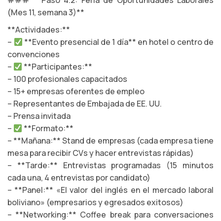
### **Paso 4.2: Feria de Oportunidades Laborales
(Mes 11, semana 3)**
**Actividades:**
–
**Evento presencial de 1 día** en hotel o centro de
convenciones
–
**Participantes:**
– 100 profesionales capacitados
– 15+ empresas oferentes de empleo
– Representantes de Embajada de EE. UU.
– Prensa invitada
–
**Formato:**
– **Mañana:** Stand de empresas (cada empresa tiene
mesa para recibir CVs y hacer entrevistas rápidas)
– **Tarde:** Entrevistas programadas (15 minutos
cada una, 4 entrevistas por candidato)
– **Panel:** «El valor del inglés en el mercado laboral
boliviano» (empresarios y egresados exitosos)
– **Networking:** Coffee break para conversaciones