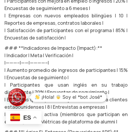
| Participantes con mejora en empleo o ingresos | 20% |
Encuestas de seguimiento a 6 meses |
| Empresas con nuevos empleados bilingües | 10 |
Reportes de empresas, contratos laborales |
| Satisfacción de participantes con el programa | 85% |
Encuestas de satisfacción |
### **Indicadores de Impacto (Impact):**
| Indicador | Meta | Verificación |
|———–|——|————–|
| Aumento promedio de ingresos de participantes | 15%
| Encuestas de seguimiento |
| Participantes que usan inglés en su trabajo
diariamente | 70% | Encuestas de seguimiento |
¡Hola!
Soy el *bot José*
| Empresas que reportan mejora en atención a clientes
estadounidenses | 8 | Entrevistas a empresas |
| Red de alumni activa (miembros que participan en
ES
eventos) | 50% | Métricas de plataforma de alumni |