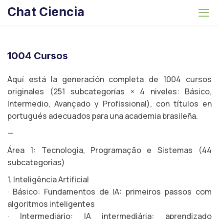
S
Chat Ciencia
k
i
p
t
1004 Cursos
o
c
Aquí está la generación completa de 1004 cursos
o
originales (251 subcategorías × 4 niveles: Básico,
n
Intermedio, Avançado y Profissional), con títulos en
t
portugués adecuados para una academia brasileña.
e
—
n
Área 1: Tecnologia, Programação e Sistemas (44
t
subcategorias)
1. Inteligência Artificial
· Básico: Fundamentos de IA: primeiros passos com
algoritmos inteligentes
· Intermediário: IA intermediária: aprendizado