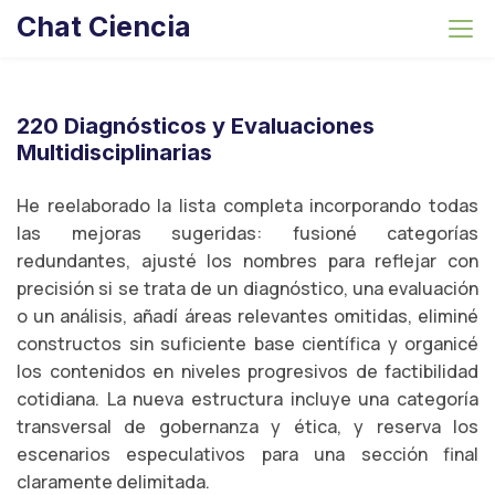
S
Chat Ciencia
k
i
p
t
220 Diagnósticos y Evaluaciones
o
Multidisciplinarias
c
o
He reelaborado la lista completa incorporando todas
n
las mejoras sugeridas: fusioné categorías
t
redundantes, ajusté los nombres para reflejar con
e
precisión si se trata de un diagnóstico, una evaluación
n
o un análisis, añadí áreas relevantes omitidas, eliminé
t
constructos sin suficiente base científica y organicé
los contenidos en niveles progresivos de factibilidad
cotidiana. La nueva estructura incluye una categoría
transversal de gobernanza y ética, y reserva los
escenarios especulativos para una sección final
claramente delimitada.