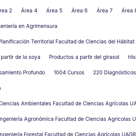
rea 2
Área 4
Área 5
Área 6
Área 7
Área 
geniería en Agrimensura
lanificación Territorial Facultad de Ciencias del Hábit
partir de la soya
Productos a partir del girasol
His
samiento Profundo
1004 Cursos
220 Diagnósticos 
n
 Ciencias Ambientales Facultad de Ciencias Agrícolas 
 Ingeniería Agronómica Facultad de Ciencias Agrícolas
Ingeniería Forestal Facultad de Ciencias Agrícolas UAG