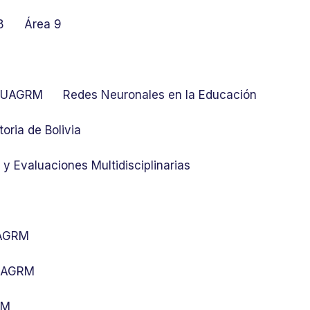
8
Área 9
at UAGRM
Redes Neuronales en la Educación
toria de Bolivia
y Evaluaciones Multidisciplinarias
UAGRM
 UAGRM
RM