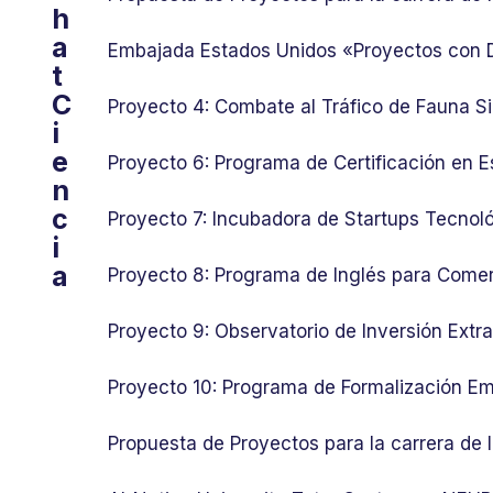
h
a
Embajada Estados Unidos «Proyectos con
t
C
Proyecto 4: Combate al Tráfico de Fauna Si
i
e
Proyecto 6: Programa de Certificación en E
n
c
Proyecto 7: Incubadora de Startups Tecnol
i
a
Proyecto 8: Programa de Inglés para Comer
Proyecto 9: Observatorio de Inversión Ext
Proyecto 10: Programa de Formalización Em
Propuesta de Proyectos para la carrera de