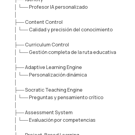
│ └── Profesor IA personalizado
│
├── Content Control
│ └── Calidad y precisión del conocimiento
│
├── Curriculum Control
│ └── Gestión completa de la ruta educativa
│
├── Adaptive Learning Engine
│ └── Personalización dinámica
│
├── Socratic Teaching Engine
│ └── Preguntas y pensamiento crítico
│
├── Assessment System
│ └── Evaluación por competencias
│