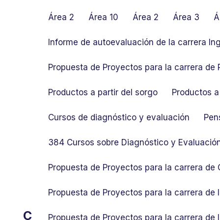
S
k
Área 2
Área 10
Área 2
Área 3
Á
i
p
Informe de autoevaluación de la carrera In
t
o
Propuesta de Proyectos para la carrera de P
c
o
Productos a partir del sorgo
Productos a 
n
t
Cursos de diagnóstico y evaluación
Pen
e
n
384 Cursos sobre Diagnóstico y Evaluació
t
Propuesta de Proyectos para la carrera de
Propuesta de Proyectos para la carrera de
C
Propuesta de Proyectos para la carrera de 