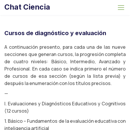
S
Chat Ciencia
k
i
p
t
Cursos de diagnóstico y evaluación
o
c
A continuación presento, para cada una de las nueve
o
secciones que generan cursos, la progresión completa
n
de cuatro niveles: Básico, Intermedio, Avanzado y
t
Profesional. En cada caso se indica primero el número
e
de cursos de esa sección (según la lista previa) y
n
después la enumeración con los títulos precisos.
t
—
I. Evaluaciones y Diagnósticos Educativos y Cognitivos
(12 cursos)
1. Básico – Fundamentos de la evaluación educativa con
inteligencia artificial