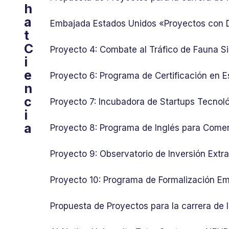
h
a
Embajada Estados Unidos «Proyectos con
t
C
Proyecto 4: Combate al Tráfico de Fauna Si
i
e
Proyecto 6: Programa de Certificación en E
n
c
Proyecto 7: Incubadora de Startups Tecnol
i
a
Proyecto 8: Programa de Inglés para Comer
Proyecto 9: Observatorio de Inversión Ext
Proyecto 10: Programa de Formalización Em
Propuesta de Proyectos para la carrera de