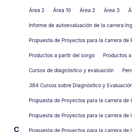
S
k
Área 2
Área 10
Área 2
Área 3
Á
i
p
Informe de autoevaluación de la carrera In
t
o
Propuesta de Proyectos para la carrera de P
c
o
Productos a partir del sorgo
Productos a 
n
t
Cursos de diagnóstico y evaluación
Pen
e
n
384 Cursos sobre Diagnóstico y Evaluació
t
Propuesta de Proyectos para la carrera de
Propuesta de Proyectos para la carrera de
C
Propuesta de Proyectos para la carrera de 