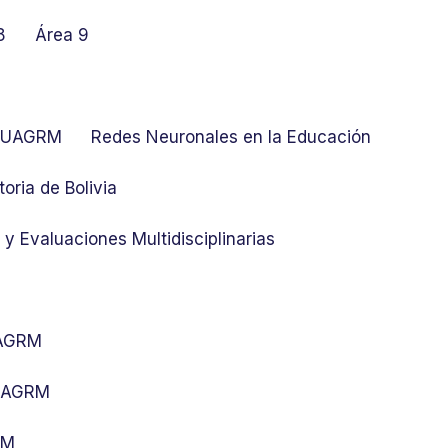
8
Área 9
at UAGRM
Redes Neuronales en la Educación
toria de Bolivia
y Evaluaciones Multidisciplinarias
UAGRM
 UAGRM
RM