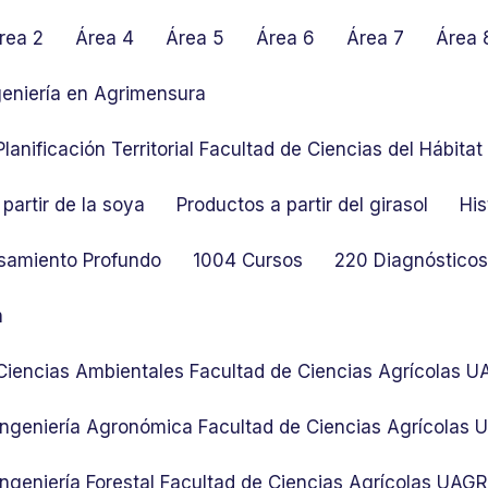
rea 2
Área 4
Área 5
Área 6
Área 7
Área 
geniería en Agrimensura
lanificación Territorial Facultad de Ciencias del Hábit
partir de la soya
Productos a partir del girasol
His
samiento Profundo
1004 Cursos
220 Diagnósticos 
n
 Ciencias Ambientales Facultad de Ciencias Agrícolas 
 Ingeniería Agronómica Facultad de Ciencias Agrícolas
Ingeniería Forestal Facultad de Ciencias Agrícolas UAG