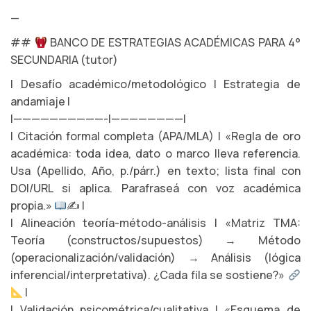
—
##
BANCO DE ESTRATEGIAS ACADÉMICAS PARA 4°
SECUNDARIA (tutor)
| Desafío académico/metodológico | Estrategia de
andamiaje |
|——————————-|————————|
| Citación formal completa (APA/MLA) | «Regla de oro
académica: toda idea, dato o marco lleva referencia.
Usa (Apellido, Año, p./párr.) en texto; lista final con
DOI/URL si aplica. Parafraseá con voz académica
propia.»
✍
|
| Alineación teoría-método-análisis | «Matriz TMA:
Teoría (constructos/supuestos) → Método
(operacionalización/validación) → Análisis (lógica
inferencial/interpretativa). ¿Cada fila se sostiene?»
|
| Validación psicométrica/cualitativa | «Esquema de