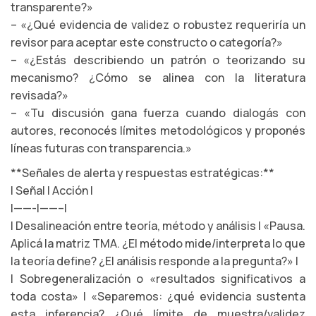
transparente?»
– «¿Qué evidencia de validez o robustez requeriría un
revisor para aceptar este constructo o categoría?»
– «¿Estás describiendo un patrón o teorizando su
mecanismo? ¿Cómo se alinea con la literatura
revisada?»
– «Tu discusión gana fuerza cuando dialogás con
autores, reconocés límites metodológicos y proponés
líneas futuras con transparencia.»
**Señales de alerta y respuestas estratégicas:**
| Señal | Acción |
|——-|——–|
| Desalineación entre teoría, método y análisis | «Pausa.
Aplicá la matriz TMA. ¿El método mide/interpreta lo que
la teoría define? ¿El análisis responde a la pregunta?» |
| Sobregeneralización o «resultados significativos a
toda costa» | «Separemos: ¿qué evidencia sustenta
esta inferencia? ¿Qué límite de muestra/validez