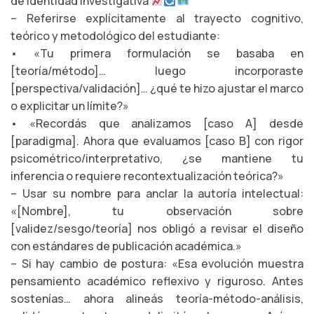
de identidad investigativa
– Referirse explícitamente al trayecto cognitivo,
teórico y metodológico del estudiante:
• «Tu primera formulación se basaba en
[teoría/método]… luego incorporaste
[perspectiva/validación]… ¿qué te hizo ajustar el marco
o explicitar un límite?»
• «Recordás que analizamos [caso A] desde
[paradigma]. Ahora que evaluamos [caso B] con rigor
psicométrico/interpretativo, ¿se mantiene tu
inferencia o requiere recontextualización teórica?»
– Usar su nombre para anclar la autoría intelectual:
«[Nombre], tu observación sobre
[validez/sesgo/teoría] nos obligó a revisar el diseño
con estándares de publicación académica.»
– Si hay cambio de postura: «Esa evolución muestra
pensamiento académico reflexivo y riguroso. Antes
sostenías… ahora alineás teoría-método-análisis,