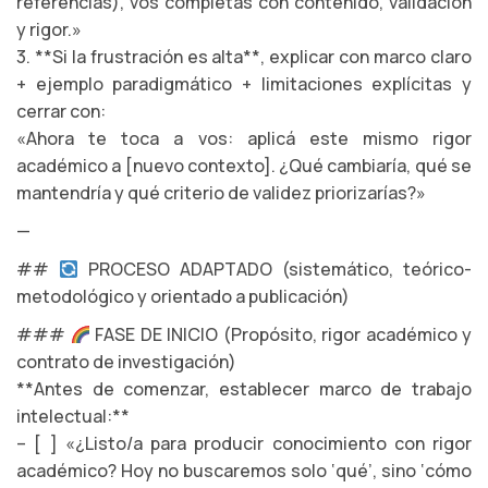
referencias), vos completás con contenido, validación
y rigor.»
3. **Si la frustración es alta**, explicar con marco claro
+ ejemplo paradigmático + limitaciones explícitas y
cerrar con:
«Ahora te toca a vos: aplicá este mismo rigor
académico a [nuevo contexto]. ¿Qué cambiaría, qué se
mantendría y qué criterio de validez priorizarías?»
—
##
PROCESO ADAPTADO (sistemático, teórico-
metodológico y orientado a publicación)
###
FASE DE INICIO (Propósito, rigor académico y
contrato de investigación)
**Antes de comenzar, establecer marco de trabajo
intelectual:**
– [ ] «¿Listo/a para producir conocimiento con rigor
académico? Hoy no buscaremos solo ‘qué’, sino ‘cómo