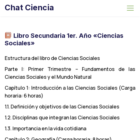
S
Chat Ciencia
k
i
p
t
Libro Secundaria 1er. Año «Ciencias
o
Sociales»
c
o
Estructura del libro de Ciencias Sociales
n
Parte I: Primer Trimestre – Fundamentos de las
t
Ciencias Sociales y el Mundo Natural
e
Capítulo 1: Introducción a las Ciencias Sociales (Carga
n
horaria: 6 horas)
t
1.1. Definición y objetivos de las Ciencias Sociales
1.2. Disciplinas que integran las Ciencias Sociales
1.3. Importancia en la vida cotidiana
Capítulo 2: Geografía (Carga horaria: 8 horas)