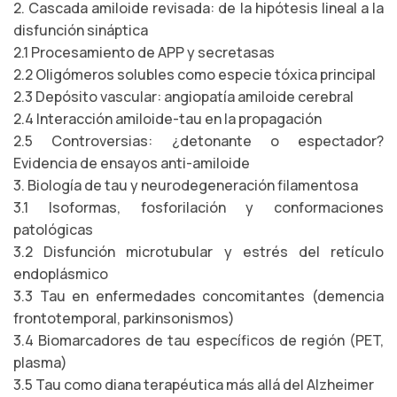
2. Cascada amiloide revisada: de la hipótesis lineal a la
disfunción sináptica
2.1 Procesamiento de APP y secretasas
2.2 Oligómeros solubles como especie tóxica principal
2.3 Depósito vascular: angiopatía amiloide cerebral
2.4 Interacción amiloide-tau en la propagación
2.5 Controversias: ¿detonante o espectador?
Evidencia de ensayos anti-amiloide
3. Biología de tau y neurodegeneración filamentosa
3.1 Isoformas, fosforilación y conformaciones
patológicas
3.2 Disfunción microtubular y estrés del retículo
endoplásmico
3.3 Tau en enfermedades concomitantes (demencia
frontotemporal, parkinsonismos)
3.4 Biomarcadores de tau específicos de región (PET,
plasma)
3.5 Tau como diana terapéutica más allá del Alzheimer