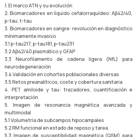
1. El marco ATN y su evolución
2. Biomarcadores en líquido cefalorraquídeo: Aβ42/40,
p-tau, t-tau
3. Biomarcadores en sangre: revolución en diagnóstico
mínimamente invasivo
3.1 p-tau217, p-tau181, p-tau231
3.2 Aβ42/40 plasmático y GFAP
3.3 Neurofilamento de cadena ligera (NfL) para
neurodegeneración
3.4 Validación en cohortes poblacionales diversas
3.5 Retos preanalíticos, coste y cobertura sanitaria
4. PET amiloide y tau: trazadores, cuantificación e
interpretación
5. Imagen de resonancia magnética avanzada y
multimodal
5.1 Volumetría de subcampos hipocampales
5.2 RM funcional en estado de reposo y tarea
5.3 Imagen de susceptibilidad magnética (QSM) para