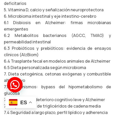
deficitarios
5. Vitamina D, calcio y señalización neuroprotectora
6. Microbioma intestinal y eje intestino-cerebro
6.1 Disbiosis en Alzheimer: firmas microbianas
emergentes
6.2 Metabolitos bacterianos (AGCC, TMAO) y
permeabilidad intestinal
6.3 Probióticos y prebióticos: evidencia de ensayos
clínicos (AlzBiom)
6.4 Trasplante fecal en modelos animales de Alzheimer
6.5 Dieta personalizada según microbioma
7. Dieta cetogénica, cetonas exógenas y combustible
alternativo
¡Hola!
Soy el *bot José*
7.1 Mecanismos: bypass del hipometabolismo de
glucosa
7.2 Evidencia en deterioro cognitivo leve y Alzheimer
ES
7.3 Suplementos de triglicéridos de cadena media
7.4 Seguridad a largo plazo, perfil lipídico y adherencia