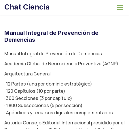
S
Chat Ciencia
k
i
p
t
Manual Integral de Prevención de
o
Demencias
c
o
Manual Integral de Prevención de Demencias
n
Academia Global de Neurociencia Preventiva (AGNP)
t
Arquitectura General
e
n
· 12 Partes (una por dominio estratégico)
t
· 120 Capítulos (10 por parte)
· 360 Secciones (3 por capítulo)
· 1.800 Subsecciones (5 por sección)
· Apéndices y recursos digitales complementarios
Autoría: Consejo Editorial Internacional presidido por el