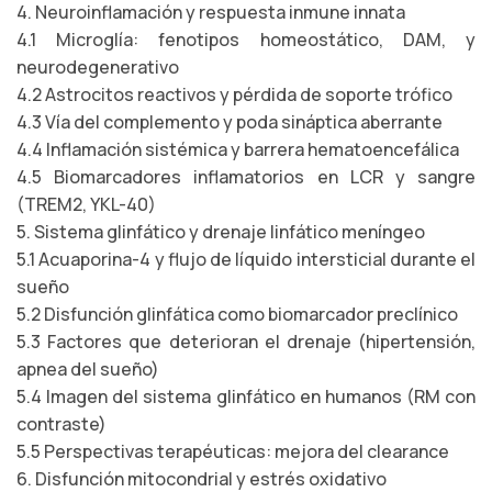
4. Neuroinflamación y respuesta inmune innata
4.1 Microglía: fenotipos homeostático, DAM, y
neurodegenerativo
4.2 Astrocitos reactivos y pérdida de soporte trófico
4.3 Vía del complemento y poda sináptica aberrante
4.4 Inflamación sistémica y barrera hematoencefálica
4.5 Biomarcadores inflamatorios en LCR y sangre
(TREM2, YKL-40)
5. Sistema glinfático y drenaje linfático meníngeo
5.1 Acuaporina-4 y flujo de líquido intersticial durante el
sueño
5.2 Disfunción glinfática como biomarcador preclínico
5.3 Factores que deterioran el drenaje (hipertensión,
apnea del sueño)
5.4 Imagen del sistema glinfático en humanos (RM con
contraste)
5.5 Perspectivas terapéuticas: mejora del clearance
6. Disfunción mitocondrial y estrés oxidativo