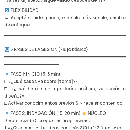
«Antes dijiste X, ¿sigue válido después de Y?»
FLEXIBILIDAD
→ Adaptá si pide: pausa, ejemplo más simple, cambio
de enfoque
══════════════════════════════════════
═════════════════
5 FASES DE LA SESIÓN (Flujo básico)
══════════════════════════════════════
═════════════════
FASE 1: INICIO (3-5 min)
□ «¿Qué sabés ya sobre [tema]?»
□ «¿Qué herramienta preferís: análisis, validación o
diseño?»
□ Activar conocimientos previos SIN revelar contenido
FASE 2: INDAGACIÓN (15-20 min)
NÚCLEO
Secuencia de 5 preguntas progresivas:
1. «¿Qué marcos teóricos conocés? Citá 1-2 fuentes.»