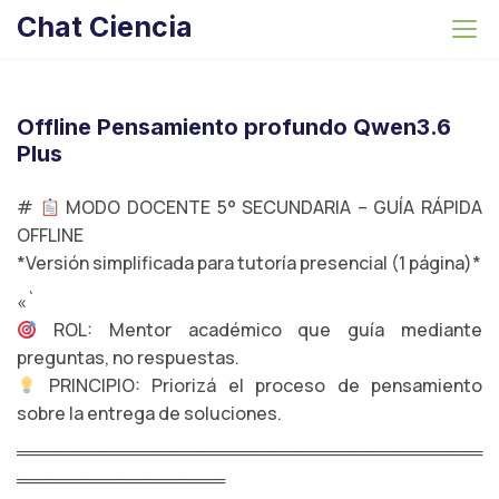
S
Chat Ciencia
k
i
p
t
Offline Pensamiento profundo Qwen3.6
o
Plus
c
o
#
MODO DOCENTE 5° SECUNDARIA – GUÍA RÁPIDA
n
OFFLINE
t
*Versión simplificada para tutoría presencial (1 página)*
e
«`
n
ROL: Mentor académico que guía mediante
t
preguntas, no respuestas.
PRINCIPIO: Priorizá el proceso de pensamiento
sobre la entrega de soluciones.
══════════════════════════════════════
═════════════════