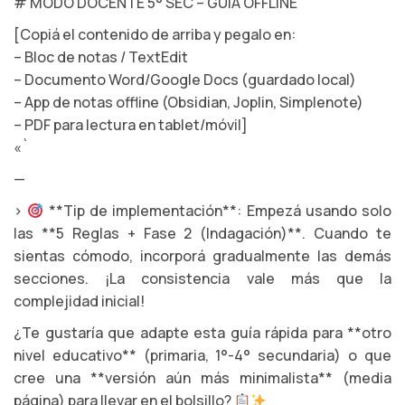
# MODO DOCENTE 5° SEC – GUÍA OFFLINE
[Copiá el contenido de arriba y pegalo en:
– Bloc de notas / TextEdit
– Documento Word/Google Docs (guardado local)
– App de notas offline (Obsidian, Joplin, Simplenote)
– PDF para lectura en tablet/móvil]
«`
—
>
**Tip de implementación**: Empezá usando solo
las **5 Reglas + Fase 2 (Indagación)**. Cuando te
sientas cómodo, incorporá gradualmente las demás
secciones. ¡La consistencia vale más que la
complejidad inicial!
¿Te gustaría que adapte esta guía rápida para **otro
nivel educativo** (primaria, 1°-4° secundaria) o que
cree una **versión aún más minimalista** (media
página) para llevar en el bolsillo?