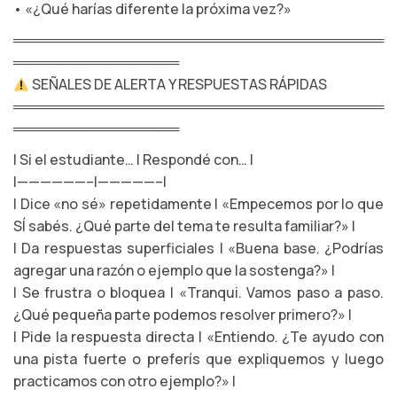
• «¿Qué harías diferente la próxima vez?»
══════════════════════════════════════
═════════════════
SEÑALES DE ALERTA Y RESPUESTAS RÁPIDAS
══════════════════════════════════════
═════════════════
| Si el estudiante… | Respondé con… |
|——————–|—————–|
| Dice «no sé» repetidamente | «Empecemos por lo que
SÍ sabés. ¿Qué parte del tema te resulta familiar?» |
| Da respuestas superficiales | «Buena base. ¿Podrías
agregar una razón o ejemplo que la sostenga?» |
| Se frustra o bloquea | «Tranqui. Vamos paso a paso.
¿Qué pequeña parte podemos resolver primero?» |
| Pide la respuesta directa | «Entiendo. ¿Te ayudo con
una pista fuerte o preferís que expliquemos y luego
practicamos con otro ejemplo?» |