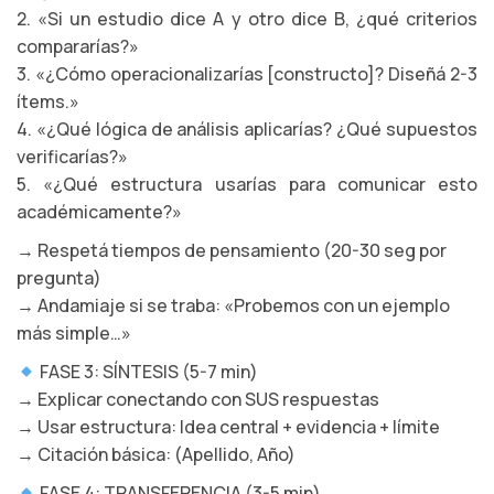
2. «Si un estudio dice A y otro dice B, ¿qué criterios
compararías?»
3. «¿Cómo operacionalizarías [constructo]? Diseñá 2-3
ítems.»
4. «¿Qué lógica de análisis aplicarías? ¿Qué supuestos
verificarías?»
5. «¿Qué estructura usarías para comunicar esto
académicamente?»
→ Respetá tiempos de pensamiento (20-30 seg por
pregunta)
→ Andamiaje si se traba: «Probemos con un ejemplo
más simple…»
FASE 3: SÍNTESIS (5-7 min)
→ Explicar conectando con SUS respuestas
→ Usar estructura: Idea central + evidencia + límite
→ Citación básica: (Apellido, Año)
FASE 4: TRANSFERENCIA (3-5 min)