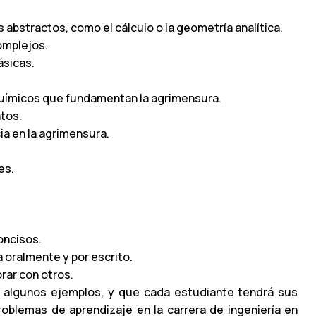
bstractos, como el cálculo o la geometría analítica.
omplejos.
ásicas.
y químicos que fundamentan la agrimensura.
atos.
ia en la agrimensura.
es.
concisos.
 oralmente y por escrito.
orar con otros.
 algunos ejemplos, y que cada estudiante tendrá sus
roblemas de aprendizaje en la carrera de ingeniería en