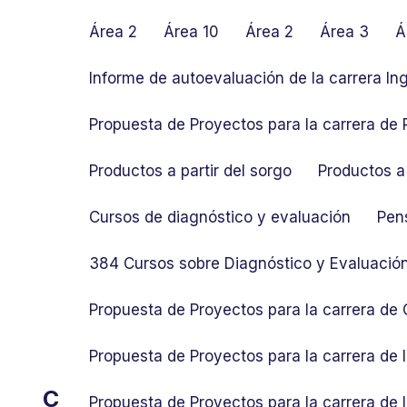
S
k
Área 2
Área 10
Área 2
Área 3
Á
i
p
Informe de autoevaluación de la carrera In
t
o
Propuesta de Proyectos para la carrera de P
c
o
Productos a partir del sorgo
Productos a 
n
t
Cursos de diagnóstico y evaluación
Pen
e
n
384 Cursos sobre Diagnóstico y Evaluació
t
Propuesta de Proyectos para la carrera de
Propuesta de Proyectos para la carrera de
C
Propuesta de Proyectos para la carrera de 