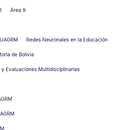
8
Área 9
at UAGRM
Redes Neuronales en la Educación
toria de Bolivia
y Evaluaciones Multidisciplinarias
UAGRM
 UAGRM
RM