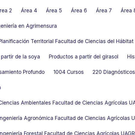
rea 2
Área 4
Área 5
Área 6
Área 7
Área 
geniería en Agrimensura
lanificación Territorial Facultad de Ciencias del Hábit
partir de la soya
Productos a partir del girasol
His
samiento Profundo
1004 Cursos
220 Diagnósticos 
n
 Ciencias Ambientales Facultad de Ciencias Agrícolas 
 Ingeniería Agronómica Facultad de Ciencias Agrícolas
Ingeniería Forestal Facultad de Ciencias Agrícolas UAG