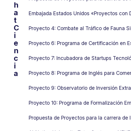
h
a
Embajada Estados Unidos «Proyectos con
t
C
Proyecto 4: Combate al Tráfico de Fauna Si
i
e
Proyecto 6: Programa de Certificación en E
n
c
Proyecto 7: Incubadora de Startups Tecnol
i
a
Proyecto 8: Programa de Inglés para Comer
Proyecto 9: Observatorio de Inversión Ext
Proyecto 10: Programa de Formalización Em
Propuesta de Proyectos para la carrera de