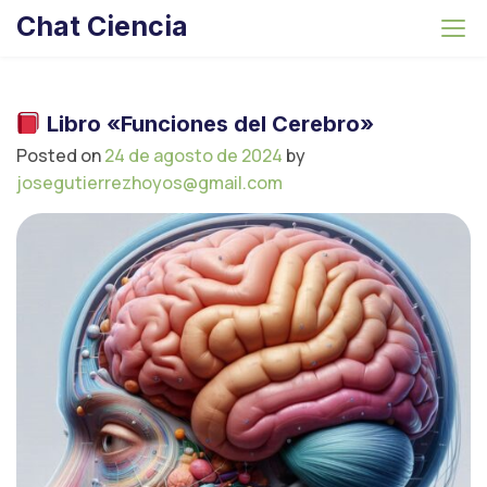
S
Chat Ciencia
k
i
p
t
Libro «Funciones del Cerebro»
o
Posted on
24 de agosto de 2024
by
c
josegutierrezhoyos@gmail.com
o
n
t
e
n
t