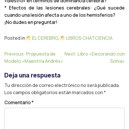
«diestro» en términos de dominancia cerebral?
* Efectos de las lesiones cerebrales: ¿Qué sucede
cuando una lesión afecta a uno de los hemisferios?
¡No dudes en preguntar!
Posted in
EL CEREBRO
,
LIBROS CHATCIENCIA
N
Previous:
Propuesta de
Next:
Libro «Decorando con
a
Modelo «Maestría Andrés»
Sonia»
v
e
Deja una respuesta
g
a
Tu dirección de correo electrónico no será publicada.
c
Los campos obligatorios están marcados con
*
i
ó
Comentario
*
n
d
e
e