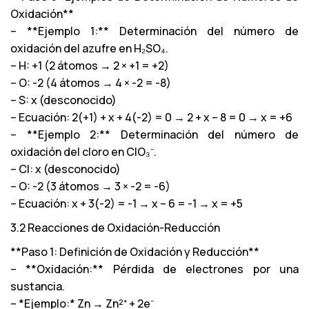
Oxidación**
– **Ejemplo 1:** Determinación del número de
oxidación del azufre en H₂SO₄.
– H: +1 (2 átomos → 2 × +1 = +2)
– O: -2 (4 átomos → 4 × -2 = -8)
– S: x (desconocido)
– Ecuación: 2(+1) + x + 4(-2) = 0 → 2 + x – 8 = 0 → x = +6
– **Ejemplo 2:** Determinación del número de
oxidación del cloro en ClO₃⁻.
– Cl: x (desconocido)
– O: -2 (3 átomos → 3 × -2 = -6)
– Ecuación: x + 3(-2) = -1 → x – 6 = -1 → x = +5
3.2 Reacciones de Oxidación-Reducción
**Paso 1: Definición de Oxidación y Reducción**
– **Oxidación:** Pérdida de electrones por una
sustancia.
– *Ejemplo:* Zn → Zn²⁺ + 2e⁻