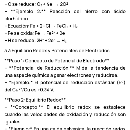
– O se reduce: O₂ + 4e⁻ → 2O²⁻
– **Ejemplo 2:** Reacción del hierro con ácido
clorhídrico.
– Ecuación: Fe + 2HCl → FeCl₂ + H₂
– Fe se oxida: Fe → Fe²⁺ + 2e⁻
– H se reduce: 2H⁺ + 2e⁻ → H₂
3.3 Equilibrio Redox y Potenciales de Electrodos
**Paso 1: Concepto de Potencial de Electrodo**
– **Potencial de Reducción:** Mide la tendencia de
una especie química a ganar electrones y reducirse.
– *Ejemplo:* El potencial de reducción estándar (E°)
del Cu²⁺/Cu es +0.34 V.
**Paso 2: Equilibrio Redox**
– **Concepto:** El equilibrio redox se establece
cuando las velocidades de oxidación y reducción son
iguales.
– *Ejemplo:* En una celda galvánica, la reacción redox