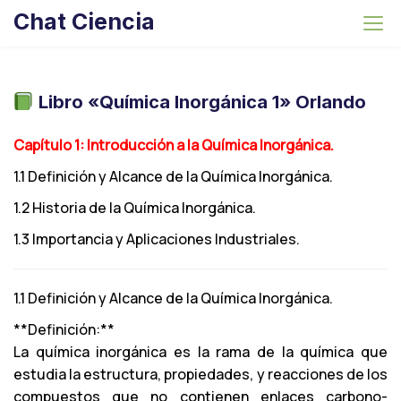
S
Chat Ciencia
k
i
p
t
Libro «Química Inorgánica 1» Orlando
o
c
Capítulo 1: Introducción a la Química Inorgánica.
o
1.1 Definición y Alcance de la Química Inorgánica.
n
1.2 Historia de la Química Inorgánica.
t
e
1.3 Importancia y Aplicaciones Industriales.
n
t
1.1 Definición y Alcance de la Química Inorgánica.
**Definición:**
La química inorgánica es la rama de la química que
estudia la estructura, propiedades, y reacciones de los
compuestos que no contienen enlaces carbono-