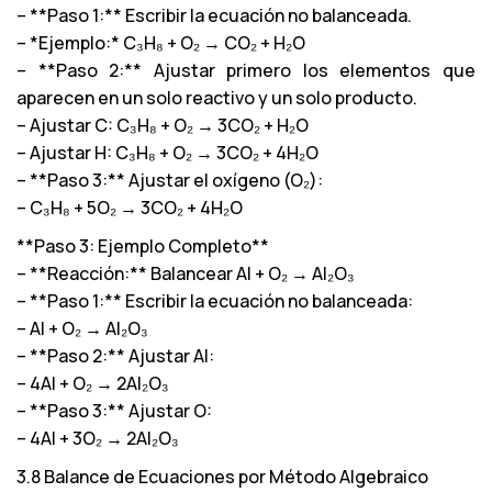
– **Paso 1:** Escribir la ecuación no balanceada.
– *Ejemplo:* C₃H₈ + O₂ → CO₂ + H₂O
– **Paso 2:** Ajustar primero los elementos que
aparecen en un solo reactivo y un solo producto.
– Ajustar C: C₃H₈ + O₂ → 3CO₂ + H₂O
– Ajustar H: C₃H₈ + O₂ → 3CO₂ + 4H₂O
– **Paso 3:** Ajustar el oxígeno (O₂):
– C₃H₈ + 5O₂ → 3CO₂ + 4H₂O
**Paso 3: Ejemplo Completo**
– **Reacción:** Balancear Al + O₂ → Al₂O₃
– **Paso 1:** Escribir la ecuación no balanceada:
– Al + O₂ → Al₂O₃
– **Paso 2:** Ajustar Al:
– 4Al + O₂ → 2Al₂O₃
– **Paso 3:** Ajustar O:
– 4Al + 3O₂ → 2Al₂O₃
3.8 Balance de Ecuaciones por Método Algebraico