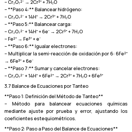
– Cr₂O₇²⁻ → 2Cr³⁺ + 7H₂O
– **Paso 4:** Balancear hidrógeno:
– Cr₂O₇²⁻ + 14H⁺ → 2Cr³⁺ + 7H₂O
– **Paso 5:** Balancear carga:
– Cr₂O₇²⁻ + 14H⁺ + 6e⁻ → 2Cr³⁺ + 7H₂O
– Fe²⁺ → Fe³⁺ + e⁻
– **Paso 6:** Igualar electrones:
– Multiplicar la semi-reacción de oxidación por 6: 6Fe²⁺
→ 6Fe³⁺ + 6e⁻
– **Paso 7:** Sumar y cancelar electrones:
– Cr₂O₇²⁻ + 14H⁺ + 6Fe²⁺ → 2Cr³⁺ + 7H₂O + 6Fe³⁺
3.7 Balance de Ecuaciones por Tanteo
**Paso 1: Definición del Método de Tanteo**
– Método para balancear ecuaciones químicas
mediante ajuste por prueba y error, ajustando los
coeficientes estequiométricos.
**Paso 2: Paso a Paso del Balance de Ecuaciones**