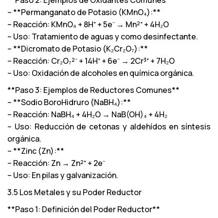
– **Permanganato de Potasio (KMnO₄):**
– Reacción: KMnO₄ + 8H⁺ + 5e⁻ → Mn²⁺ + 4H₂O
– Uso: Tratamiento de aguas y como desinfectante.
– **Dicromato de Potasio (K₂Cr₂O₇):**
– Reacción: Cr₂O₇²⁻ + 14H⁺ + 6e⁻ → 2Cr³⁺ + 7H₂O
– Uso: Oxidación de alcoholes en química orgánica.
**Paso 3: Ejemplos de Reductores Comunes**
– **Sodio BoroHidruro (NaBH₄):**
– Reacción: NaBH₄ + 4H₂O → NaB(OH)₄ + 4H₂
– Uso: Reducción de cetonas y aldehídos en síntesis
orgánica.
– **Zinc (Zn):**
– Reacción: Zn → Zn²⁺ + 2e⁻
– Uso: En pilas y galvanización.
3.5 Los Metales y su Poder Reductor
**Paso 1: Definición del Poder Reductor**