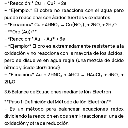
– *Reacción:* Cu → Cu²⁺ + 2e⁻
– *Ejemplo:* El cobre no reacciona con el agua pero
puede reaccionar con ácidos fuertes y oxidantes.
– *Ecuación:* Cu + 4HNO₃ → Cu(NO₃)₂ + 2NO₂ + 2H₂O
– **Oro (Au):**
– *Reacción:* Au → Au³⁺ + 3e⁻
– *Ejemplo:* El oro es extremadamente resistente a la
oxidación y no reacciona con la mayoría de los ácidos,
pero se disuelve en agua regia (una mezcla de ácido
nítrico y ácido clorhídrico).
– *Ecuación:* Au + 3HNO₃ + 4HCl → HAuCl₄ + 3NO₂ +
2H₂O
3.6 Balance de Ecuaciones mediante Ión-Electrón
**Paso 1: Definición del Método de Ión-Electrón**
– Es un método para balancear ecuaciones redox
dividiendo la reacción en dos semi-reacciones: una de
oxidación y otra de reducción.