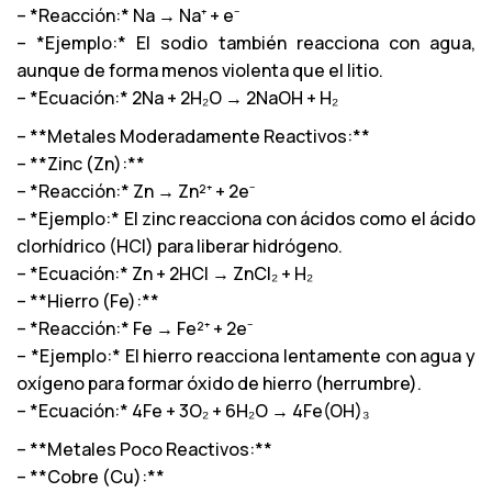
– *Reacción:* Na → Na⁺ + e⁻
– *Ejemplo:* El sodio también reacciona con agua,
aunque de forma menos violenta que el litio.
– *Ecuación:* 2Na + 2H₂O → 2NaOH + H₂
– **Metales Moderadamente Reactivos:**
– **Zinc (Zn):**
– *Reacción:* Zn → Zn²⁺ + 2e⁻
– *Ejemplo:* El zinc reacciona con ácidos como el ácido
clorhídrico (HCl) para liberar hidrógeno.
– *Ecuación:* Zn + 2HCl → ZnCl₂ + H₂
– **Hierro (Fe):**
– *Reacción:* Fe → Fe²⁺ + 2e⁻
– *Ejemplo:* El hierro reacciona lentamente con agua y
oxígeno para formar óxido de hierro (herrumbre).
– *Ecuación:* 4Fe + 3O₂ + 6H₂O → 4Fe(OH)₃
– **Metales Poco Reactivos:**
– **Cobre (Cu):**