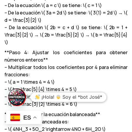
– De la ecuación \( a = c \) se tiene: \( c = 1 \)
– De la ecuación \( 3a = 2d \) se tiene: \( 3(1) = 2d \) → \(
d = \frac{3}{2} \)
– De la ecuación \( 2b = c + d \) se tiene: \( 2b = 1 +
\frac{3}{2} \) → \( 2b = \frac{5}{2} \) → \( b = \frac{5}{4}
\)
**Paso 4: Ajustar los coeficientes para obtener
números enteros**
– Multiplicar todos los coeficientes por 4 para eliminar
fracciones:
– \( a = 1 \times 4 = 4 \)
– \( b = \frac{5}{4} \times 4 = 5 \)
– \( c = 1 \times 4 = 4 \)
– \( d = \frac{3}{2} \times 4 = 6 \)
**Paso 5: Escribir la ecuación balanceada**
ES
– La ecuación balanceada es:
– \( 4NH_3 + 5O_2 \rightarrow 4NO + 6H_2O \)