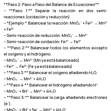
**Paso 2: Paso a Paso del Balance de Ecuaciones**
– **Paso 1:** Separar la reacción en dos semi-
reacciones (oxidación y reducción).
– *Ejemplo:* Balancear la reacción: MnO₄⁻ + Fe²⁺ → Mn²⁺
+ Fe³⁺
– Semi-reacción de reducción: MnO₄⁻ → Mn²⁺
– Semi-reacción de oxidación: Fe²⁺ → Fe³⁺
– **Paso 2:** Balancear todos los elementos excepto
el oxígeno y el hidrógeno.
– MnO₄⁻ → Mn²⁺ (Mn ya está balanceado)
– Fe²⁺ → Fe³⁺ (Fe ya está balanceado)
– **Paso 3:** Balancear el oxígeno añadiendo H₂O.
– MnO₄⁻ → Mn²⁺ + 4H₂O
– **Paso 4:** Balancear el hidrógeno añadiendo H⁺.
– MnO₄⁻ + 8H⁺ → Mn²⁺ + 4H₂O
– **Paso 5:** Balancear la carga añadiendo electrones
(e⁻).
– MnO₄⁻ + 8H⁺ + 5e⁻ → Mn²⁺ + 4H₂O