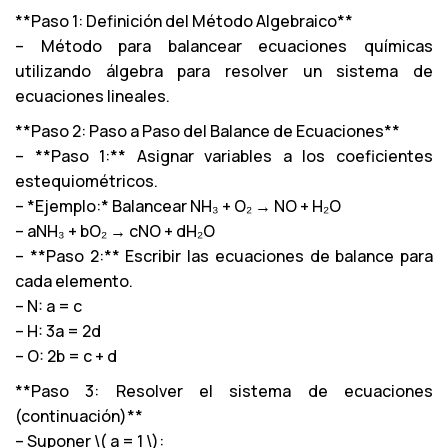
**Paso 1: Definición del Método Algebraico**
– Método para balancear ecuaciones químicas
utilizando álgebra para resolver un sistema de
ecuaciones lineales.
**Paso 2: Paso a Paso del Balance de Ecuaciones**
– **Paso 1:** Asignar variables a los coeficientes
estequiométricos.
– *Ejemplo:* Balancear NH₃ + O₂ → NO + H₂O
– aNH₃ + bO₂ → cNO + dH₂O
– **Paso 2:** Escribir las ecuaciones de balance para
cada elemento.
– N: a = c
– H: 3a = 2d
– O: 2b = c + d
**Paso 3: Resolver el sistema de ecuaciones
(continuación)**
– Suponer \( a = 1 \):