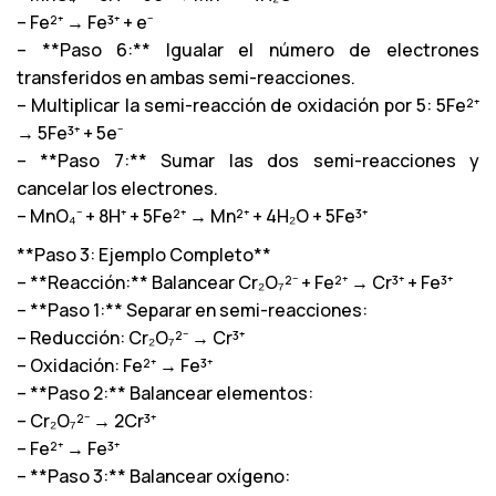
– Fe²⁺ → Fe³⁺ + e⁻
– **Paso 6:** Igualar el número de electrones
transferidos en ambas semi-reacciones.
– Multiplicar la semi-reacción de oxidación por 5: 5Fe²⁺
→ 5Fe³⁺ + 5e⁻
– **Paso 7:** Sumar las dos semi-reacciones y
cancelar los electrones.
– MnO₄⁻ + 8H⁺ + 5Fe²⁺ → Mn²⁺ + 4H₂O + 5Fe³⁺
**Paso 3: Ejemplo Completo**
– **Reacción:** Balancear Cr₂O₇²⁻ + Fe²⁺ → Cr³⁺ + Fe³⁺
– **Paso 1:** Separar en semi-reacciones:
– Reducción: Cr₂O₇²⁻ → Cr³⁺
– Oxidación: Fe²⁺ → Fe³⁺
– **Paso 2:** Balancear elementos:
– Cr₂O₇²⁻ → 2Cr³⁺
– Fe²⁺ → Fe³⁺
– **Paso 3:** Balancear oxígeno: