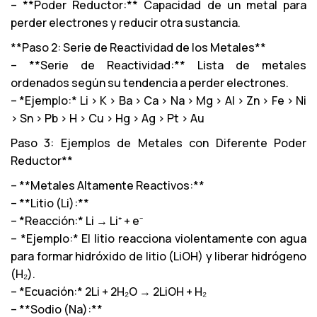
– **Poder Reductor:** Capacidad de un metal para
perder electrones y reducir otra sustancia.
**Paso 2: Serie de Reactividad de los Metales**
– **Serie de Reactividad:** Lista de metales
ordenados según su tendencia a perder electrones.
– *Ejemplo:* Li > K > Ba > Ca > Na > Mg > Al > Zn > Fe > Ni
> Sn > Pb > H > Cu > Hg > Ag > Pt > Au
Paso 3: Ejemplos de Metales con Diferente Poder
Reductor**
– **Metales Altamente Reactivos:**
– **Litio (Li):**
– *Reacción:* Li → Li⁺ + e⁻
– *Ejemplo:* El litio reacciona violentamente con agua
para formar hidróxido de litio (LiOH) y liberar hidrógeno
(H₂).
– *Ecuación:* 2Li + 2H₂O → 2LiOH + H₂
– **Sodio (Na):**