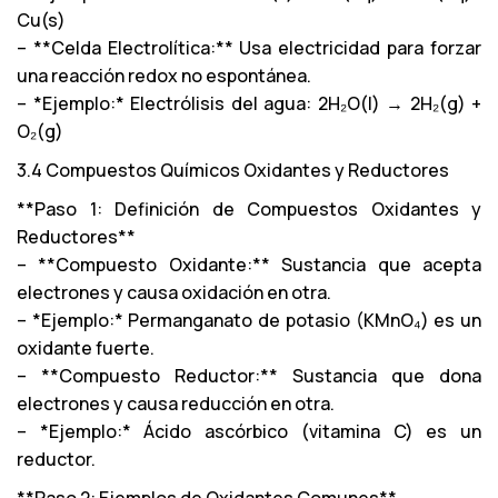
Cu(s)
– **Celda Electrolítica:** Usa electricidad para forzar
una reacción redox no espontánea.
– *Ejemplo:* Electrólisis del agua: 2H₂O(l) → 2H₂(g) +
O₂(g)
3.4 Compuestos Químicos Oxidantes y Reductores
**Paso 1: Definición de Compuestos Oxidantes y
Reductores**
– **Compuesto Oxidante:** Sustancia que acepta
electrones y causa oxidación en otra.
– *Ejemplo:* Permanganato de potasio (KMnO₄) es un
oxidante fuerte.
– **Compuesto Reductor:** Sustancia que dona
electrones y causa reducción en otra.
– *Ejemplo:* Ácido ascórbico (vitamina C) es un
reductor.
**Paso 2: Ejemplos de Oxidantes Comunes**