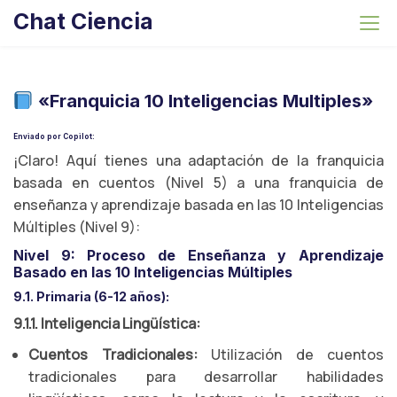
S
Chat Ciencia
k
i
p
t
«Franquicia 10 Inteligencias Multiples»
o
Enviado por Copilot:
c
¡Claro! Aquí tienes una adaptación de la franquicia
o
basada en cuentos (Nivel 5) a una franquicia de
n
enseñanza y aprendizaje basada en las 10 Inteligencias
t
Múltiples (Nivel 9):
e
n
Nivel 9: Proceso de Enseñanza y Aprendizaje
Basado en las 10 Inteligencias Múltiples
t
9.1. Primaria (6-12 años):
9.1.1. Inteligencia Lingüística:
Cuentos Tradicionales:
Utilización de cuentos
tradicionales para desarrollar habilidades