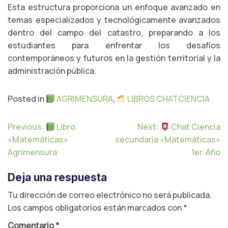
Esta estructura proporciona un enfoque avanzado en
temas especializados y tecnológicamente avanzados
dentro del campo del catastro, preparando a los
estudiantes para enfrentar los desafíos
contemporáneos y futuros en la gestión territorial y la
administración pública.
Posted in
AGRIMENSURA
,
LIBROS CHATCIENCIA
N
Previous:
Libro
Next:
Chat Ciencia
a
«Matemáticas»
secundaria «Matemáticas»
v
Agrimensura
1er. Año
e
g
Deja una respuesta
a
c
Tu dirección de correo electrónico no será publicada.
i
Los campos obligatorios están marcados con
*
ó
n
Comentario
*