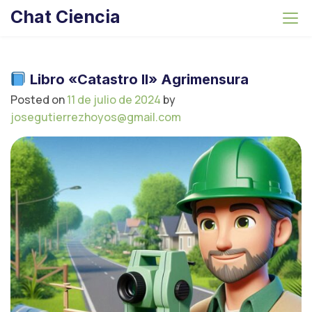
S
Chat Ciencia
k
i
p
t
Libro «Catastro II» Agrimensura
o
Posted on
11 de julio de 2024
by
c
josegutierrezhoyos@gmail.com
o
n
t
e
n
t