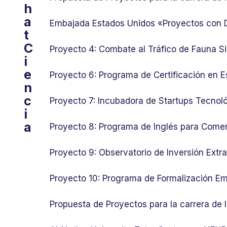
h
a
Embajada Estados Unidos «Proyectos con
t
C
Proyecto 4: Combate al Tráfico de Fauna Si
i
e
Proyecto 6: Programa de Certificación en E
n
c
Proyecto 7: Incubadora de Startups Tecnol
i
a
Proyecto 8: Programa de Inglés para Comer
Proyecto 9: Observatorio de Inversión Ext
Proyecto 10: Programa de Formalización Em
Propuesta de Proyectos para la carrera de