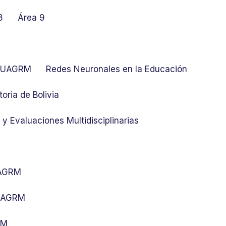
8
Área 9
at UAGRM
Redes Neuronales en la Educación
toria de Bolivia
y Evaluaciones Multidisciplinarias
UAGRM
 UAGRM
RM