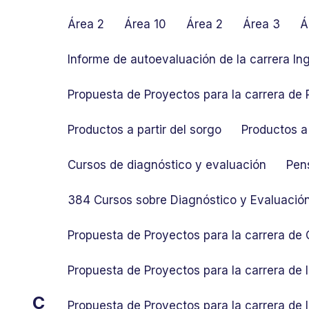
S
k
Área 2
Área 10
Área 2
Área 3
Á
i
p
Informe de autoevaluación de la carrera In
t
o
Propuesta de Proyectos para la carrera de P
c
o
Productos a partir del sorgo
Productos a 
n
t
Cursos de diagnóstico y evaluación
Pen
e
n
384 Cursos sobre Diagnóstico y Evaluació
t
Propuesta de Proyectos para la carrera de
Propuesta de Proyectos para la carrera de
C
Propuesta de Proyectos para la carrera de 