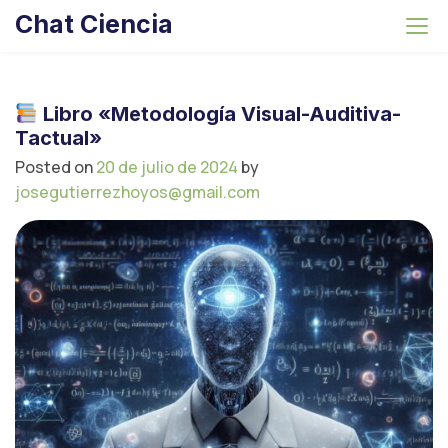
S
Chat Ciencia
k
i
p
t
Libro «Metodología Visual-Auditiva-
o
Tactual»
c
Posted on
20 de julio de 2024
by
o
josegutierrezhoyos@gmail.com
n
t
e
n
t