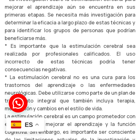
mejorar el aprendizaje aún se encuentra en sus
primeras etapas. Se necesita más investigación para
determinar la eficacia a largo plazo de estas técnicas y
para identificar los grupos de personas que podrían
beneficiarse más.
* Es importante que la estimulación cerebral sea
realizada por profesionales calificados. El uso
incorrecto de estas técnicas podría tener
consecuencias negativas.
* La estimulación cerebral no es una cura para los
trastornos del aprendizaje o las enfermedades
neurológicas. Debe utilizarse como parte de un plan de
tratamiento integral que también incluya terapia,
¡Hola!
Soy el *bot José*
medicación y cambios en el estilo de vida.
La estimulación cerebral es un campo prometedor con
el potencial de mejorar el aprendizaje y la función
ES
cognitiva. Sin embargo, es importante ser consciente
de las limitaciones actuales de la investigación y