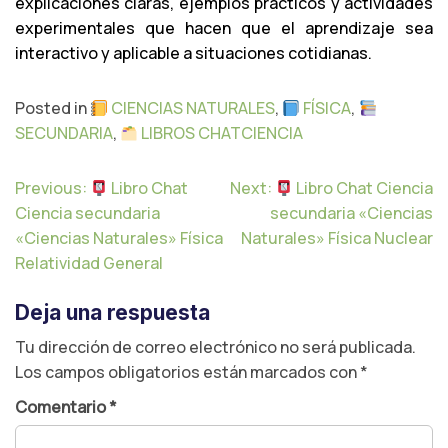
explicaciones claras, ejemplos prácticos y actividades
experimentales que hacen que el aprendizaje sea
interactivo y aplicable a situaciones cotidianas.
Posted in
CIENCIAS NATURALES
,
FÍSICA
,
SECUNDARIA
,
LIBROS CHATCIENCIA
N
Previous:
Libro Chat
Next:
Libro Chat Ciencia
a
Ciencia secundaria
secundaria «Ciencias
v
«Ciencias Naturales» Física
Naturales» Física Nuclear
e
Relatividad General
g
a
Deja una respuesta
c
i
Tu dirección de correo electrónico no será publicada.
ó
Los campos obligatorios están marcados con
*
n
d
Comentario
*
e
e