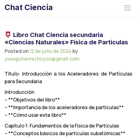
S
Chat Ciencia
k
i
p
t
Libro Chat Ciencia secundaria
o
«Ciencias Naturales» Física de Partículas
c
Posted on
12 de julio de 2024
by
o
josegutierrezhoyos@gmail.com
n
t
Título: Introducción a los Aceleradores de Partículas
e
para Secundaria
n
Introducción
t
– **Objetivos del libro**
– **Importancia de los aceleradores de partículas**
– **Cómo usar este libro**
Capítulo 1: Fundamentos de la Física de Partículas
– **Conceptos básicos de partículas subatómicas**