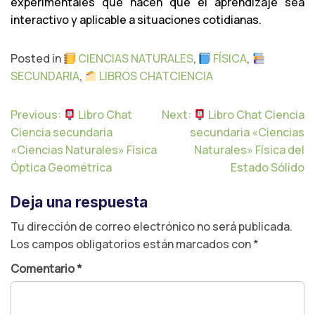
experimentales que hacen que el aprendizaje sea
interactivo y aplicable a situaciones cotidianas.
Posted in
CIENCIAS NATURALES
,
FÍSICA
,
SECUNDARIA
,
LIBROS CHATCIENCIA
N
Previous:
Libro Chat
Next:
Libro Chat Ciencia
a
Ciencia secundaria
secundaria «Ciencias
v
«Ciencias Naturales» Física
Naturales» Física del
e
Óptica Geométrica
Estado Sólido
g
a
Deja una respuesta
c
i
Tu dirección de correo electrónico no será publicada.
ó
Los campos obligatorios están marcados con
*
n
d
Comentario
*
e
e
n