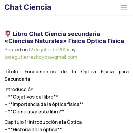
S
Chat Ciencia
k
i
p
t
Libro Chat Ciencia secundaria
o
«Ciencias Naturales» Física Óptica Física
c
Posted on
12 de julio de 2024
by
o
josegutierrezhoyos@gmail.com
n
t
Título: Fundamentos de la Óptica Física para
e
Secundaria
n
Introducción
t
– **Objetivos del libro**
– **Importancia de la óptica física**
– **Cómo usar este libro**
Capítulo 1: Introducción a la Óptica
– **Historia de la óptica**