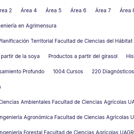
rea 2
Área 4
Área 5
Área 6
Área 7
Área 
geniería en Agrimensura
lanificación Territorial Facultad de Ciencias del Hábit
partir de la soya
Productos a partir del girasol
His
samiento Profundo
1004 Cursos
220 Diagnósticos 
n
 Ciencias Ambientales Facultad de Ciencias Agrícolas 
 Ingeniería Agronómica Facultad de Ciencias Agrícolas
Ingeniería Forestal Facultad de Ciencias Agrícolas UAG