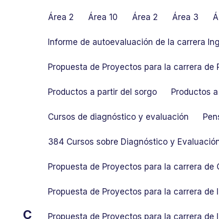
S
k
Área 2
Área 10
Área 2
Área 3
Á
i
p
Informe de autoevaluación de la carrera In
t
o
Propuesta de Proyectos para la carrera de P
c
o
Productos a partir del sorgo
Productos a 
n
t
Cursos de diagnóstico y evaluación
Pen
e
n
384 Cursos sobre Diagnóstico y Evaluació
t
Propuesta de Proyectos para la carrera de
Propuesta de Proyectos para la carrera de
C
Propuesta de Proyectos para la carrera de 