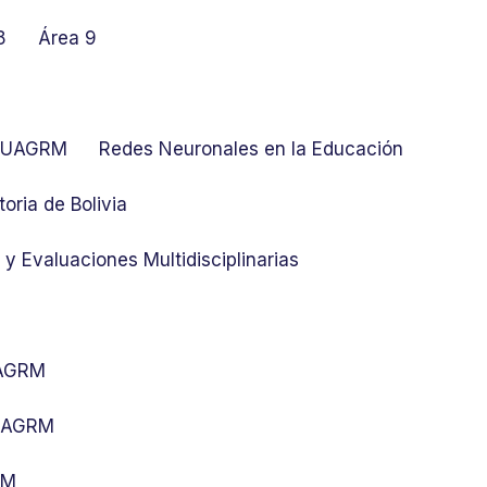
8
Área 9
at UAGRM
Redes Neuronales en la Educación
toria de Bolivia
y Evaluaciones Multidisciplinarias
UAGRM
 UAGRM
RM