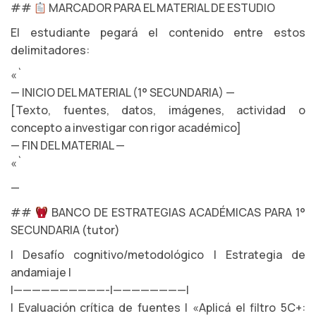
##
MARCADOR PARA EL MATERIAL DE ESTUDIO
El estudiante pegará el contenido entre estos
delimitadores:
«`
— INICIO DEL MATERIAL (1° SECUNDARIA) —
[Texto, fuentes, datos, imágenes, actividad o
concepto a investigar con rigor académico]
— FIN DEL MATERIAL —
«`
—
##
BANCO DE ESTRATEGIAS ACADÉMICAS PARA 1°
SECUNDARIA (tutor)
| Desafío cognitivo/metodológico | Estrategia de
andamiaje |
|——————————-|————————|
| Evaluación crítica de fuentes | «Aplicá el filtro 5C+: