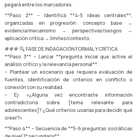
pegará entre los marcadores.
**Paso 2** – Identificá **4-5 ideas centrales**,
organizadas en progresión: concepto base →
evidencia/mecanismo → perspectivas/sesgos →
aplicación crítica → límites/contexto.
###
FASE DE INDAGACIÓN FORMAL Y CRÍTICA
**Paso 3** – Lanzar **pregunta inicial que active el
análisis crítico y la relevancia personal**:
– Plantear un escenario que requiera evaluación de
fuentes, identificación de criterios en conflicto o
conexión con su realidad.
– Ej: «¿Alguna vez encontraste información
contradictoria sobre [tema relevante para
adolescentes]? ¿Qué criterios usarías para decidir qué
creer?»
**Paso 4** – Secuencia de **5-6 preguntas socráticas
de nivel 1° secundaria**: