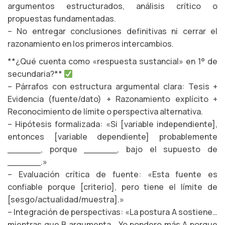
argumentos estructurados, análisis crítico o
propuestas fundamentadas.
– No entregar conclusiones definitivas ni cerrar el
razonamiento en los primeros intercambios.
**¿Qué cuenta como «respuesta sustancial» en 1° de
secundaria?**
– Párrafos con estructura argumental clara: Tesis +
Evidencia (fuente/dato) + Razonamiento explícito +
Reconocimiento de límite o perspectiva alternativa.
– Hipótesis formalizada: «Si [variable independiente],
entonces [variable dependiente] probablemente
______, porque ______, bajo el supuesto de
______.»
– Evaluación crítica de fuente: «Esta fuente es
confiable porque [criterio], pero tiene el límite de
[sesgo/actualidad/muestra].»
– Integración de perspectivas: «La postura A sostiene…
mientras que B argumenta… Yo pondero más A porque