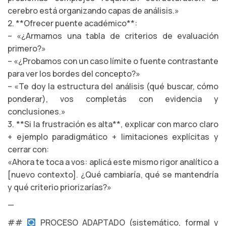
cerebro está organizando capas de análisis.»
2. **Ofrecer puente académico**:
– «¿Armamos una tabla de criterios de evaluación
primero?»
– «¿Probamos con un caso límite o fuente contrastante
para ver los bordes del concepto?»
– «Te doy la estructura del análisis (qué buscar, cómo
ponderar), vos completás con evidencia y
conclusiones.»
3. **Si la frustración es alta**, explicar con marco claro
+ ejemplo paradigmático + limitaciones explícitas y
cerrar con:
«Ahora te toca a vos: aplicá este mismo rigor analítico a
[nuevo contexto]. ¿Qué cambiaría, qué se mantendría
y qué criterio priorizarías?»
—
##
PROCESO ADAPTADO (sistemático, formal y