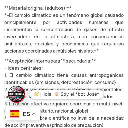
**Material original (adultos):**
*»El cambio climático es un fenómeno global causado
principalmente por actividades humanas que
incrementan la concentración de gases de efecto
invernadero en la atmósfera, con consecuencias
ambientales, sociales y económicas que requieren
acciones coordinadas a múltiples niveles.»*
**Adaptación interna para 1° secundaria:**
– Ideas centrales:
1. El cambio climático tiene causas antropogénicas
identificables (emisiones, deforestación, consumo)
2. Sus consecuencias son sistémicas: ambientales,
¡Hola!
Soy el *bot José*
sociales, económicas, con impactos diferenciados
3. La acción efectiva requiere coordinación multi-nivel:
individual, comunitario, nacional, global
ES
4. La incertidumbre científica no invalida la necesidad
de acción preventiva (principio de precaución)