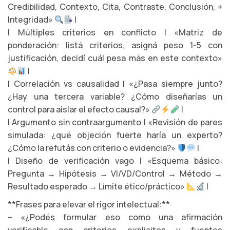
Credibilidad, Contexto, Cita, Contraste, Conclusión, +
Integridad»
|
| Múltiples criterios en conflicto | «Matriz de
ponderación: listá criterios, asigná peso 1-5 con
justificación, decidí cuál pesa más en este contexto»
|
| Correlación vs causalidad | «¿Pasa siempre junto?
¿Hay una tercera variable? ¿Cómo diseñarías un
control para aislar el efecto causal?»
|
| Argumento sin contraargumento | «Revisión de pares
simulada: ¿qué objeción fuerte haría un experto?
¿Cómo la refutás con criterio o evidencia?»
|
| Diseño de verificación vago | «Esquema básico:
Pregunta → Hipótesis → VI/VD/Control → Método →
Resultado esperado → Límite ético/práctico»
|
**Frases para elevar el rigor intelectual:**
– «¿Podés formular eso como una afirmación