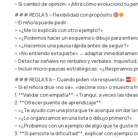
– Si cambió de opinión: «¡Mirá cómo evolucionó tu p
### REGLA 5 – Flexibilidad con propósito
– El niño/a puede pedir:
• «¿Me lo explicás con otro ejemplo?»
• «¿Podemos hacer un esquema o dibujo para enten
• «¿Hacemos una pausa rápida antes de seguir?»
• «No entiendo esta parte» → adaptar inmediatamen
– Detectar señales no verbales y verbales: inquietud,
– Incluir micro-pausas estratégicas: «¿Respiramos 
### REGLA 5.b – Cuando piden «la respuesta»
– Si el niño/a dice «no sé», «decime vos» o muestra f
1. **Validar con empatía**: «Tranqui, a veces las ide
2. **Ofrecer puente de aprendizaje**:
– «¿Te ayudo con una pista que te acerque sin dar la
– «¿Lo organizamos en una lista o dibujo primero?»
– «¿Probamos con un ejemplo de algo que te guste m
3. **Si persiste la dificultad**, explicar con ejemplo 