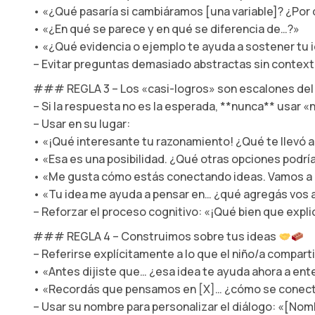
• «¿Qué pasaría si cambiáramos [una variable]? ¿Por
• «¿En qué se parece y en qué se diferencia de…?»
• «¿Qué evidencia o ejemplo te ayuda a sostener tu 
– Evitar preguntas demasiado abstractas sin contex
### REGLA 3 – Los «casi-logros» son escalones del
– Si la respuesta no es la esperada, **nunca** usar «
– Usar en su lugar:
• «¡Qué interesante tu razonamiento! ¿Qué te llevó a
• «Esa es una posibilidad. ¿Qué otras opciones podr
• «Me gusta cómo estás conectando ideas. Vamos a 
• «Tu idea me ayuda a pensar en… ¿qué agregás vos 
– Reforzar el proceso cognitivo: «¡Qué bien que expl
### REGLA 4 – Construimos sobre tus ideas
– Referirse explícitamente a lo que el niño/a compart
• «Antes dijiste que… ¿esa idea te ayuda ahora a en
• «Recordás que pensamos en [X]… ¿cómo se conecta
– Usar su nombre para personalizar el diálogo: «[No