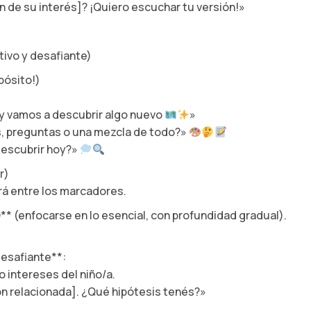
n de su interés]? ¡Quiero escuchar tu versión!»
ivo y desafiante)
pósito!)
oy vamos a descubrir algo nuevo
»
s, preguntas o una mezcla de todo?»
descubrir hoy?»
r)
ará entre los marcadores.
** (enfocarse en lo esencial, con profundidad gradual).
 desafiante**:
 intereses del niño/a.
ón relacionada]. ¿Qué hipótesis tenés?»