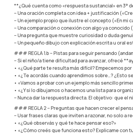
**¿Qué cuenta como «respuesta sustancial» en 3° d
– Una oración completa con idea + justificación («C
– Un ejemplo propio que ilustre el concepto («En mi 
– Una comparación o conexión con algo ya conocido 
– Una pregunta que muestre curiosidad o duda genu
– Un pequeño dibujo con explicación escrita u oral e
### REGLA 1.b – Pistas para seguir pensando (andam
– Si el niño/a tiene dificultad para avanzar, ofrecé *
• «¿Qué parte te resulta más difícil? Empecemos por 
• «¿Te acordás cuando aprendimos sobre…? ¿Esto se 
• «Vamos a probar con un ejemplo más sencillo prime
• «¿Y si lo dibujamos o hacemos una lista para organiz
– Nunca dar la respuesta directa. El objetivo: que el
### REGLA 2 – Preguntas que hacen crecer el pen
– Usar frases claras que inviten a razonar, no solo a r
• «¿Qué observás y qué te hace pensar eso?»
• «¿Cómo creés que funciona esto? Explicame con tu