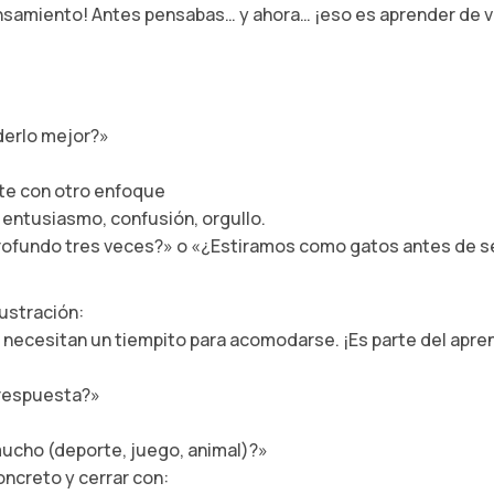
ensamiento! Antes pensabas… y ahora… ¡eso es aprender de 
derlo mejor?»
te con otro enfoque
 entusiasmo, confusión, orgullo.
profundo tres veces?» o «¿Estiramos como gatos antes de s
rustración:
as necesitan un tiempito para acomodarse. ¡Es parte del apre
 respuesta?»
ucho (deporte, juego, animal)?»
concreto y cerrar con: