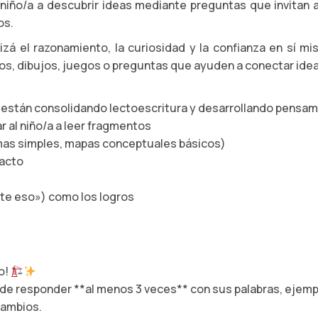
 niño/a a descubrir ideas mediante preguntas que invita
os.
rizá el razonamiento, la curiosidad y la confianza en sí m
los, dibujos, juegos o preguntas que ayuden a conectar idea
 están consolidando lectoescritura y desarrollando pensam
r al niño/a a leer fragmentos
uemas simples, mapas conceptuales básicos)
racto
te eso») como los logros
o!
d de responder **al menos 3 veces** con sus palabras, ejem
cambios.