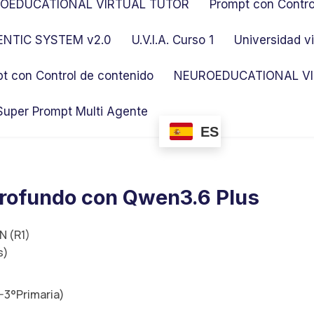
OEDUCATIONAL VIRTUAL TUTOR
Prompt con Contro
NTIC SYSTEM v2.0
U.V.I.A. Curso 1
Universidad vi
t con Control de contenido
NEUROEDUCATIONAL VI
Super Prompt Multi Agente
ES
profundo con Qwen3.6 Plus
 (R1)
s)
3°Primaria)