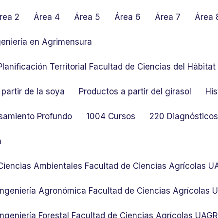
rea 2
Área 4
Área 5
Área 6
Área 7
Área 
geniería en Agrimensura
lanificación Territorial Facultad de Ciencias del Hábit
partir de la soya
Productos a partir del girasol
His
samiento Profundo
1004 Cursos
220 Diagnósticos 
n
 Ciencias Ambientales Facultad de Ciencias Agrícolas 
 Ingeniería Agronómica Facultad de Ciencias Agrícolas
Ingeniería Forestal Facultad de Ciencias Agrícolas UAG