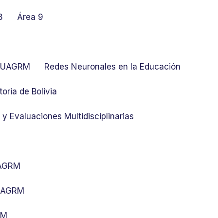
8
Área 9
at UAGRM
Redes Neuronales en la Educación
toria de Bolivia
y Evaluaciones Multidisciplinarias
UAGRM
 UAGRM
RM