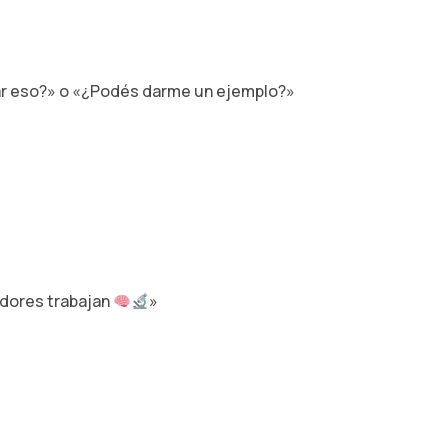
sar eso?» o «¿Podés darme un ejemplo?»
adores trabajan
»