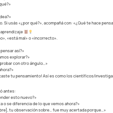
 qué?»
idea?»
to. Si usás «¿por qué?», acompañá con: «¿Qué te hace pen
 aprendizaje
no», «está mal» o «incorrecto».
 pensar así?»
íamos explorar?»
probar con otro ángulo…»
ahora?»
icaste tu pensamiento! Así es como los científicos/investig
ió antes:
tender esto nuevo?»
 o se diferencia de lo que vemos ahora?»
mbre], tu observación sobre… fue muy acertada porque…»