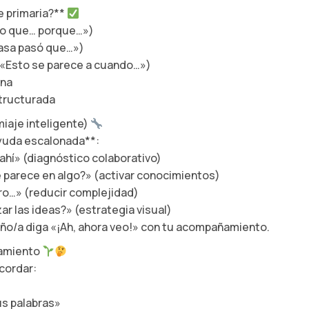
e primaria?**
reo que… porque…»)
casa pasó que…»)
(«Esto se parece a cuando…»)
ina
structurada
iaje inteligente)
*ayuda escalonada**:
ahí» (diagnóstico colaborativo)
parece en algo?» (activar conocimientos)
ro…» (reducir complejidad)
ar las ideas?» (estrategia visual)
 niño/a diga «¡Ah, ahora veo!» con tu acompañamiento.
samiento
ecordar:
s palabras»