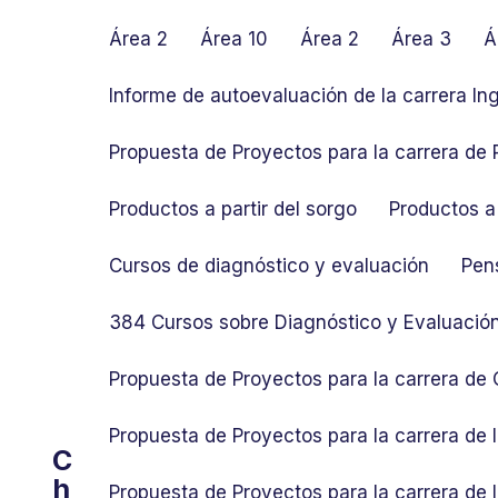
S
k
Área 2
Área 10
Área 2
Área 3
Á
i
p
Informe de autoevaluación de la carrera In
t
o
Propuesta de Proyectos para la carrera de P
c
o
Productos a partir del sorgo
Productos a 
n
t
Cursos de diagnóstico y evaluación
Pen
e
n
384 Cursos sobre Diagnóstico y Evaluació
t
Propuesta de Proyectos para la carrera de
Propuesta de Proyectos para la carrera de
C
h
Propuesta de Proyectos para la carrera de 