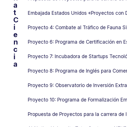
a
t
Embajada Estados Unidos «Proyectos con
C
i
Proyecto 4: Combate al Tráfico de Fauna Si
e
n
Proyecto 6: Programa de Certificación en E
c
i
Proyecto 7: Incubadora de Startups Tecnol
a
Proyecto 8: Programa de Inglés para Comer
Proyecto 9: Observatorio de Inversión Ext
Proyecto 10: Programa de Formalización Em
Propuesta de Proyectos para la carrera de