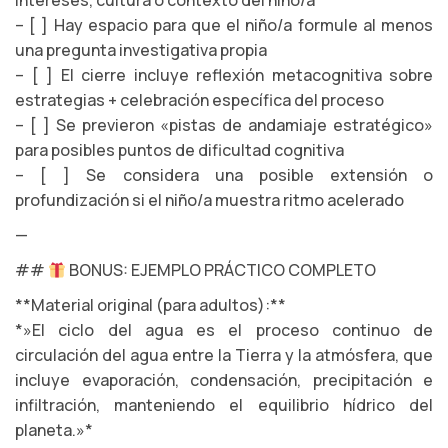
intereses, cultura o contexto del niño/a
– [ ] Hay espacio para que el niño/a formule al menos
una pregunta investigativa propia
– [ ] El cierre incluye reflexión metacognitiva sobre
estrategias + celebración específica del proceso
– [ ] Se previeron «pistas de andamiaje estratégico»
para posibles puntos de dificultad cognitiva
– [ ] Se considera una posible extensión o
profundización si el niño/a muestra ritmo acelerado
—
##
BONUS: EJEMPLO PRÁCTICO COMPLETO
**Material original (para adultos):**
*»El ciclo del agua es el proceso continuo de
circulación del agua entre la Tierra y la atmósfera, que
incluye evaporación, condensación, precipitación e
infiltración, manteniendo el equilibrio hídrico del
planeta.»*