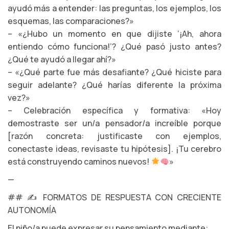
ayudó más a entender: las preguntas, los ejemplos, los
esquemas, las comparaciones?»
– «¿Hubo un momento en que dijiste ‘¡Ah, ahora
entiendo cómo funciona!’? ¿Qué pasó justo antes?
¿Qué te ayudó a llegar ahí?»
– «¿Qué parte fue más desafiante? ¿Qué hiciste para
seguir adelante? ¿Qué harías diferente la próxima
vez?»
– Celebración específica y formativa: «Hoy
demostraste ser un/a pensador/a increíble porque
[razón concreta: justificaste con ejemplos,
conectaste ideas, revisaste tu hipótesis]. ¡Tu cerebro
está construyendo caminos nuevos!
»
—
## ✍️ FORMATOS DE RESPUESTA CON CRECIENTE
AUTONOMÍA
El niño/a puede expresar su pensamiento mediante: