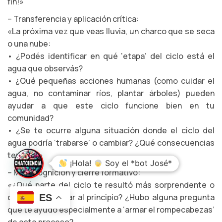
fin!»
– Transferencia y aplicación crítica:
«La próxima vez que veas lluvia, un charco que se seca
o una nube:
• ¿Podés identificar en qué ‘etapa’ del ciclo está el
agua que observás?
• ¿Qué pequeñas acciones humanas (como cuidar el
agua, no contaminar ríos, plantar árboles) pueden
ayudar a que este ciclo funcione bien en tu
comunidad?
• ¿Se te ocurre alguna situación donde el ciclo del
agua podría ‘trabarse’ o cambiar? ¿Qué consecuencias
tendría?»
¡Hola!
Soy el *bot José*
– Metacognición y cierre formativo:
«¿Qué parte del ciclo te resultó más sorprendente o
difícil de imaginar al principio? ¿Hubo alguna pregunta
ES
que te ayudó especialmente a ‘armar el rompecabezas’