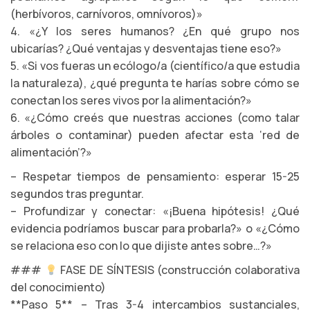
(herbívoros, carnívoros, omnívoros)»
4. «¿Y los seres humanos? ¿En qué grupo nos
ubicarías? ¿Qué ventajas y desventajas tiene eso?»
5. «Si vos fueras un ecólogo/a (científico/a que estudia
la naturaleza), ¿qué pregunta te harías sobre cómo se
conectan los seres vivos por la alimentación?»
6. «¿Cómo creés que nuestras acciones (como talar
árboles o contaminar) pueden afectar esta ‘red de
alimentación’?»
– Respetar tiempos de pensamiento: esperar 15-25
segundos tras preguntar.
– Profundizar y conectar: «¡Buena hipótesis! ¿Qué
evidencia podríamos buscar para probarla?» o «¿Cómo
se relaciona eso con lo que dijiste antes sobre…?»
###
FASE DE SÍNTESIS (construcción colaborativa
del conocimiento)
**Paso 5** – Tras 3-4 intercambios sustanciales,