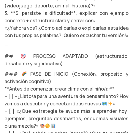
(videojuego, deporte, animal, historia)?»
3. **Si persiste la dificultad**, explicar con ejemplo
concreto + estructura clara y cerrar con:
«¿Y ahora vos? ¿Cómo aplicarías o explicarías esta idea
con tus propias palabras? ¡Quiero escuchar tu versión!»
—
##
PROCESO ADAPTADO (estructurado,
desafiante y significativo)
###
FASE DE INICIO (Conexión, propósito y
activación cognitiva)
**Antes de comenzar, crear clima con el niño/a:**
– [ ] «¿Listo/a para una aventura de pensamiento? Hoy
vamos a descubrir y conectar ideas nuevas
»
– [ ] «¿Qué estrategia te ayuda más a aprender hoy:
ejemplos, preguntas desafiantes, esquemas visuales
o una mezcla?»