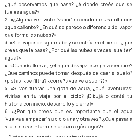
¿qué observamos que pasa? ¿A dónde creés que se
fue esa agua?»
2. «¿Alguna vez viste ‘vapor’ saliendo de una olla con
agua caliente? ¿En qué se parece o diferencia del vapor
que forma las nubes?»
3. «Si el vapor de agua sube y se enfría en el cielo… ¿qué
creés que le pasa? ¿Por qué las nubes a veces ‘suelten’
agua?»
4. «Cuando llueve, ¿el agua desaparece para siempre?
¿Qué caminos puede tomar después de caer al suelo?
(pistas: ¿se filtra? ¿corre? ¿vuelve a subir?)»
5. «Si vos fueras una gota de agua, ¿qué ‘aventuras’
vivirías en tu viaje por el ciclo? ¡Dibujá o contá tu
historia con inicio, desarrollo y cierre!»
6. «¿Por qué creés que es importante que el agua
‘vuelva a empezar’ su ciclo una y otra vez? ¿Qué pasaría
si el ciclo se interrumpiera en algún lugar?»