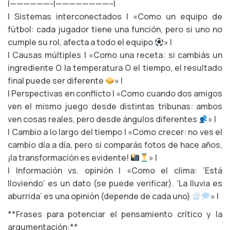
|——————-|————————–|
| Sistemas interconectados | «Como un equipo de
fútbol: cada jugador tiene una función, pero si uno no
cumple su rol, afecta a todo el equipo
» |
| Causas múltiples | «Como una receta: si cambiás un
ingrediente O la temperatura O el tiempo, el resultado
final puede ser diferente
» |
| Perspectivas en conflicto | «Como cuando dos amigos
ven el mismo juego desde distintas tribunas: ambos
ven cosas reales, pero desde ángulos diferentes
» |
| Cambio a lo largo del tiempo | «Como crecer: no ves el
cambio día a día, pero si comparás fotos de hace años,
¡la transformación es evidente!
» |
| Información vs. opinión | «Como el clima: ‘Está
lloviendo’ es un dato (se puede verificar). ‘La lluvia es
aburrida’ es una opinión (depende de cada uno)
» |
**Frases para potenciar el pensamiento crítico y la
argumentación:**