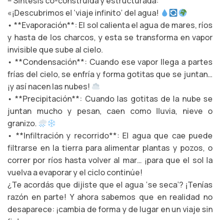
– Síntesis co-construida y estructurada:
«¡Descubrimos el ‘viaje infinito’ del agua!
• **Evaporación**: El sol calienta el agua de mares, ríos
y hasta de los charcos, y esta se transforma en vapor
invisible que sube al cielo.
• **Condensación**: Cuando ese vapor llega a partes
frías del cielo, se enfría y forma gotitas que se juntan…
¡y así nacen las nubes!
• **Precipitación**: Cuando las gotitas de la nube se
juntan mucho y pesan, caen como lluvia, nieve o
granizo.
• **Infiltración y recorrido**: El agua que cae puede
filtrarse en la tierra para alimentar plantas y pozos, o
correr por ríos hasta volver al mar… ¡para que el sol la
vuelva a evaporar y el ciclo continúe!
¿Te acordás que dijiste que el agua ‘se seca’? ¡Tenías
razón en parte! Y ahora sabemos que en realidad no
desaparece: ¡cambia de forma y de lugar en un viaje sin