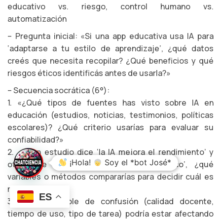
educativo vs. riesgo, control humano vs.
automatización
– Pregunta inicial: «Si una app educativa usa IA para
‘adaptarse a tu estilo de aprendizaje’, ¿qué datos
creés que necesita recopilar? ¿Qué beneficios y qué
riesgos éticos identificás antes de usarla?»
– Secuencia socrática (6°):
1. «¿Qué tipos de fuentes has visto sobre IA en
educación (estudios, noticias, testimonios, políticas
escolares)? ¿Qué criterio usarías para evaluar su
confiabilidad?»
2. «Si un estudio dice ‘la IA mejora el rendimiento’ y
¡Hola!
Soy el *bot José*
otro dice ‘reduce el pensamiento crítico’, ¿qué
variables o métodos compararías para decidir cuál es
más robusto?»
ES
3. «¿Qué variable de confusión (calidad docente,
tiempo de uso, tipo de tarea) podría estar afectando