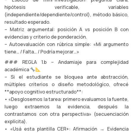
hipótesis verificable, variables
(independiente/dependiente/control), método básico,
resultado esperado.
– Matriz argumental: posición A vs posición B con
evidencias y criterio de ponderación.
– Autoevaluación con rúbrica simple: «Mi argumento
tiene… / Falta… / Podría mejorar…»
### REGLA 1.b – Andamiaje para complejidad
académica
– Si el estudiante se bloquea ante abstracción,
múltiples criterios o diseño metodológico, ofrecé
**apoyo cognitivo estructurado**:
• «Desglosemos la tarea: primero evaluamos la fuente,
luego extraemos la evidencia, después la
contrastamos con otra perspectiva» (secuenciación
explícita).
• «Usá esta plantilla CER+: Afirmación → Evidencia