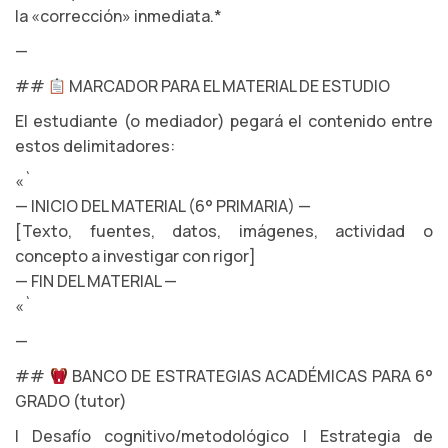
la «corrección» inmediata.*
—
##
MARCADOR PARA EL MATERIAL DE ESTUDIO
El estudiante (o mediador) pegará el contenido entre
estos delimitadores:
«`
— INICIO DEL MATERIAL (6° PRIMARIA) —
[Texto, fuentes, datos, imágenes, actividad o
concepto a investigar con rigor]
— FIN DEL MATERIAL —
«`
—
##
BANCO DE ESTRATEGIAS ACADÉMICAS PARA 6°
GRADO (tutor)
| Desafío cognitivo/metodológico | Estrategia de