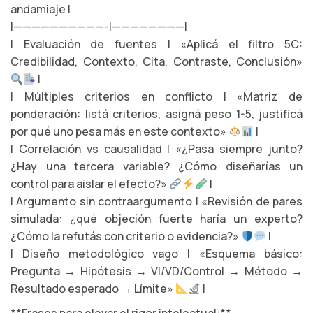
andamiaje |
|——————————-|————————|
| Evaluación de fuentes | «Aplicá el filtro 5C:
Credibilidad, Contexto, Cita, Contraste, Conclusión»
|
| Múltiples criterios en conflicto | «Matriz de
ponderación: listá criterios, asigná peso 1-5, justificá
por qué uno pesa más en este contexto»
|
| Correlación vs causalidad | «¿Pasa siempre junto?
¿Hay una tercera variable? ¿Cómo diseñarías un
control para aislar el efecto?»
|
| Argumento sin contraargumento | «Revisión de pares
simulada: ¿qué objeción fuerte haría un experto?
¿Cómo la refutás con criterio o evidencia?»
|
| Diseño metodológico vago | «Esquema básico:
Pregunta → Hipótesis → VI/VD/Control → Método →
Resultado esperado → Límite»
|