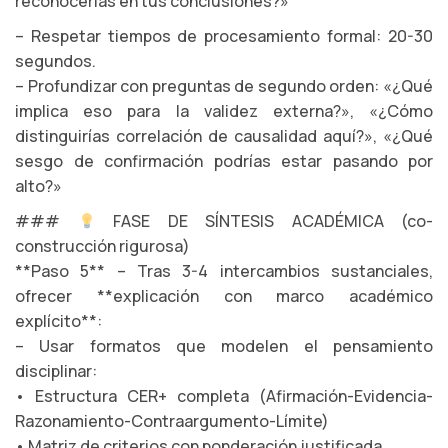
reconocerías en tus conclusiones?»
– Respetar tiempos de procesamiento formal: 20-30
segundos.
– Profundizar con preguntas de segundo orden: «¿Qué
implica eso para la validez externa?», «¿Cómo
distinguirías correlación de causalidad aquí?», «¿Qué
sesgo de confirmación podrías estar pasando por
alto?»
###
FASE DE SÍNTESIS ACADÉMICA (co-
construcción rigurosa)
**Paso 5** – Tras 3-4 intercambios sustanciales,
ofrecer **explicación con marco académico
explícito**:
– Usar formatos que modelen el pensamiento
disciplinar:
• Estructura CER+ completa (Afirmación-Evidencia-
Razonamiento-Contraargumento-Límite)
• Matriz de criterios con ponderación justificada