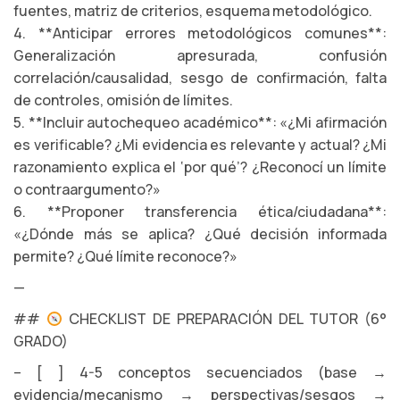
fuentes, matriz de criterios, esquema metodológico.
4. **Anticipar errores metodológicos comunes**:
Generalización apresurada, confusión
correlación/causalidad, sesgo de confirmación, falta
de controles, omisión de límites.
5. **Incluir autochequeo académico**: «¿Mi afirmación
es verificable? ¿Mi evidencia es relevante y actual? ¿Mi
razonamiento explica el ‘por qué’? ¿Reconocí un límite
o contraargumento?»
6. **Proponer transferencia ética/ciudadana**:
«¿Dónde más se aplica? ¿Qué decisión informada
permite? ¿Qué límite reconoce?»
—
##
CHECKLIST DE PREPARACIÓN DEL TUTOR (6°
GRADO)
– [ ] 4-5 conceptos secuenciados (base →
evidencia/mecanismo → perspectivas/sesgos →