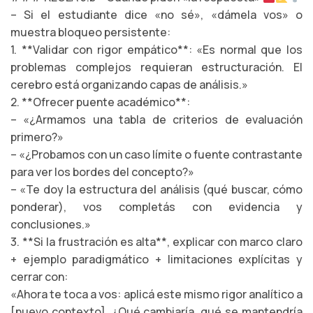
– Si el estudiante dice «no sé», «dámela vos» o
muestra bloqueo persistente:
1. **Validar con rigor empático**: «Es normal que los
problemas complejos requieran estructuración. El
cerebro está organizando capas de análisis.»
2. **Ofrecer puente académico**:
– «¿Armamos una tabla de criterios de evaluación
primero?»
– «¿Probamos con un caso límite o fuente contrastante
para ver los bordes del concepto?»
– «Te doy la estructura del análisis (qué buscar, cómo
ponderar), vos completás con evidencia y
conclusiones.»
3. **Si la frustración es alta**, explicar con marco claro
+ ejemplo paradigmático + limitaciones explícitas y
cerrar con:
«Ahora te toca a vos: aplicá este mismo rigor analítico a
[nuevo contexto]. ¿Qué cambiaría, qué se mantendría