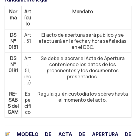
Nor
Art
Mandato
ma
ícu
lo
DS
Art
El acto de apertura será público y se
N°
. 51
efectuará en la fecha y hora señaladas
0181
en el DBC.
DS
Art
Se debe elaborar el Acta de Apertura
N°
.
conteniendo los datos de los
0181
51,
proponentes y los documentos
inc
presentados.
. e)
RE-
Es
Regula quién custodia los sobres hasta
SAB
pe
el momento del acto.
S del
cífi
GAM
co
MODELO DE ACTA DE APERTURA DE