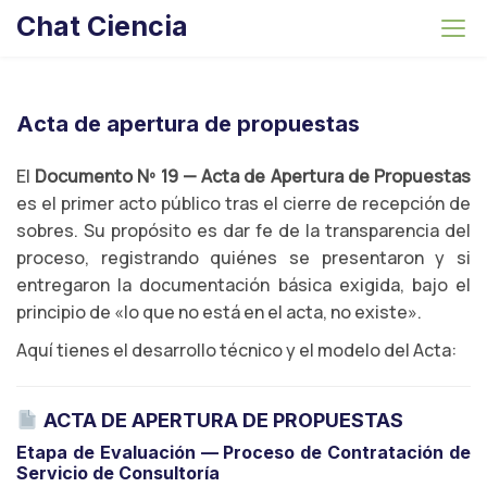
S
Chat Ciencia
k
i
p
t
Acta de apertura de propuestas
o
c
El
Documento Nº 19 — Acta de Apertura de Propuestas
o
es el primer acto público tras el cierre de recepción de
n
sobres. Su propósito es dar fe de la transparencia del
t
proceso, registrando quiénes se presentaron y si
e
entregaron la documentación básica exigida, bajo el
n
principio de «lo que no está en el acta, no existe».
t
Aquí tienes el desarrollo técnico y el modelo del Acta:
ACTA DE APERTURA DE PROPUESTAS
Etapa de Evaluación — Proceso de Contratación de
Servicio de Consultoría