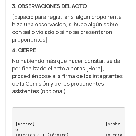
3. OBSERVACIONES DEL ACTO
[Espacio para registrar si algún proponente
hizo una observación, si hubo algún sobre
con sello violado o si no se presentaron
proponentes].
4. CIERRE
No habiendo más que hacer constar, se da
por finalizado el acto a horas [Hora],
procediéndose a la firma de los integrantes
de la Comisión y de los proponentes
asistentes (opcional).
_________________________            _______
__________________

[Nombre]                             [Nombr
e]

Integrante 1 (Técnico)               Integra