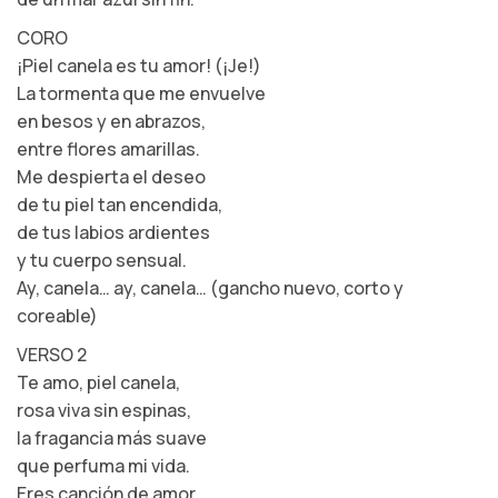
CORO
¡Piel canela es tu amor! (¡Je!)
La tormenta que me envuelve
en besos y en abrazos,
entre flores amarillas.
Me despierta el deseo
de tu piel tan encendida,
de tus labios ardientes
y tu cuerpo sensual.
Ay, canela… ay, canela… (gancho nuevo, corto y
coreable)
VERSO 2
Te amo, piel canela,
rosa viva sin espinas,
la fragancia más suave
que perfuma mi vida.
Eres canción de amor