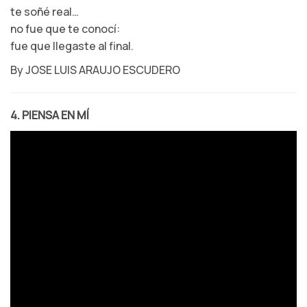
te soñé real…
no fue que te conocí:
fue que llegaste al final.
By JOSE LUIS ARAUJO ESCUDERO
4. PIENSA EN MÍ