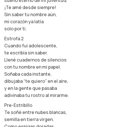
sueño eterno de mi juventud.
¡Te amé desde siempre!
Sin saber tu nombre aún,
mi corazón ya latía
solo por ti.
Estrofa 2
Cuando fui adolescente,
te escribía sin saber.
Llené cuadernos de silencios
con tu nombre en mi papel.
Soñaba cada instante,
dibujaba “te quiero” en el aire,
y en la gente que pasaba
adivinaba tu rostro al mirarme.
Pre-Estribillo
Te soñé entre nubes blancas,
semilla en tierra virgen.
Como espigas doradas