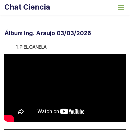
S
Chat Ciencia
k
i
p
t
Álbum Ing. Araujo 03/03/2026
o
c
1. PIEL CANELA
o
n
t
e
n
t