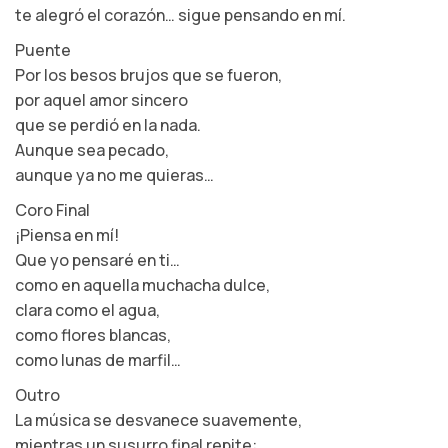
te alegró el corazón… sigue pensando en mí.
Puente
Por los besos brujos que se fueron,
por aquel amor sincero
que se perdió en la nada.
Aunque sea pecado,
aunque ya no me quieras…
Coro Final
¡Piensa en mí!
Que yo pensaré en ti…
como en aquella muchacha dulce,
clara como el agua,
como flores blancas,
como lunas de marfil…
Outro
La música se desvanece suavemente,
mientras un susurro final repite: