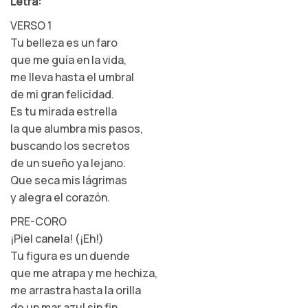
Letra:
VERSO 1
Tu belleza es un faro
que me guía en la vida,
me lleva hasta el umbral
de mi gran felicidad.
Es tu mirada estrella
la que alumbra mis pasos,
buscando los secretos
de un sueño ya lejano.
Que seca mis lágrimas
y alegra el corazón.
PRE-CORO
¡Piel canela! (¡Eh!)
Tu figura es un duende
que me atrapa y me hechiza,
me arrastra hasta la orilla
de un mar azul sin fin.