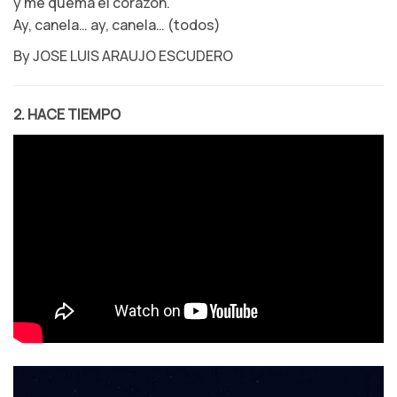
y me quema el corazón.
Ay, canela… ay, canela… (todos)
By JOSE LUIS ARAUJO ESCUDERO
2. HACE TIEMPO