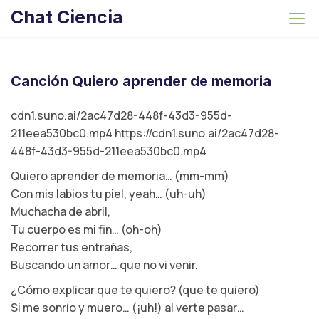
S
Chat Ciencia
k
i
p
t
Canción Quiero aprender de memoria
o
c
cdn1.suno.ai/2ac47d28-448f-43d3-955d-
o
211eea530bc0.mp4 https://cdn1.suno.ai/2ac47d28-
n
448f-43d3-955d-211eea530bc0.mp4
t
Quiero aprender de memoria… (mm-mm)
e
Con mis labios tu piel, yeah… (uh-uh)
n
Muchacha de abril,
t
Tu cuerpo es mi fin… (oh-oh)
Recorrer tus entrañas,
Buscando un amor… que no vi venir.
¿Cómo explicar que te quiero? (que te quiero)
Si me sonrío y muero… (¡uh!) al verte pasar…