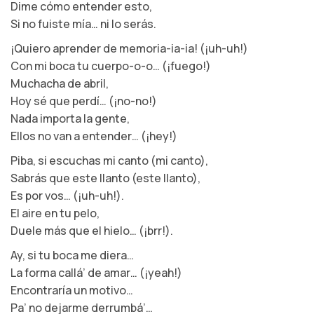
Dime cómo entender esto,
Si no fuiste mía… ni lo serás.
¡Quiero aprender de memoria-ia-ia! (¡uh-uh!)
Con mi boca tu cuerpo-o-o… (¡fuego!)
Muchacha de abril,
Hoy sé que perdí… (¡no-no!)
Nada importa la gente,
Ellos no van a entender… (¡hey!)
Piba, si escuchas mi canto (mi canto),
Sabrás que este llanto (este llanto),
Es por vos… (¡uh-uh!).
El aire en tu pelo,
Duele más que el hielo… (¡brr!).
Ay, si tu boca me diera…
La forma callá’ de amar… (¡yeah!)
Encontraría un motivo…
Pa’ no dejarme derrumbá’…