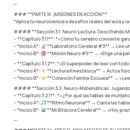
—
### **PARTE III: ¡MISIONES EN ACCIÓN!**
*Aplica tu neurociencia a desafíos reales del aula y la
#### **Sección 3.1: Neuro-Lectura: Descifrando 
– **Capítulo 3.1.1**: *»Cómo tu cerebro convierte ga
– *Inciso A*:
**Laboratorio Cerebral #3** → Lee un 
– *Inciso B*:
**Misión Neuro #5** → «Elige una palab
– **Capítulo 3.1.2**: *»El superpoder de leer con tod
– *Inciso A*:
**Lectura Kinestésica** → Actúa físic
– *Inciso B*:
**Conexión Familia-Escuela** → «Lee en
#### **Sección 3.2: Neuro-Matemáticas: Jugando
– **Capítulo 3.2.1**: *»¿Por qué las tablas de multipl
– *Inciso A*:
**Ritmo Neuronal** → Canta las tablas
– *Inciso B*:
**Mi Bitácora Cerebral** → «Hoy prac
—