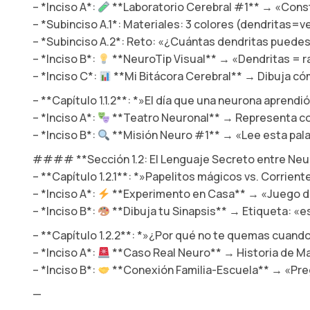
– *Inciso A*:
**Laboratorio Cerebral #1** → «Const
– *Subinciso A.1*: Materiales: 3 colores (dendritas
– *Subinciso A.2*: Reto: «¿Cuántas dendritas puedes
– *Inciso B*:
**NeuroTip Visual** → «Dendritas = 
– *Inciso C*:
**Mi Bitácora Cerebral** → Dibuja có
– **Capítulo 1.1.2**: *»El día que una neurona aprendi
– *Inciso A*:
**Teatro Neuronal** → Representa con
– *Inciso B*:
**Misión Neuro #1** → «Lee esta palab
#### **Sección 1.2: El Lenguaje Secreto entre Ne
– **Capítulo 1.2.1**: *»Papelitos mágicos vs. Corrient
– *Inciso A*:
**Experimento en Casa** → «Juego del
– *Inciso B*:
**Dibuja tu Sinapsis** → Etiqueta: «
– **Capítulo 1.2.2**: *»¿Por qué no te quemas cuando
– *Inciso A*:
**Caso Real Neuro** → Historia de Mat
– *Inciso B*:
**Conexión Familia-Escuela** → «Preg
—