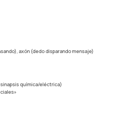
nsando), axón (dedo disparando mensaje)
sinapsis química/eléctrica)
eciales»