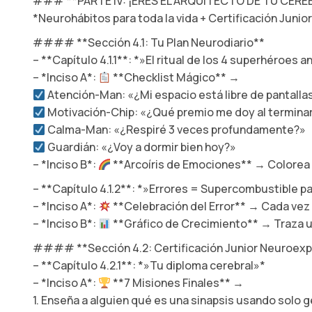
### **PARTE IV: ¡ERES EL ARQUITECTO DE TU CERE
*Neurohábitos para toda la vida + Certificación Juni
#### **Sección 4.1: Tu Plan Neurodiario**
– **Capítulo 4.1.1**: *»El ritual de los 4 superhéroes 
– *Inciso A*:
**Checklist Mágico** →
Atención-Man: «¿Mi espacio está libre de pantalla
Motivación-Chip: «¿Qué premio me doy al termina
Calma-Man: «¿Respiré 3 veces profundamente?»
Guardián: «¿Voy a dormir bien hoy?»
– *Inciso B*:
**Arcoíris de Emociones** → Colorea 
– **Capítulo 4.1.2**: *»Errores = Supercombustible p
– *Inciso A*:
**Celebración del Error** → Cada ve
– *Inciso B*:
**Gráfico de Crecimiento** → Traza u
#### **Sección 4.2: Certificación Junior Neuroexp
– **Capítulo 4.2.1**: *»Tu diploma cerebral»*
– *Inciso A*:
**7 Misiones Finales** →
1. Enseña a alguien qué es una sinapsis usando solo 