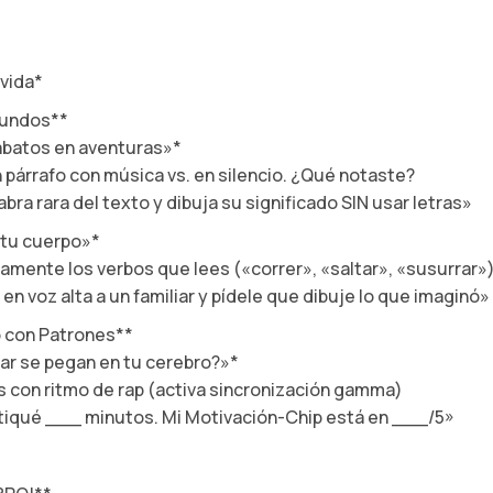
 vida*
Mundos**
rabatos en aventuras»*
párrafo con música vs. en silencio. ¿Qué notaste?
ra rara del texto y dibuja su significado SIN usar letras»
o tu cuerpo»*
amente los verbos que lees («correr», «saltar», «susurrar»
 voz alta a un familiar y pídele que dibuje lo que imaginó»
 con Patrones**
icar se pegan en tu cerebro?»*
 con ritmo de rap (activa sincronización gamma)
tiqué ___ minutos. Mi Motivación-Chip está en ___/5»