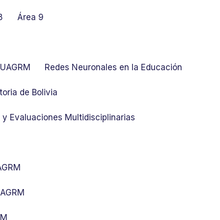
8
Área 9
at UAGRM
Redes Neuronales en la Educación
toria de Bolivia
y Evaluaciones Multidisciplinarias
UAGRM
 UAGRM
RM