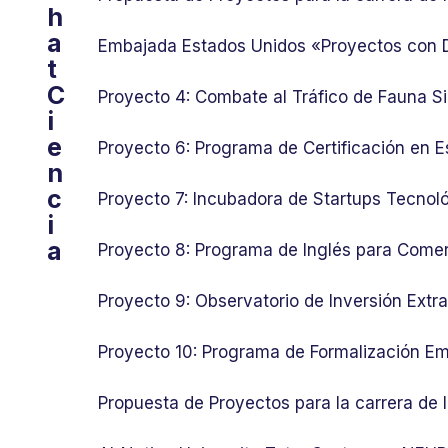
h
a
Embajada Estados Unidos «Proyectos con
t
C
Proyecto 4: Combate al Tráfico de Fauna Si
i
e
Proyecto 6: Programa de Certificación en E
n
c
Proyecto 7: Incubadora de Startups Tecnol
i
a
Proyecto 8: Programa de Inglés para Comer
Proyecto 9: Observatorio de Inversión Ext
Proyecto 10: Programa de Formalización Em
Propuesta de Proyectos para la carrera de