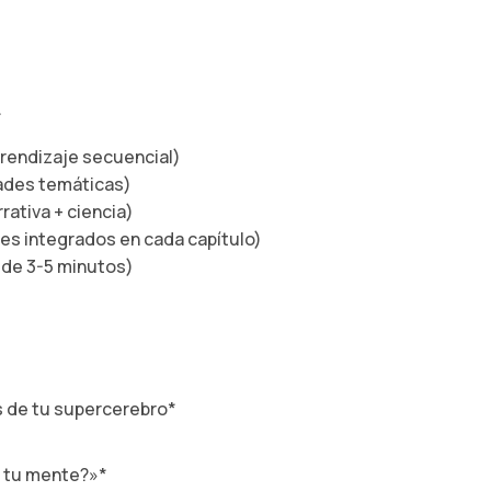
*
endizaje secuencial)
ades temáticas)
ativa + ciencia)
s integrados en cada capítulo)
de 3-5 minutos)
as de tu supercerebro*
e tu mente?»*