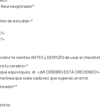
BRO!**
or Neuroexplorador*
antes de estudiar»*
s?»
r?»
cómo te sientes ANTES y DESPUÉS de usar el checklist
ara tu cerebro»*
z que equivoques, di: «¡MI CEREBRO ESTÁ CRECIENDO!»
na línea que sube cada vez que superas un error
lorador**
gestos