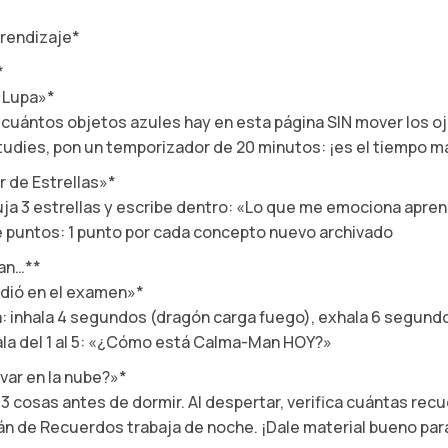
prendizaje*
*
a Lupa»*
cuántos objetos azules hay en esta página SIN mover los o
udies, pon un temporizador de 20 minutos: ¡es el tiempo 
r de Estrellas»*
ja 3 estrellas y escribe dentro: «Lo que me emociona apre
 puntos: 1 punto por cada concepto nuevo archivado
an…**
ndió en el examen»*
: inhala 4 segundos (dragón carga fuego), exhala 6 segun
a del 1 al 5: «¿Cómo está Calma-Man HOY?»
var en la nube?»*
cosas antes de dormir. Al despertar, verifica cuántas rec
 de Recuerdos trabaja de noche. ¡Dale material bueno para