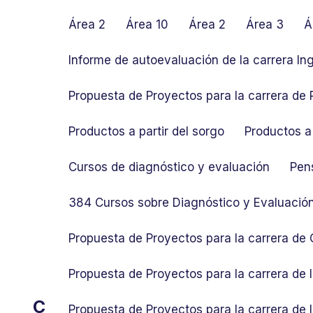
S
k
Área 2
Área 10
Área 2
Área 3
Á
i
p
Informe de autoevaluación de la carrera In
t
o
Propuesta de Proyectos para la carrera de P
c
o
Productos a partir del sorgo
Productos a 
n
t
Cursos de diagnóstico y evaluación
Pen
e
n
384 Cursos sobre Diagnóstico y Evaluació
t
Propuesta de Proyectos para la carrera de
Propuesta de Proyectos para la carrera de
C
Propuesta de Proyectos para la carrera de 