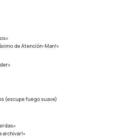
jos»
máximo de Atención-Man!»
nder»
dos (escupe fuego suave)
uerdas»
 archivar!»