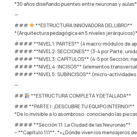
*30 años diseñando puentes entre neuronas y aulas*
—
###
**ESTRUCTURA INNOVADORA DEL LIBRO**
*(Arquitectura pedagógica en 5 niveles jerárquicos)
#### **NIVEL 1: PARTES** (4 macro-módulos de apr
#### **NIVEL 2: SECCIONES** (3-4 por Parte; unid
#### **NIVEL 3: CAPÍTULOS** (4-5 por Sección; narr
#### **NIVEL 4: INCISOS** (elementos transversale
#### **NIVEL 5: SUBINCISOS** (micro-actividades 
—
##
**ESTRUCTURA COMPLETA Y DETALLADA**
### **PARTE I: ¡DESCUBRE TU EQUIPO INTERNO!**
*De lo invisible a lo asombroso: conociendo las piez
#### **Sección 1.1: La Ciudad de las Neuronas**
– **Capítulo 1.1.1**: *»¿Dónde viven los mensajeros d