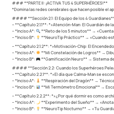
### **PARTE II: ¡ACTIVA TUS 4 SUPERHÉROES!**
*Domina las redes cerebrales que hacen posible el a
#### **Sección 2.1: El Equipo de los 4 Guardianes*
– **Capítulo 2.1.1**: *»Atención-Man: El Guardián de l
– *Inciso A*:
**Reto de los 5 minutos** → «Cuenta 
– *Inciso B*:
**NeuroTip Práctico** → «Cuando est
– **Capítulo 2.1.2**: *»Motivación-Chip: El Encendedo
– *Inciso A*:
**Mi Constelación de Logros** → Dibu
– *Inciso B*:
**Gamificación Neuro** → Sistema de
#### **Sección 2.2: Cuando los Superhéroes Pele
– **Capítulo 2.2.1**: *»El día que Calma-Man se esco
– *Inciso A*:
**Respiración del Dragón** → Técnica
– *Inciso B*:
**Mi Termómetro Emocional** → Escal
– **Capítulo 2.2.2**: *»¿Por qué dormir es como archi
– *Inciso A*:
**Experimento del Sueño** → «Anota 3 
– *Inciso B*:
**NeuroTip Nocturno** → «Tu Guardián