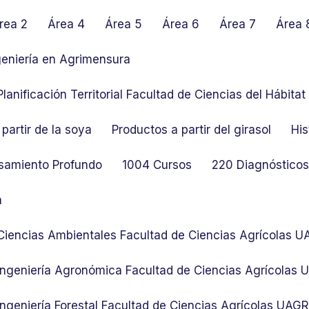
rea 2
Área 4
Área 5
Área 6
Área 7
Área 
geniería en Agrimensura
lanificación Territorial Facultad de Ciencias del Hábit
partir de la soya
Productos a partir del girasol
His
samiento Profundo
1004 Cursos
220 Diagnósticos 
n
 Ciencias Ambientales Facultad de Ciencias Agrícolas 
 Ingeniería Agronómica Facultad de Ciencias Agrícolas
Ingeniería Forestal Facultad de Ciencias Agrícolas UAG