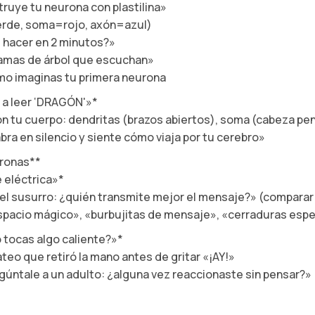
ruye tu neurona con plastilina»
=verde, soma=rojo, axón=azul)
 hacer en 2 minutos?»
ramas de árbol que escuchan»
mo imaginas tu primera neurona
ó a leer ‘DRAGÓN'»*
 tu cuerpo: dendritas (brazos abiertos), soma (cabeza pe
ra en silencio y siente cómo viaja por tu cerebro»
uronas**
e eléctrica»*
 susurro: ¿quién transmite mejor el mensaje?» (comparar 
espacio mágico», «burbujitas de mensaje», «cerraduras esp
 tocas algo caliente?»*
eo que retiró la mano antes de gritar «¡AY!»
úntale a un adulto: ¿alguna vez reaccionaste sin pensar?»