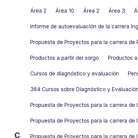
S
k
Área 2
Área 10
Área 2
Área 3
Á
i
p
Informe de autoevaluación de la carrera In
t
o
Propuesta de Proyectos para la carrera de P
c
o
Productos a partir del sorgo
Productos a 
n
t
Cursos de diagnóstico y evaluación
Pen
e
n
384 Cursos sobre Diagnóstico y Evaluació
t
Propuesta de Proyectos para la carrera de
Propuesta de Proyectos para la carrera de
C
Propuesta de Proyectos para la carrera de 