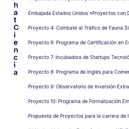
h
a
Embajada Estados Unidos «Proyectos con
t
C
Proyecto 4: Combate al Tráfico de Fauna Si
i
e
Proyecto 6: Programa de Certificación en E
n
c
Proyecto 7: Incubadora de Startups Tecnol
i
a
Proyecto 8: Programa de Inglés para Comer
Proyecto 9: Observatorio de Inversión Ext
Proyecto 10: Programa de Formalización Em
Propuesta de Proyectos para la carrera de