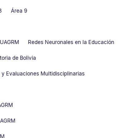
8
Área 9
at UAGRM
Redes Neuronales en la Educación
toria de Bolivia
y Evaluaciones Multidisciplinarias
UAGRM
 UAGRM
RM