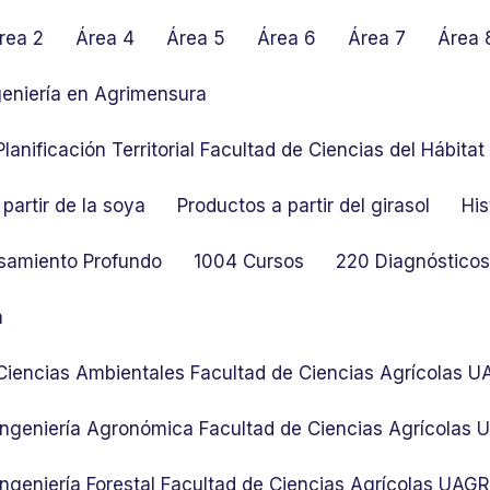
rea 2
Área 4
Área 5
Área 6
Área 7
Área 
geniería en Agrimensura
lanificación Territorial Facultad de Ciencias del Hábit
partir de la soya
Productos a partir del girasol
His
samiento Profundo
1004 Cursos
220 Diagnósticos 
n
 Ciencias Ambientales Facultad de Ciencias Agrícolas 
 Ingeniería Agronómica Facultad de Ciencias Agrícolas
Ingeniería Forestal Facultad de Ciencias Agrícolas UAG