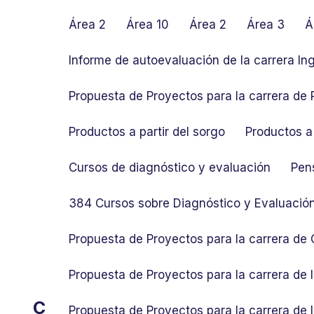
S
k
Área 2
Área 10
Área 2
Área 3
Á
i
p
Informe de autoevaluación de la carrera In
t
o
Propuesta de Proyectos para la carrera de P
c
o
Productos a partir del sorgo
Productos a 
n
t
Cursos de diagnóstico y evaluación
Pen
e
n
384 Cursos sobre Diagnóstico y Evaluació
t
Propuesta de Proyectos para la carrera de
Propuesta de Proyectos para la carrera de
C
Propuesta de Proyectos para la carrera de 