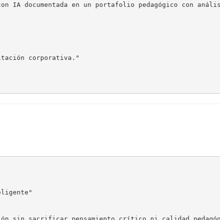
on IA documentada en un portafolio pedagógico con anális
tación corporativa."

ligente"

ón sin sacrificar pensamiento crítico ni calidad pedagóg