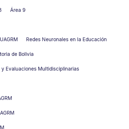
8
Área 9
at UAGRM
Redes Neuronales en la Educación
toria de Bolivia
y Evaluaciones Multidisciplinarias
UAGRM
 UAGRM
RM