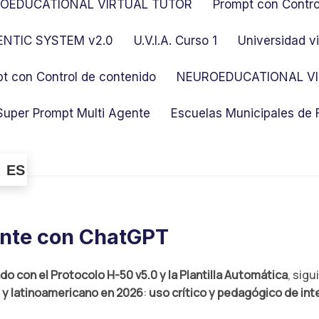
OEDUCATIONAL VIRTUAL TUTOR
Prompt con Contro
NTIC SYSTEM v2.0
U.V.I.A. Curso 1
Universidad vi
t con Control de contenido
NEUROEDUCATIONAL VI
Super Prompt Multi Agente
Escuelas Municipales de
ES
nte con ChatGPT
o con el Protocolo H-50 v5.0 y la Plantilla Automática
, sig
l y latinoamericano en 2026
:
uso crítico y pedagógico de inte