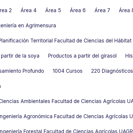
rea 2
Área 4
Área 5
Área 6
Área 7
Área 
geniería en Agrimensura
lanificación Territorial Facultad de Ciencias del Hábit
partir de la soya
Productos a partir del girasol
His
samiento Profundo
1004 Cursos
220 Diagnósticos 
n
 Ciencias Ambientales Facultad de Ciencias Agrícolas 
 Ingeniería Agronómica Facultad de Ciencias Agrícolas
Ingeniería Forestal Facultad de Ciencias Agrícolas UAG