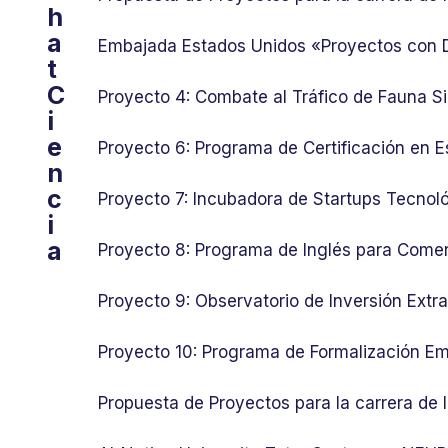
h
a
Embajada Estados Unidos «Proyectos con
t
C
Proyecto 4: Combate al Tráfico de Fauna Si
i
e
Proyecto 6: Programa de Certificación en E
n
c
Proyecto 7: Incubadora de Startups Tecnol
i
a
Proyecto 8: Programa de Inglés para Comer
Proyecto 9: Observatorio de Inversión Ext
Proyecto 10: Programa de Formalización Em
Propuesta de Proyectos para la carrera de