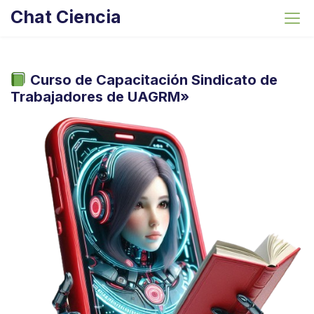
S
Chat Ciencia
k
i
p
t
Curso de Capacitación Sindicato de
o
Trabajadores de UAGRM»
c
o
n
t
e
n
t