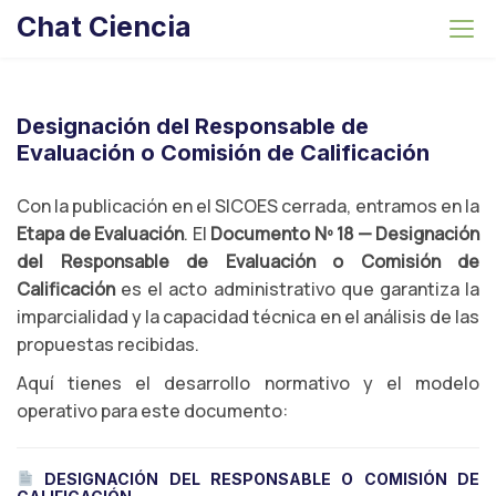
S
Chat Ciencia
k
i
p
t
Designación del Responsable de
o
Evaluación o Comisión de Calificación
c
o
Con la publicación en el SICOES cerrada, entramos en la
n
Etapa de Evaluación
. El
Documento Nº 18 — Designación
t
del Responsable de Evaluación o Comisión de
e
Calificación
es el acto administrativo que garantiza la
n
imparcialidad y la capacidad técnica en el análisis de las
t
propuestas recibidas.
Aquí tienes el desarrollo normativo y el modelo
operativo para este documento:
DESIGNACIÓN DEL RESPONSABLE O COMISIÓN DE