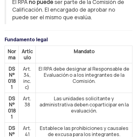
El RPA
no puede
ser parte de la Comisión de
Calificación. El encargado de aprobar no
puede ser el mismo que evalúa.
Fundamento legal
Nor
Artíc
Mandato
ma
ulo
DS
Art.
El RPA debe designar al Responsable de
N°
34,
Evaluación o a los integrantes de la
018
inc.
Comisión.
1
c)
DS
Art.
Las unidades solicitante y
N°
38
administrativa deben coparticipar en la
018
evaluación.
1
DS
Art.
Establece las prohibiciones y causales
N°
41
de excusa para los integrantes.