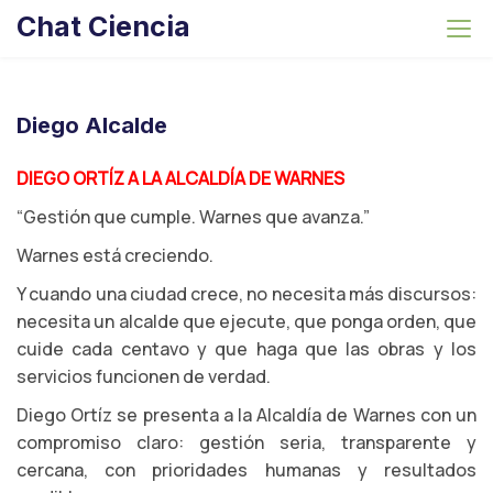
S
Chat Ciencia
k
i
p
t
Diego Alcalde
o
c
DIEGO ORTÍZ A LA ALCALDÍA DE WARNES
o
“Gestión que cumple. Warnes que avanza.”
n
Warnes está creciendo.
t
e
Y cuando una ciudad crece, no necesita más discursos:
n
necesita un alcalde que ejecute, que ponga orden, que
t
cuide cada centavo y que haga que las obras y los
servicios funcionen de verdad.
Diego Ortíz se presenta a la Alcaldía de Warnes con un
compromiso claro: gestión seria, transparente y
cercana, con prioridades humanas y resultados