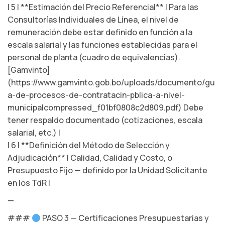
| 5 | **Estimación del Precio Referencial** | Para las
Consultorías Individuales de Línea, el nivel de
remuneración debe estar definido en función a la
escala salarial y las funciones establecidas para el
personal de planta (cuadro de equivalencias).
[Gamvinto]
(https://www.gamvinto.gob.bo/uploads/documento/gu
a-de-procesos-de-contratacin-pblica-a-nivel-
municipalcompressed_f01bf0808c2d809.pdf) Debe
tener respaldo documentado (cotizaciones, escala
salarial, etc.) |
| 6 | **Definición del Método de Selección y
Adjudicación** | Calidad, Calidad y Costo, o
Presupuesto Fijo — definido por la Unidad Solicitante
en los TdR |
—
###
PASO 3 — Certificaciones Presupuestarias y