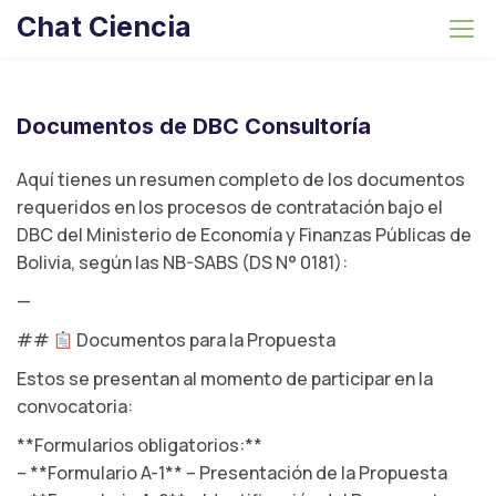
S
Chat Ciencia
k
i
p
t
Documentos de DBC Consultoría
o
c
Aquí tienes un resumen completo de los documentos
o
requeridos en los procesos de contratación bajo el
n
DBC del Ministerio de Economía y Finanzas Públicas de
t
Bolivia, según las NB-SABS (DS N° 0181):
e
—
n
##
Documentos para la Propuesta
t
Estos se presentan al momento de participar en la
convocatoria:
**Formularios obligatorios:**
– **Formulario A-1** – Presentación de la Propuesta