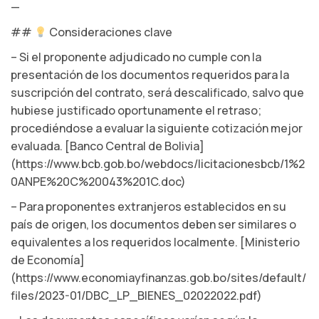
—
##
Consideraciones clave
– Si el proponente adjudicado no cumple con la
presentación de los documentos requeridos para la
suscripción del contrato, será descalificado, salvo que
hubiese justificado oportunamente el retraso;
procediéndose a evaluar la siguiente cotización mejor
evaluada. [Banco Central de Bolivia]
(https://www.bcb.gob.bo/webdocs/licitacionesbcb/1%2
0ANPE%20C%20043%201C.doc)
– Para proponentes extranjeros establecidos en su
país de origen, los documentos deben ser similares o
equivalentes a los requeridos localmente. [Ministerio
de Economía]
(https://www.economiayfinanzas.gob.bo/sites/default/
files/2023-01/DBC_LP_BIENES_02022022.pdf)