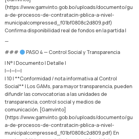
(https://www.gamvinto.gob.bo/uploads/documento/gu
a-de-procesos-de-contratacin-pblica-a-nivel-
municipalcompressed_f01bf0808c2d809.pdf)
Confirma disponibilidad real de fondos en la partida |
—
###
PASO 4 — Control Social y Transparencia
| N° | Documento | Detalle |
|—|—|—|
| 10 | **Conformidad / nota informativa al Control
Social** | Los GAMs, para mayor transparencia, pueden
difundir las convocatorias a las unidades de
transparencia, control social y medios de
comunicación. [Gamvinto]
(https://www.gamvinto.gob.bo/uploads/documento/gu
a-de-procesos-de-contratacin-pblica-a-nivel-
municipalcompressed_f01bf0808c2d809.pdf) En