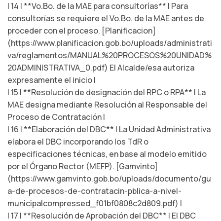
| 14 | **Vo.Bo. de la MAE para consultorías** | Para
consultorías se requiere el Vo.Bo. de la MAE antes de
proceder con el proceso. [Planificacion]
(https://www.planificacion.gob.bo/uploads/administrati
va/reglamentos/MANUAL%20PROCESOS%20UNIDAD%
20ADMINISTRATIVA_0.pdf) El Alcalde/esa autoriza
expresamente el inicio |
| 15 | **Resolución de designación del RPC o RPA** | La
MAE designa mediante Resolución al Responsable del
Proceso de Contratación |
| 16 | **Elaboración del DBC** | La Unidad Administrativa
elabora el DBC incorporando los TdR o
especificaciones técnicas, en base al modelo emitido
por el Órgano Rector (MEFP). [Gamvinto]
(https://www.gamvinto.gob.bo/uploads/documento/gu
a-de-procesos-de-contratacin-pblica-a-nivel-
municipalcompressed_f01bf0808c2d809.pdf) |
| 17 | **Resolución de Aprobación del DBC** | El DBC