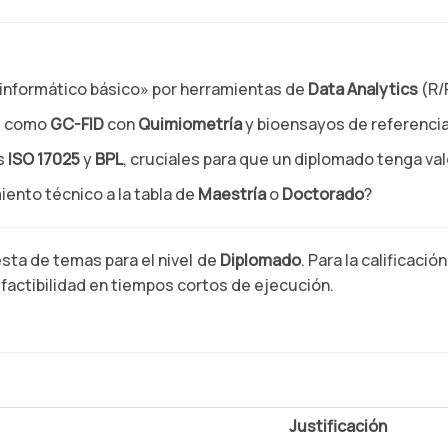
nformático básico» por herramientas de
Data Analytics
(R/
as como
GC-FID
con
Quimiometría
y bioensayos de referenc
s
ISO 17025
y
BPL
, cruciales para que un diplomado tenga val
iento técnico a la tabla de
Maestría
o
Doctorado
?
esta de temas para el nivel de
Diplomado
. Para la calificaci
la factibilidad en tiempos cortos de ejecución.
Justificación