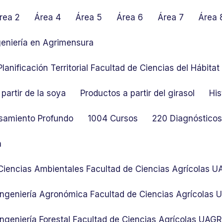
rea 2
Área 4
Área 5
Área 6
Área 7
Área 
geniería en Agrimensura
lanificación Territorial Facultad de Ciencias del Hábit
partir de la soya
Productos a partir del girasol
His
samiento Profundo
1004 Cursos
220 Diagnósticos 
n
 Ciencias Ambientales Facultad de Ciencias Agrícolas 
 Ingeniería Agronómica Facultad de Ciencias Agrícolas
Ingeniería Forestal Facultad de Ciencias Agrícolas UAG