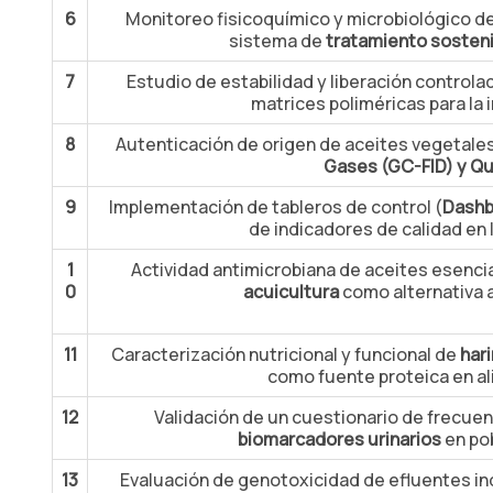
6
Monitoreo fisicoquímico y microbiológico d
sistema de
tratamiento sostenib
7
Estudio de estabilidad y liberación control
matrices poliméricas para la i
8
Autenticación de origen de aceites vegetale
Gases (GC-FID) y Q
9
Implementación de tableros de control (
Dashb
de indicadores de calidad en l
1
Actividad antimicrobiana de aceites esenci
0
acuicultura
como alternativa a
11
Caracterización nutricional y funcional de
har
como fuente proteica en al
12
Validación de un cuestionario de frecu
biomarcadores urinarios
en pob
13
Evaluación de genotoxicidad de efluentes in