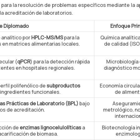
para la resolución de problemas específicos mediante la a
la acreditación de laboratorios.
e Diplomado
Enfoque Prin
analítico por
HPLC-MS/MS
para la
Química analític
en matrices alimentarias locales.
de calidad (ISO
ecular (
qPCR
) para la detección rápida
Microbiología c
entes en hospitales regionales.
diagnóstico mo
erfil polifenólico de
subproductos
Economía circula
 ingredientes funcionales.
de aliment
s Prácticas de Laboratorio (BPL)
bajo
Asegurami
os de acreditación.
metrológico, n
internacion
cción de
enzimas lignocelulolíticas
a
Biotecnología in
acarificación de biomasa.
enzimolog