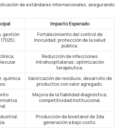
plicación de estándares internacionales, asegurando
cipal
Impacto Esperado
a, gestión
Fortalecimiento del control de
 17025).
inocuidad; protección de la salud
pública.
línica,
Reducción de infecciones
lecular.
intrahospitalarias; optimización
terapéutica.
r, química
Valorización de residuos; desarrollo de
os.
productos con valor agregado.
ento
Mejora de la fiabilidad diagnóstica;
ormativa
competitividad institucional.
al.
dustrial,
Producción de bioetanol de 2da
ía.
generación a bajo costo.