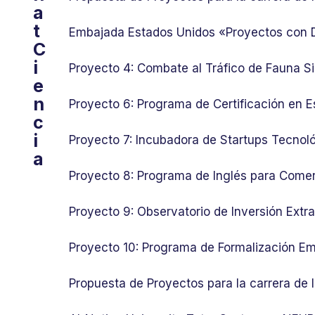
a
t
Embajada Estados Unidos «Proyectos con
C
i
Proyecto 4: Combate al Tráfico de Fauna Si
e
n
Proyecto 6: Programa de Certificación en E
c
i
Proyecto 7: Incubadora de Startups Tecnol
a
Proyecto 8: Programa de Inglés para Comer
Proyecto 9: Observatorio de Inversión Ext
Proyecto 10: Programa de Formalización Em
Propuesta de Proyectos para la carrera de