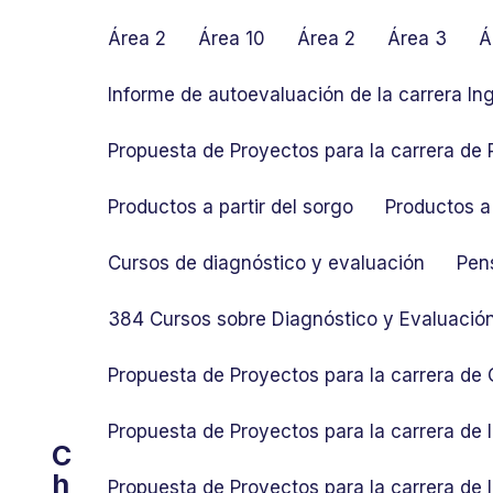
S
k
Área 2
Área 10
Área 2
Área 3
Á
i
p
Informe de autoevaluación de la carrera In
t
o
Propuesta de Proyectos para la carrera de P
c
o
Productos a partir del sorgo
Productos a 
n
t
Cursos de diagnóstico y evaluación
Pen
e
n
384 Cursos sobre Diagnóstico y Evaluació
t
Propuesta de Proyectos para la carrera de
Propuesta de Proyectos para la carrera de
C
h
Propuesta de Proyectos para la carrera de 