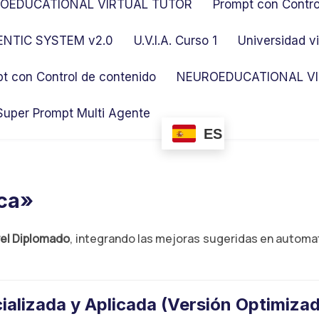
OEDUCATIONAL VIRTUAL TUTOR
Prompt con Contro
NTIC SYSTEM v2.0
U.V.I.A. Curso 1
Universidad vi
t con Control de contenido
NEUROEDUCATIONAL VI
Super Prompt Multi Agente
ES
ica»
vel Diplomado
, integrando las mejoras sugeridas en automa
alizada y Aplicada (Versión Optimiza