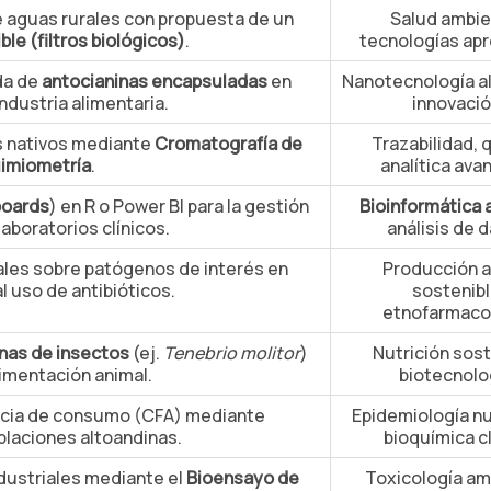
e aguas rurales con propuesta de un
Salud ambie
le (filtros biológicos)
.
tecnologías apr
ada de
antocianinas encapsuladas
en
Nanotecnología al
ndustria alimentaria.
innovació
s nativos mediante
Cromatografía de
Trazabilidad, 
uimiometría
.
analítica ava
oards
) en R o Power BI para la gestión
Bioinformática 
aboratorios clínicos.
análisis de d
ales sobre patógenos de interés en
Producción a
l uso de antibióticos.
sostenibl
etnofarmacol
inas de insectos
(ej.
Tenebrio molitor
)
Nutrición sost
imentación animal.
biotecnolo
encia de consumo (CFA) mediante
Epidemiología nu
laciones altoandinas.
bioquímica cl
dustriales mediante el
Bioensayo de
Toxicología am