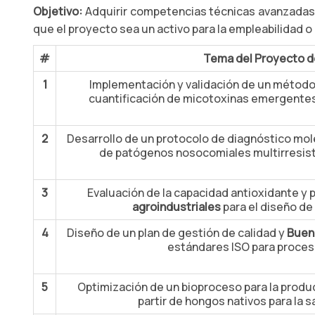
Objetivo:
Adquirir competencias técnicas avanzadas 
que el proyecto sea un activo para la empleabilidad o 
#
Tema del Proyecto d
1
Implementación y validación de un método 
cuantificación de micotoxinas emergentes 
2
Desarrollo de un protocolo de diagnóstico mol
de patógenos nosocomiales multirresist
3
Evaluación de la capacidad antioxidante y p
agroindustriales
para el diseño de
4
Diseño de un plan de gestión de calidad y
Buena
estándares ISO para proces
5
Optimización de un bioproceso para la produ
partir de hongos nativos para la s