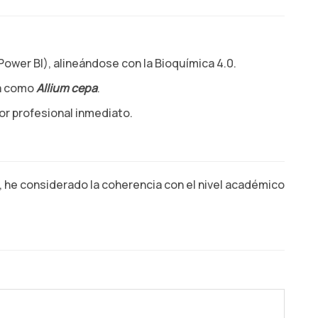
Power BI), alineándose con la Bioquímica 4.0.
ia como
Allium cepa
.
or profesional inmediato.
ón, he considerado la coherencia con el nivel académico