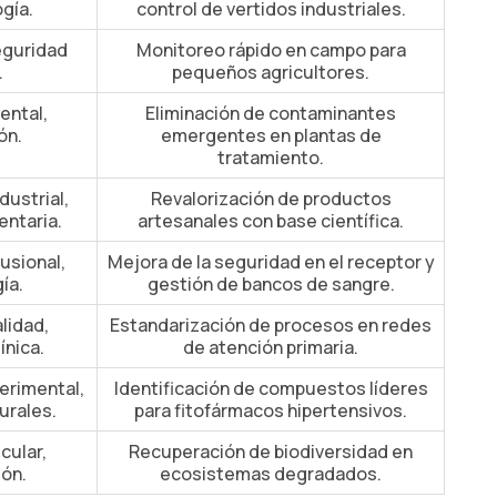
gía.
control de vertidos industriales.
eguridad
Monitoreo rápido en campo para
.
pequeños agricultores.
ental,
Eliminación de contaminantes
ón.
emergentes en plantas de
tratamiento.
dustrial,
Revalorización de productos
entaria.
artesanales con base científica.
usional,
Mejora de la seguridad en el receptor y
ía.
gestión de bancos de sangre.
lidad,
Estandarización de procesos en redes
ínica.
de atención primaria.
erimental,
Identificación de compuestos líderes
urales.
para fitofármacos hipertensivos.
cular,
Recuperación de biodiversidad en
ón.
ecosistemas degradados.