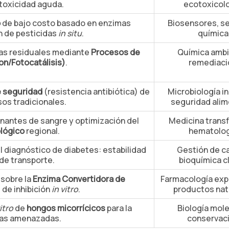
toxicidad aguda.
ecotoxicolo
o
de bajo costo basado en enzimas
Biosensores, s
n de pesticidas
in situ
.
química
as residuales mediante
Procesos de
Química ambi
on/Fotocatálisis)
.
remediaci
de seguridad
(resistencia antibiótica) de
Microbiología in
sos tradicionales.
seguridad alim
onantes de sangre y optimización del
Medicina transf
lógico
regional.
hematolog
l diagnóstico de diabetes: estabilidad
Gestión de ca
de transporte.
bioquímica cl
 sobre la
Enzima Convertidora de
Farmacología exp
 de inhibición
in vitro
.
productos nat
itro
de
hongos micorrícicos
para la
Biología mole
eas amenazadas.
conservaci