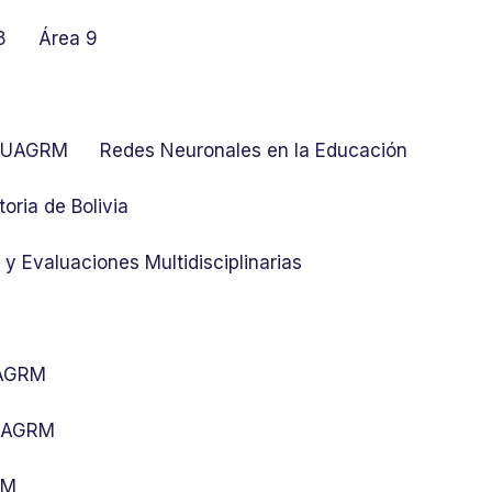
8
Área 9
at UAGRM
Redes Neuronales en la Educación
toria de Bolivia
y Evaluaciones Multidisciplinarias
UAGRM
 UAGRM
RM