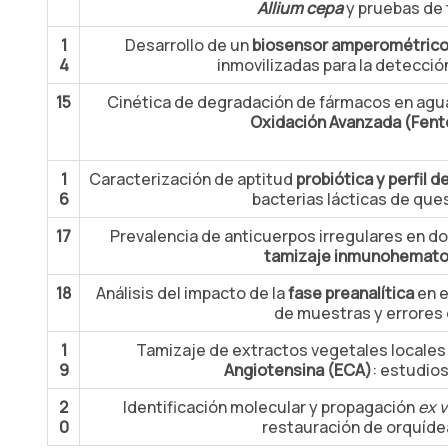
Allium cepa
y pruebas de 
1
Desarrollo de un
biosensor amperométric
4
inmovilizadas para la detecció
15
Cinética de degradación de fármacos en agu
Oxidación Avanzada (Fent
1
Caracterización de aptitud
probiótica y perfil 
6
bacterias lácticas de que
17
Prevalencia de anticuerpos irregulares en d
tamizaje inmunohemato
18
Análisis del impacto de la
fase preanalítica
en e
de muestras y errores 
1
Tamizaje de extractos vegetales locales
9
Angiotensina (ECA)
: estudios
2
Identificación molecular y propagación
ex v
0
restauración de orquíd