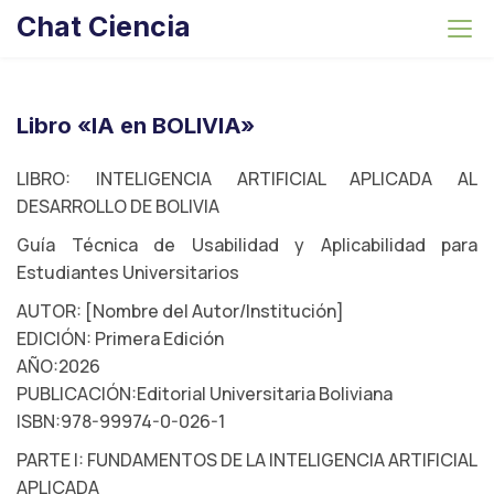
S
Chat Ciencia
k
i
p
t
Libro «IA en BOLIVIA»
o
c
LIBRO: INTELIGENCIA ARTIFICIAL APLICADA AL
o
DESARROLLO DE BOLIVIA
n
Guía Técnica de Usabilidad y Aplicabilidad para
t
Estudiantes Universitarios
e
AUTOR: [Nombre del Autor/Institución]
n
EDICIÓN: Primera Edición
t
AÑO:2026
PUBLICACIÓN:Editorial Universitaria Boliviana
ISBN:978-99974-0-026-1
PARTE I: FUNDAMENTOS DE LA INTELIGENCIA ARTIFICIAL
APLICADA