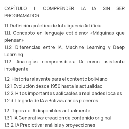
CAPÍTULO 1: COMPRENDER LA IA SIN SER
PROGRAMADOR
1.1. Definición práctica de Inteligencia Artificial
1.1.1. Concepto en lenguaje cotidiano: «Máquinas que
piensan»
1.1.2. Diferencias entre IA, Machine Learning y Deep
Learning
1.1.3. Analogías comprensibles: IA como asistente
inteligente
1.2. Historia relevante para el contexto boliviano
1.2.1. Evolución desde 1950 hasta la actualidad
1.2.2. Hitos importantes aplicables a realidades locales
1.2.3. Llegada de IA a Bolivia: casos pioneros
1.3. Tipos de IA disponibles actualmente
1.3.1. IA Generativa: creación de contenido original
1.3.2. IA Predictiva: análisis y proyecciones