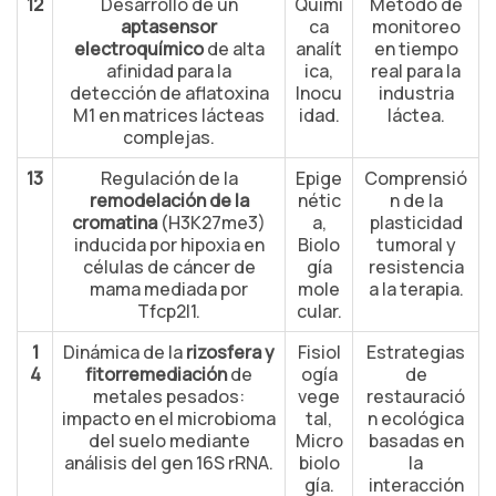
12
Desarrollo de un
Quími
Método de
aptasensor
ca
monitoreo
electroquímico
de alta
analít
en tiempo
afinidad para la
ica,
real para la
detección de aflatoxina
Inocu
industria
M1 en matrices lácteas
idad.
láctea.
complejas.
13
Regulación de la
Epige
Comprensió
remodelación de la
nétic
n de la
cromatina
(H3K27me3)
a,
plasticidad
inducida por hipoxia en
Biolo
tumoral y
células de cáncer de
gía
resistencia
mama mediada por
mole
a la terapia.
Tfcp2l1.
cular.
1
Dinámica de la
rizosfera y
Fisiol
Estrategias
4
fitorremediación
de
ogía
de
metales pesados:
vege
restauració
impacto en el microbioma
tal,
n ecológica
del suelo mediante
Micro
basadas en
análisis del gen 16S rRNA.
biolo
la
gía.
interacción