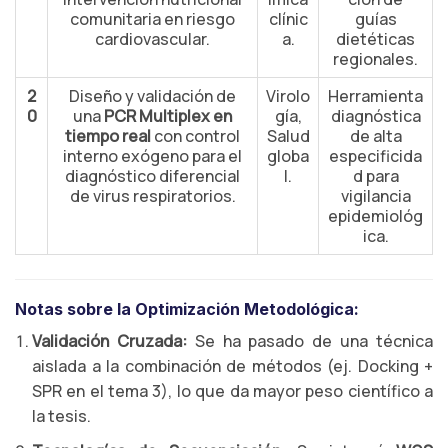
comunitaria en riesgo
clínic
guías
cardiovascular.
a.
dietéticas
regionales.
2
Diseño y validación de
Virolo
Herramienta
0
una
PCR Multiplex en
gía,
diagnóstica
tiempo real
con control
Salud
de alta
interno exógeno para el
globa
especificida
diagnóstico diferencial
l.
d para
de virus respiratorios.
vigilancia
epidemiológ
ica.
Notas sobre la Optimización Metodológica:
Validación Cruzada:
Se ha pasado de una técnica
aislada a la combinación de métodos (ej. Docking +
SPR en el tema 3), lo que da mayor peso científico a
la tesis.