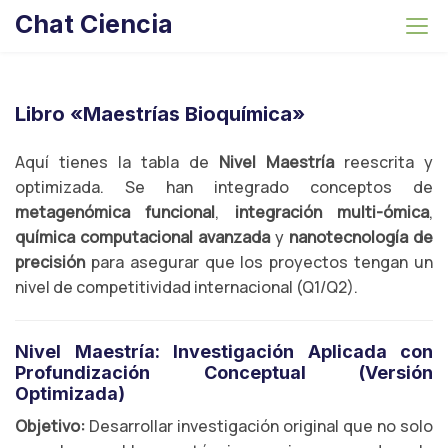
S
Chat Ciencia
k
i
p
t
Libro «Maestrías Bioquímica»
o
c
Aquí tienes la tabla de
Nivel Maestría
reescrita y
o
optimizada. Se han integrado conceptos de
n
metagenómica funcional
,
integración multi-ómica
,
t
química computacional avanzada
y
nanotecnología de
e
precisión
para asegurar que los proyectos tengan un
n
nivel de competitividad internacional (Q1/Q2).
t
Nivel Maestría: Investigación Aplicada con
Profundización Conceptual (Versión
Optimizada)
Objetivo:
Desarrollar investigación original que no solo