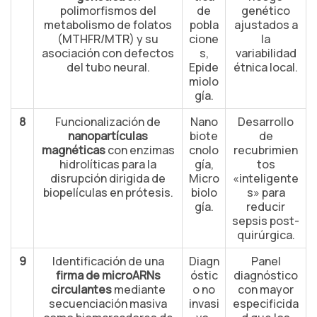
polimorfismos del
de
genético
metabolismo de folatos
pobla
ajustados a
(MTHFR/MTR) y su
cione
la
asociación con defectos
s,
variabilidad
del tubo neural.
Epide
étnica local.
miolo
gía.
8
Funcionalización de
Nano
Desarrollo
nanopartículas
biote
de
magnéticas
con enzimas
cnolo
recubrimien
hidrolíticas para la
gía,
tos
disrupción dirigida de
Micro
«inteligente
biopelículas en prótesis.
biolo
s» para
gía.
reducir
sepsis post-
quirúrgica.
9
Identificación de una
Diagn
Panel
firma de microARNs
óstic
diagnóstico
circulantes
mediante
o no
con mayor
secuenciación masiva
invasi
especificida