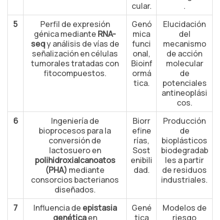
cular.
.
5
Perfil de expresión
Genó
Elucidación
génica mediante
RNA-
mica
del
seq
y análisis de vías de
funci
mecanismo
señalización en células
onal,
de acción
tumorales tratadas con
Bioinf
molecular
fitocompuestos.
ormá
de
tica.
potenciales
antineoplási
cos.
6
Ingeniería de
Biorr
Producción
bioprocesos para la
efine
de
conversión de
rías,
bioplásticos
lactosuero en
Sost
biodegradab
polihidroxialcanoatos
enibili
les a partir
(PHA)
mediante
dad.
de residuos
consorcios bacterianos
industriales.
diseñados.
7
Influencia de
epistasia
Gené
Modelos de
genética
en
tica
riesgo