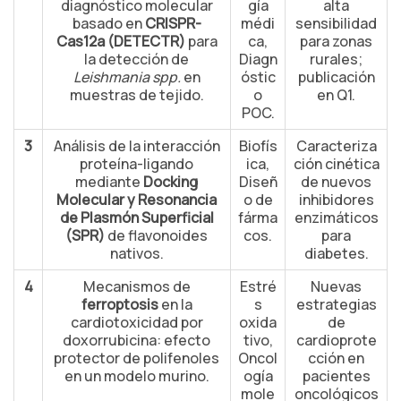
diagnóstico molecular
gía
alta
basado en
CRISPR-
médi
sensibilidad
Cas12a (DETECTR)
para
ca,
para zonas
la detección de
Diagn
rurales;
Leishmania spp.
en
óstic
publicación
muestras de tejido.
o
en Q1.
POC.
3
Análisis de la interacción
Biofís
Caracteriza
proteína-ligando
ica,
ción cinética
mediante
Docking
Diseñ
de nuevos
Molecular y Resonancia
o de
inhibidores
de Plasmón Superficial
fárma
enzimáticos
(SPR)
de flavonoides
cos.
para
nativos.
diabetes.
4
Mecanismos de
Estré
Nuevas
ferroptosis
en la
s
estrategias
cardiotoxicidad por
oxida
de
doxorrubicina: efecto
tivo,
cardioprote
protector de polifenoles
Oncol
cción en
en un modelo murino.
ogía
pacientes
mole
oncológicos