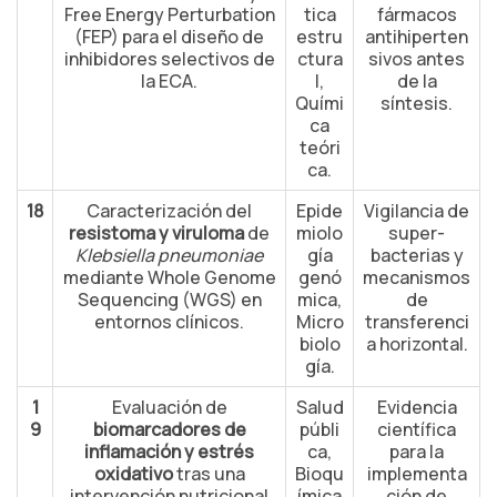
Free Energy Perturbation
tica
fármacos
(FEP) para el diseño de
estru
antihiperten
inhibidores selectivos de
ctura
sivos antes
la ECA.
l,
de la
Quími
síntesis.
ca
teóri
ca.
18
Caracterización del
Epide
Vigilancia de
resistoma y viruloma
de
miolo
super-
Klebsiella pneumoniae
gía
bacterias y
mediante Whole Genome
genó
mecanismos
Sequencing (WGS) en
mica,
de
entornos clínicos.
Micro
transferenci
biolo
a horizontal.
gía.
1
Evaluación de
Salud
Evidencia
9
biomarcadores de
públi
científica
inflamación y estrés
ca,
para la
oxidativo
tras una
Bioqu
implementa
intervención nutricional
ímica
ción de