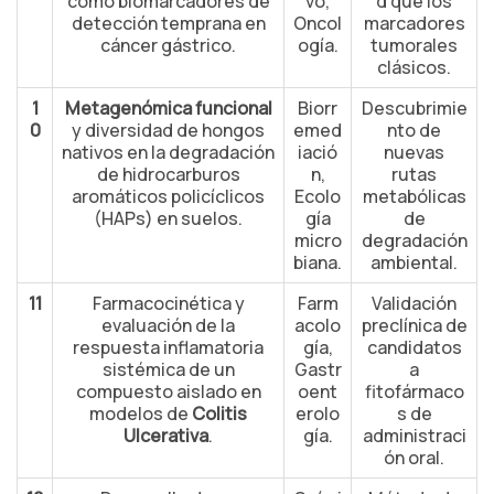
como biomarcadores de
vo,
d que los
detección temprana en
Oncol
marcadores
cáncer gástrico.
ogía.
tumorales
clásicos.
1
Metagenómica funcional
Biorr
Descubrimie
0
y diversidad de hongos
emed
nto de
nativos en la degradación
iació
nuevas
de hidrocarburos
n,
rutas
aromáticos policíclicos
Ecolo
metabólicas
(HAPs) en suelos.
gía
de
micro
degradación
biana.
ambiental.
11
Farmacocinética y
Farm
Validación
evaluación de la
acolo
preclínica de
respuesta inflamatoria
gía,
candidatos
sistémica de un
Gastr
a
compuesto aislado en
oent
fitofármaco
modelos de
Colitis
erolo
s de
Ulcerativa
.
gía.
administraci
ón oral.