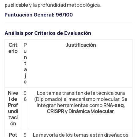
publicable
y la profundidad metodológica.
Puntuación General:
96/100
Análisis por Criterios de Evaluación
Crit
P
Justificación
erio
u
n
t
a
j
e
Nive
9
Los temas transitan de la técnica pura
l de
8
(Diplomado) al mecanismo molecular. Se
Prof
integran herramientas como
RNA-seq,
undi
CRISPR y Dinámica Molecular
.
zaci
ón
Pot
9
La mayoría de los temas están diseñados