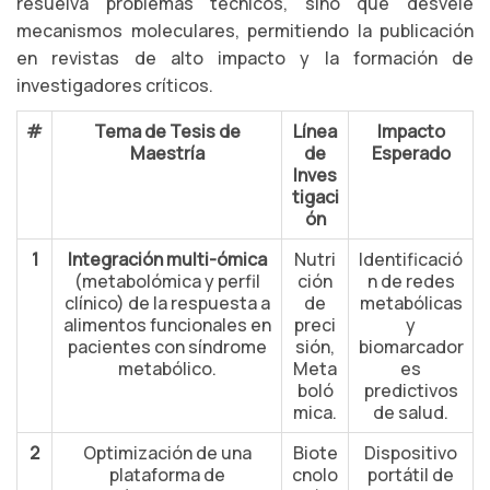
resuelva problemas técnicos, sino que desvele
mecanismos moleculares, permitiendo la publicación
en revistas de alto impacto y la formación de
investigadores críticos.
#
Tema de Tesis de
Línea
Impacto
Maestría
de
Esperado
Inves
tigaci
ón
1
Integración multi-ómica
Nutri
Identificació
(metabolómica y perfil
ción
n de redes
clínico) de la respuesta a
de
metabólicas
alimentos funcionales en
preci
y
pacientes con síndrome
sión,
biomarcador
metabólico.
Meta
es
boló
predictivos
mica.
de salud.
2
Optimización de una
Biote
Dispositivo
plataforma de
cnolo
portátil de