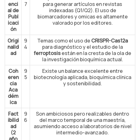
enci
7
para generar artículos en revistas
al de
indexadas (Q1/Q2). El uso de
Publ
biomarcadores y omicas es altamente
icaci
valorado por los editores.
ón
Origi
9
Temas como el uso de
CRISPR-Cas12a
nalid
4
para diagnóstico y el estudio de la
ad
ferroptosis
están en la cresta de la ola de
la investigación bioquímica actual.
Coh
9
Existe un balance excelente entre
eren
5
biotecnología aplicada, bioquímica clínica
cia
y sostenibilidad.
Aca
dém
ica
Fact
9
Son ambiciosos pero realizables dentro
ibilid
6
del marco temporal de una maestría,
ad
asumiendo acceso a laboratorios de nivel
(2
intermedio-avanzado.
año