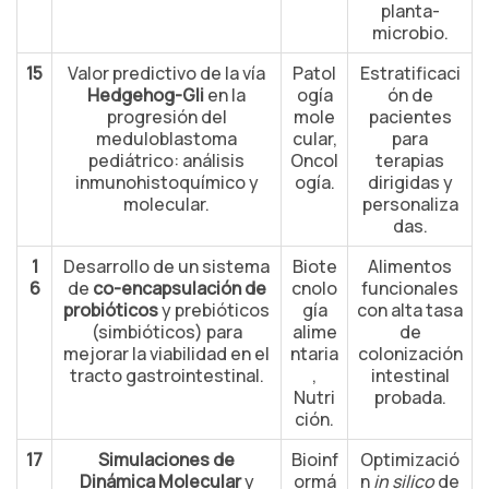
planta-
microbio.
15
Valor predictivo de la vía
Patol
Estratificaci
Hedgehog-Gli
en la
ogía
ón de
progresión del
mole
pacientes
meduloblastoma
cular,
para
pediátrico: análisis
Oncol
terapias
inmunohistoquímico y
ogía.
dirigidas y
molecular.
personaliza
das.
1
Desarrollo de un sistema
Biote
Alimentos
6
de
co-encapsulación de
cnolo
funcionales
probióticos
y prebióticos
gía
con alta tasa
(simbióticos) para
alime
de
mejorar la viabilidad en el
ntaria
colonización
tracto gastrointestinal.
,
intestinal
Nutri
probada.
ción.
17
Simulaciones de
Bioinf
Optimizació
Dinámica Molecular
y
ormá
n
in silico
de