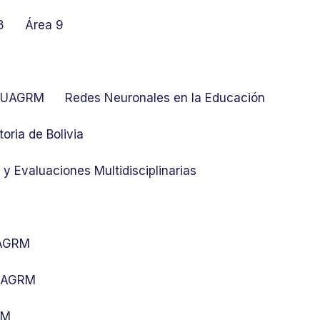
8
Área 9
at UAGRM
Redes Neuronales en la Educación
toria de Bolivia
y Evaluaciones Multidisciplinarias
UAGRM
 UAGRM
RM