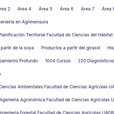
rea 2
Área 4
Área 5
Área 6
Área 7
Área 
geniería en Agrimensura
lanificación Territorial Facultad de Ciencias del Hábit
partir de la soya
Productos a partir del girasol
His
samiento Profundo
1004 Cursos
220 Diagnósticos 
n
 Ciencias Ambientales Facultad de Ciencias Agrícolas 
 Ingeniería Agronómica Facultad de Ciencias Agrícolas
Ingeniería Forestal Facultad de Ciencias Agrícolas UAG