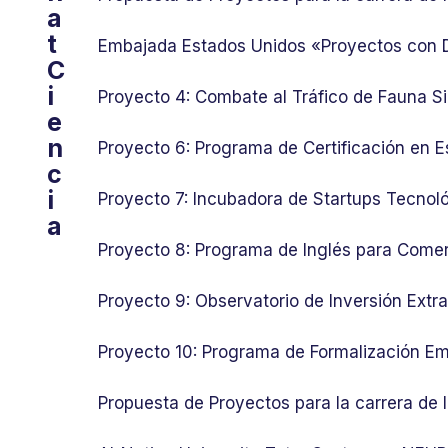
a
t
Embajada Estados Unidos «Proyectos con
C
i
Proyecto 4: Combate al Tráfico de Fauna Si
e
n
Proyecto 6: Programa de Certificación en E
c
i
Proyecto 7: Incubadora de Startups Tecnol
a
Proyecto 8: Programa de Inglés para Comer
Proyecto 9: Observatorio de Inversión Ext
Proyecto 10: Programa de Formalización Em
Propuesta de Proyectos para la carrera de