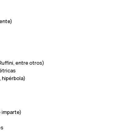
gente)
ffini, entre otros)
étricas
, hipérbola)
e imparte)
es