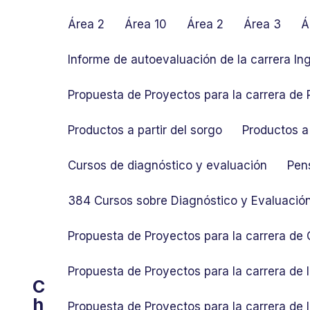
S
k
Área 2
Área 10
Área 2
Área 3
Á
i
p
Informe de autoevaluación de la carrera In
t
o
Propuesta de Proyectos para la carrera de P
c
o
Productos a partir del sorgo
Productos a 
n
t
Cursos de diagnóstico y evaluación
Pen
e
n
384 Cursos sobre Diagnóstico y Evaluació
t
Propuesta de Proyectos para la carrera de
Propuesta de Proyectos para la carrera de
C
h
Propuesta de Proyectos para la carrera de 