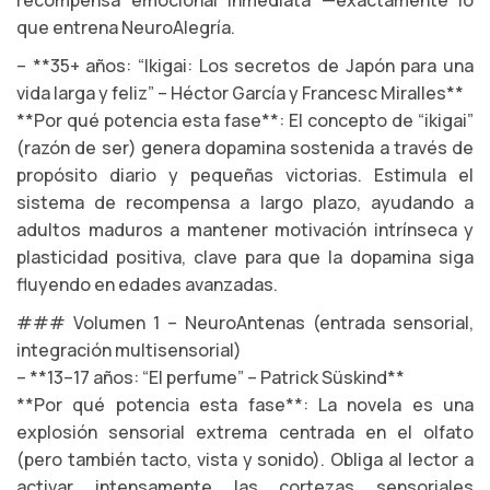
recompensa emocional inmediata —exactamente lo
que entrena NeuroAlegría.
– **35+ años: “Ikigai: Los secretos de Japón para una
vida larga y feliz” – Héctor García y Francesc Miralles**
**Por qué potencia esta fase**: El concepto de “ikigai”
(razón de ser) genera dopamina sostenida a través de
propósito diario y pequeñas victorias. Estimula el
sistema de recompensa a largo plazo, ayudando a
adultos maduros a mantener motivación intrínseca y
plasticidad positiva, clave para que la dopamina siga
fluyendo en edades avanzadas.
### Volumen 1 – NeuroAntenas (entrada sensorial,
integración multisensorial)
– **13–17 años: “El perfume” – Patrick Süskind**
**Por qué potencia esta fase**: La novela es una
explosión sensorial extrema centrada en el olfato
(pero también tacto, vista y sonido). Obliga al lector a
activar intensamente las cortezas sensoriales