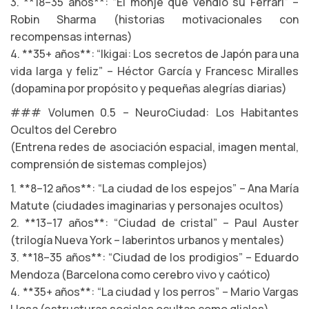
3. **18–35 años**: “El monje que vendió su Ferrari” –
Robin Sharma (historias motivacionales con
recompensas internas)
4. **35+ años**: “Ikigai: Los secretos de Japón para una
vida larga y feliz” – Héctor García y Francesc Miralles
(dopamina por propósito y pequeñas alegrías diarias)
### Volumen 0.5 – NeuroCiudad: Los Habitantes
Ocultos del Cerebro
(Entrena redes de asociación espacial, imagen mental,
comprensión de sistemas complejos)
1. **8–12 años**: “La ciudad de los espejos” – Ana María
Matute (ciudades imaginarias y personajes ocultos)
2. **13–17 años**: “Ciudad de cristal” – Paul Auster
(trilogía Nueva York – laberintos urbanos y mentales)
3. **18–35 años**: “Ciudad de los prodigios” – Eduardo
Mendoza (Barcelona como cerebro vivo y caótico)
4. **35+ años**: “La ciudad y los perros” – Mario Vargas