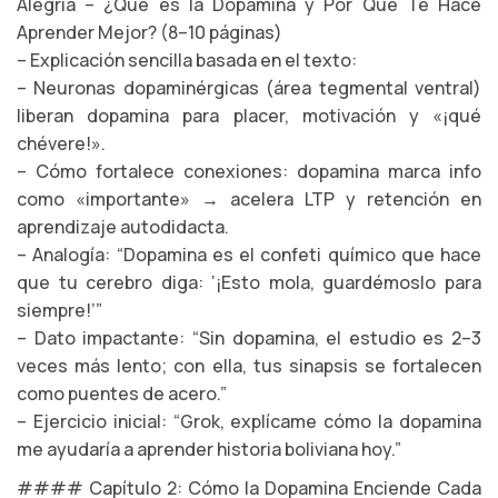
Alegría – ¿Qué es la Dopamina y Por Qué Te Hace
Aprender Mejor? (8–10 páginas)
– Explicación sencilla basada en el texto:
– Neuronas dopaminérgicas (área tegmental ventral)
liberan dopamina para placer, motivación y «¡qué
chévere!».
– Cómo fortalece conexiones: dopamina marca info
como «importante» → acelera LTP y retención en
aprendizaje autodidacta.
– Analogía: “Dopamina es el confeti químico que hace
que tu cerebro diga: ‘¡Esto mola, guardémoslo para
siempre!’”
– Dato impactante: “Sin dopamina, el estudio es 2–3
veces más lento; con ella, tus sinapsis se fortalecen
como puentes de acero.”
– Ejercicio inicial: “Grok, explícame cómo la dopamina
me ayudaría a aprender historia boliviana hoy.”
#### Capítulo 2: Cómo la Dopamina Enciende Cada