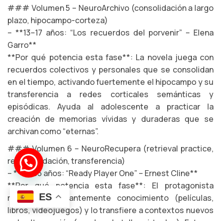
### Volumen 5 – NeuroArchivo (consolidación a largo
plazo, hipocampo-corteza)
– **13–17 años: “Los recuerdos del porvenir” – Elena
Garro**
**Por qué potencia esta fase**: La novela juega con
recuerdos colectivos y personales que se consolidan
en el tiempo, activando fuertemente el hipocampo y su
transferencia a redes corticales semánticas y
episódicas. Ayuda al adolescente a practicar la
creación de memorias vívidas y duraderas que se
archivan como “eternas”.
### Volumen 6 – NeuroRecupera (retrieval practice,
reconsolidación, transferencia)
¡Hola!
Soy el *bot José*
– **18–35 años: “Ready Player One” – Ernest Cline**
**Por qué potencia esta fase**: El protagonista
ES
recupera constantemente conocimiento (películas,
libros, videojuegos) y lo transfiere a contextos nuevos