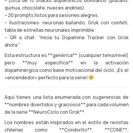
– Lista de 15 snacks dopamínicos bolivianos (plátano,
quinua, chocolate, nueces andinas).
– 20 prompts listos para sesiones alegres.
– Ilustraciones: neuronas bailando, Grok con confeti,
tabla de estrellas neuronales imprimible.
– QR a chat: “Inicia tu Dopamina Tracker con Grok
ahora.”
Esta estructura es **genérica** (cualquier tema/nivel)
pero **muy específica** en la activación
dopaminérgica como base motivacional del ciclo. ¡Es el
«encendedor» perfecto para la serie!
Aquí tienes una lista enumerada con sugerencias de
**nombres divertidos y graciosos** para cada volumen
de la serie **NeuroCiclo con Grok**.
Los nombres están inspirados en el estilo de revistas
chilenas como **Condorito**, **CONE**,