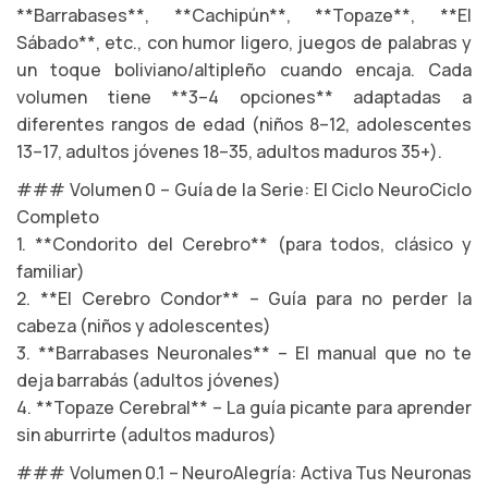
**Barrabases**, **Cachipún**, **Topaze**, **El
Sábado**, etc., con humor ligero, juegos de palabras y
un toque boliviano/altipleño cuando encaja. Cada
volumen tiene **3–4 opciones** adaptadas a
diferentes rangos de edad (niños 8–12, adolescentes
13–17, adultos jóvenes 18–35, adultos maduros 35+).
### Volumen 0 – Guía de la Serie: El Ciclo NeuroCiclo
Completo
1. **Condorito del Cerebro** (para todos, clásico y
familiar)
2. **El Cerebro Condor** – Guía para no perder la
cabeza (niños y adolescentes)
3. **Barrabases Neuronales** – El manual que no te
deja barrabás (adultos jóvenes)
4. **Topaze Cerebral** – La guía picante para aprender
sin aburrirte (adultos maduros)
### Volumen 0.1 – NeuroAlegría: Activa Tus Neuronas