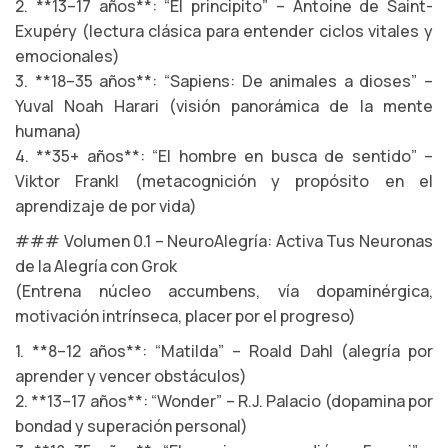
2. **13–17 años**: “El principito” – Antoine de Saint-
Exupéry (lectura clásica para entender ciclos vitales y
emocionales)
3. **18–35 años**: “Sapiens: De animales a dioses” –
Yuval Noah Harari (visión panorámica de la mente
humana)
4. **35+ años**: “El hombre en busca de sentido” –
Viktor Frankl (metacognición y propósito en el
aprendizaje de por vida)
### Volumen 0.1 – NeuroAlegría: Activa Tus Neuronas
de la Alegría con Grok
(Entrena núcleo accumbens, vía dopaminérgica,
motivación intrínseca, placer por el progreso)
1. **8–12 años**: “Matilda” – Roald Dahl (alegría por
aprender y vencer obstáculos)
2. **13–17 años**: “Wonder” – R.J. Palacio (dopamina por
bondad y superación personal)