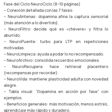
Fase del Ciclo NeuroCiclo (8–10 páginas)
– Conexión detallada con las 7 fases:
– NeuroAntenas: dopamina afina la captura sensorial
(más atención a lo divertido).
– NeuroFiltro: decide qué es «chévere» y filtra lo
aburrido.
– NeuroPuente: turbo para LTP en repeticiones
motivadas.
– NeuroLimpieza: ayuda a podar lo no recompensado.
– NeuroArchivo: consolida recuerdos emocionales.
– NeuroRecupera: hace retrieval placentero
(recompensas por recordar).
– NeuroVida: mantiene plasticidad adulta con novedad
alegre.
– Tabla visual: “Dopamina en acción por fase” con
ejemplos.
– Beneficios generales: más motivación, menos estrés,
aprendizaje más rápido y duradero.