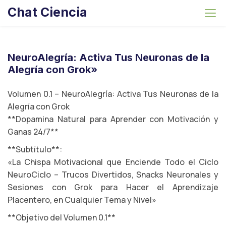
S
Chat Ciencia
k
i
p
t
NeuroAlegría: Activa Tus Neuronas de la
o
Alegría con Grok»
c
o
Volumen 0.1 – NeuroAlegría: Activa Tus Neuronas de la
n
Alegría con Grok
t
**Dopamina Natural para Aprender con Motivación y
e
Ganas 24/7**
n
**Subtítulo**:
t
«La Chispa Motivacional que Enciende Todo el Ciclo
NeuroCiclo – Trucos Divertidos, Snacks Neuronales y
Sesiones con Grok para Hacer el Aprendizaje
Placentero, en Cualquier Tema y Nivel»
**Objetivo del Volumen 0.1**