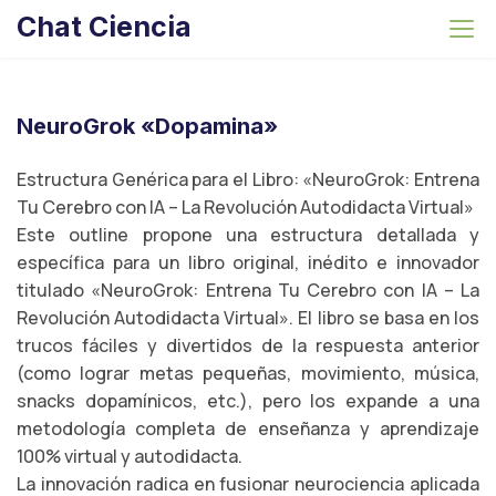
S
Chat Ciencia
k
i
p
t
NeuroGrok «Dopamina»
o
c
Estructura Genérica para el Libro: «NeuroGrok: Entrena
o
Tu Cerebro con IA – La Revolución Autodidacta Virtual»
n
Este outline propone una estructura detallada y
t
específica para un libro original, inédito e innovador
e
titulado «NeuroGrok: Entrena Tu Cerebro con IA – La
n
Revolución Autodidacta Virtual». El libro se basa en los
t
trucos fáciles y divertidos de la respuesta anterior
(como lograr metas pequeñas, movimiento, música,
snacks dopamínicos, etc.), pero los expande a una
metodología completa de enseñanza y aprendizaje
100% virtual y autodidacta.
La innovación radica en fusionar neurociencia aplicada