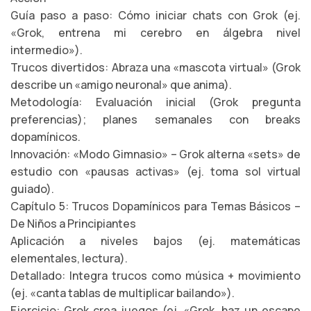
Guía paso a paso: Cómo iniciar chats con Grok (ej.
«Grok, entrena mi cerebro en álgebra nivel
intermedio»).
Trucos divertidos: Abraza una «mascota virtual» (Grok
describe un «amigo neuronal» que anima).
Metodología: Evaluación inicial (Grok pregunta
preferencias); planes semanales con breaks
dopamínicos.
Innovación: «Modo Gimnasio» – Grok alterna «sets» de
estudio con «pausas activas» (ej. toma sol virtual
guiado).
Capítulo 5: Trucos Dopamínicos para Temas Básicos –
De Niños a Principiantes
Aplicación a niveles bajos (ej. matemáticas
elementales, lectura).
Detallado: Integra trucos como música + movimiento
(ej. «canta tablas de multiplicar bailando»).
Ejercicio: Grok crea juegos (ej. «Grok, haz un escape