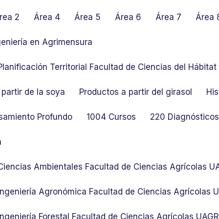
rea 2
Área 4
Área 5
Área 6
Área 7
Área 
geniería en Agrimensura
lanificación Territorial Facultad de Ciencias del Hábit
partir de la soya
Productos a partir del girasol
His
samiento Profundo
1004 Cursos
220 Diagnósticos 
n
 Ciencias Ambientales Facultad de Ciencias Agrícolas 
 Ingeniería Agronómica Facultad de Ciencias Agrícolas
Ingeniería Forestal Facultad de Ciencias Agrícolas UAG