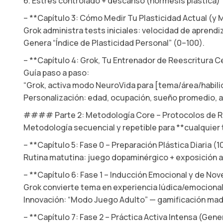
6. Estrés controlado + descanso (hormesis plástica)
– **Capítulo 3: Cómo Medir Tu Plasticidad Actual (y 
Grok administra tests iniciales: velocidad de aprendiza
Genera “Índice de Plasticidad Personal” (0–100).
– **Capítulo 4: Grok, Tu Entrenador de Reescritura C
Guía paso a paso:
“Grok, activa modo NeuroVida para [tema/área/habilid
Personalización: edad, ocupación, sueño promedio, al
#### Parte 2: Metodología Core – Protocolos de Ree
Metodología secuencial y repetible para **cualquier 
– **Capítulo 5: Fase 0 – Preparación Plástica Diaria (1
Rutina matutina: juego dopaminérgico + exposición 
– **Capítulo 6: Fase 1 – Inducción Emocional y de No
Grok convierte tema en experiencia lúdica/emocional/
Innovación: “Modo Juego Adulto” — gamificación madu
– **Capítulo 7: Fase 2 – Práctica Activa Intensa (Gen