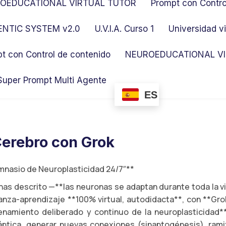
OEDUCATIONAL VIRTUAL TUTOR
Prompt con Contro
NTIC SYSTEM v2.0
U.V.I.A. Curso 1
Universidad vi
t con Control de contenido
NEUROEDUCATIONAL VI
Super Prompt Multi Agente
ES
erebro con Grok
mnasio de Neuroplasticidad 24/7″**
 has descrito —**las neuronas se adaptan durante toda la vi
za-aprendizaje **100% virtual, autodidacta**, con **Gro
enamiento deliberado y continuo de la neuroplasticidad**
ptica, generar nuevas conexiones (sinaptogénesis), ramif