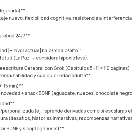
Mejorarla)**
je nuevo, flexibilidad cognitiva, resistencia a interferencia
erebral 24/7**
ad] – nivel actual [bajo/medio/alto]”
titud (La Paz → considera hipoxia leve).
scritura Cerebral con Grok (Capítulos 5–11, ≈110 páginas)
tema/habilidad y cualquier edad adulta**.
0–15 min)**
a novedad + snack BDNF (aguacate, nueces, chocolate negro
vedad**
personalizada (ej. “aprende derivadas como si escalaras el
ra (desafíos, historias inmersivas, recompensas narrativas
erar BDNF y sinaptogénesis)**