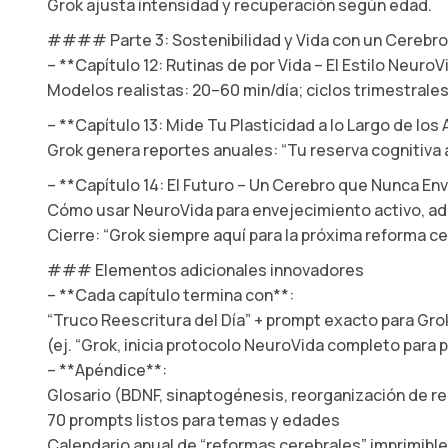
Grok ajusta intensidad y recuperación según edad.
#### Parte 3: Sostenibilidad y Vida con un Cerebro
– **Capítulo 12: Rutinas de por Vida – El Estilo NeuroV
Modelos realistas: 20–60 min/día; ciclos trimestrales
– **Capítulo 13: Mide Tu Plasticidad a lo Largo de los
Grok genera reportes anuales: “Tu reserva cognitiva
– **Capítulo 14: El Futuro – Un Cerebro que Nunca En
Cómo usar NeuroVida para envejecimiento activo, ad
Cierre: “Grok siempre aquí para la próxima reforma ce
### Elementos adicionales innovadores
– **Cada capítulo termina con**:
“Truco Reescritura del Día” + prompt exacto para Gro
(ej. “Grok, inicia protocolo NeuroVida completo para
– **Apéndice**:
Glosario (BDNF, sinaptogénesis, reorganización de r
70 prompts listos para temas y edades
Calendario anual de “reformas cerebrales” imprimible