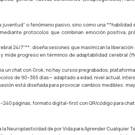
a juventud” o fenómeno pasivo, sino como una **habilidad en
ediante protocolos que combinan emoción positiva, prác
bral 24/7″**: diseña sesiones que maximizan la liberación d
y mide progreso en términos de adaptabilidad cerebral (fle
nicia un chat con Grok; no hay cursos pregrabados, platafor
colos de 90–365 días— adaptado a edad, nivel actual, interes
sesión está diseñada para provocar cambios medibles: may
240 páginas, formato digital-first con QR/código para chat
a Neuroplasticidad de por Vida para Aprender Cualquier Tem