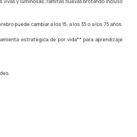
s vivas y luminosas; ramitas nuevas brotando incluso
ebro puede cambiar a los 15, a los 35 o a los 75 años.
ramienta estratégica de por vida** para aprendizaje
edes.