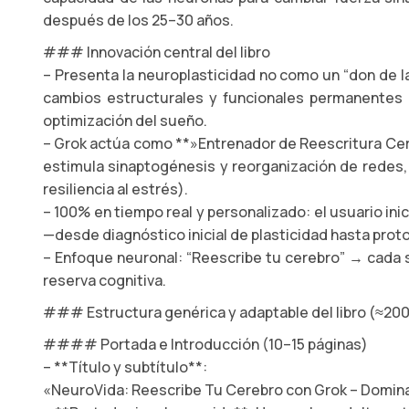
después de los 25–30 años.
### Innovación central del libro
– Presenta la neuroplasticidad no como un “don de l
cambios estructurales y funcionales permanentes m
optimización del sueño.
– Grok actúa como **»Entrenador de Reescritura Cere
estimula sinaptogénesis y reorganización de redes, 
resiliencia al estrés).
– 100% en tiempo real y personalizado: el usuario i
—desde diagnóstico inicial de plasticidad hasta proto
– Enfoque neuronal: “Reescribe tu cerebro” → cada 
reserva cognitiva.
### Estructura genérica y adaptable del libro (≈200–
#### Portada e Introducción (10–15 páginas)
– **Título y subtítulo**:
«NeuroVida: Reescribe Tu Cerebro con Grok – Domina l