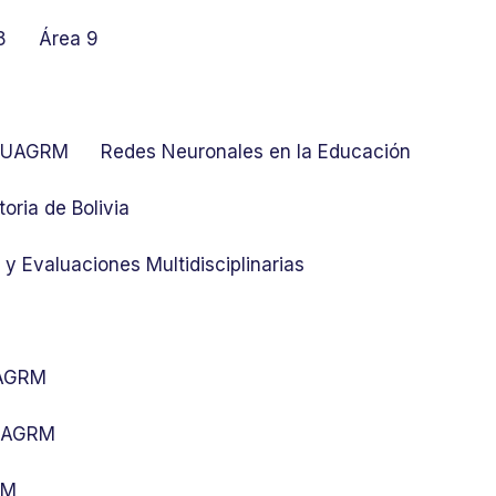
8
Área 9
at UAGRM
Redes Neuronales en la Educación
toria de Bolivia
y Evaluaciones Multidisciplinarias
UAGRM
 UAGRM
RM