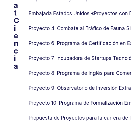
a
t
Embajada Estados Unidos «Proyectos con
C
i
Proyecto 4: Combate al Tráfico de Fauna Si
e
n
Proyecto 6: Programa de Certificación en E
c
i
Proyecto 7: Incubadora de Startups Tecnol
a
Proyecto 8: Programa de Inglés para Comer
Proyecto 9: Observatorio de Inversión Ext
Proyecto 10: Programa de Formalización Em
Propuesta de Proyectos para la carrera de