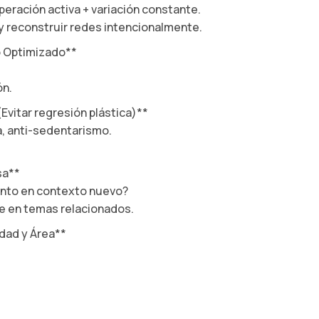
peración activa + variación constante.
 y reconstruir redes intencionalmente.
ño Optimizado**
ón.
Evitar regresión plástica)**
a, anti-sedentarismo.
sa**
ento en contexto nuevo?
e en temas relacionados.
Edad y Área**