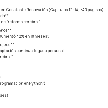
 en Constante Renovación (Capítulos 12–14, ≈40 páginas)
ida**
 de “reforma cerebral”.
 Años**
 aumentó 42% en 18 meses”.
vejece**
aptación continua, legado personal.
rebral.”
k
 programación en Python”)
edes)