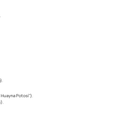
.
).
 Huayna Potosí”).
).