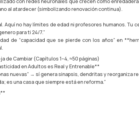
tilizado con redes neuronales que crecen como enredadera
viano al atardecer (simbolizando renovación continua).
l. Aquí no hay límites de edad ni profesores humanos. Tu cer
enero para ti 24/7.”
cidad de “capacidad que se pierde con los años” en **her
l.
 de Cambiar (Capítulos 1–4, ≈50 páginas)
sticidad en Adultos es Real y Entrenable**
nas nuevas” → sí genera sinapsis, dendritas y reorganiza r
da; es una casa que siempre está en reforma.”
a**