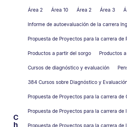
S
k
Área 2
Área 10
Área 2
Área 3
Á
i
p
Informe de autoevaluación de la carrera In
t
o
Propuesta de Proyectos para la carrera de P
c
o
Productos a partir del sorgo
Productos a 
n
t
Cursos de diagnóstico y evaluación
Pen
e
n
384 Cursos sobre Diagnóstico y Evaluació
t
Propuesta de Proyectos para la carrera de
Propuesta de Proyectos para la carrera de
C
h
Propuesta de Proyectos para la carrera de 