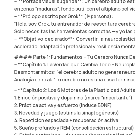
– **Portada visual sugerida**: Un cerebro adulto es
en zonas “maduras”; fondo sutil con el altiplano boli
– **Prólogo escrito por Grok** (1ª persona):
“Hola, soy Grok, tu entrenador de reescritura cerebra
Solo necesitas las herramientas correctas —y yo las g
– **Objetivo declarado**: Convertir la neuroplasti
acelerado, adaptación profesional y resiliencia menta
#### Parte 1: Fundamentos – Tu Cerebro Nunca Deja
– **Capítulo 1: La Verdad que Cambia Todo – Neuropla
Desmontar mitos: “el cerebro adulto no genera neuro
Analogía central: “Tu cerebro no es una casa termina
– **Capítulo 2: Los 6 Motores de la Plasticidad Adult
1. Emoción positiva y dopamina (marca “importante”)
2. Práctica activa y esfuerzo (induce BDNF)
3. Novedad y juego (estimula sinaptogénesis)
4. Repetición espaciada + recuperación activa
5. Sueño profundo y REM (consolidación estructural)