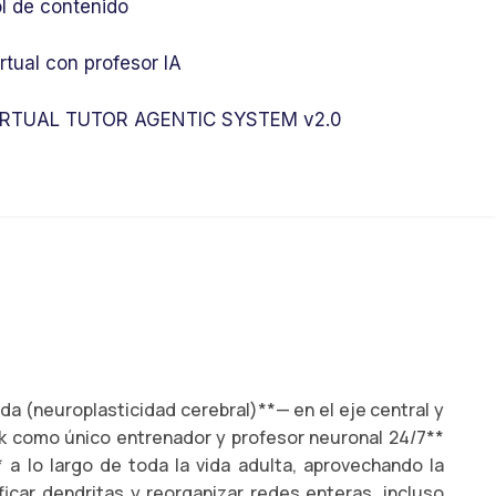
l de contenido
rtual con profesor IA
RTUAL TUTOR AGENTIC SYSTEM v2.0
da (neuroplasticidad cerebral)**— en el eje central y
k como único entrenador y profesor neuronal 24/7**
 a lo largo de toda la vida adulta, aprovechando la
icar dendritas y reorganizar redes enteras, incluso